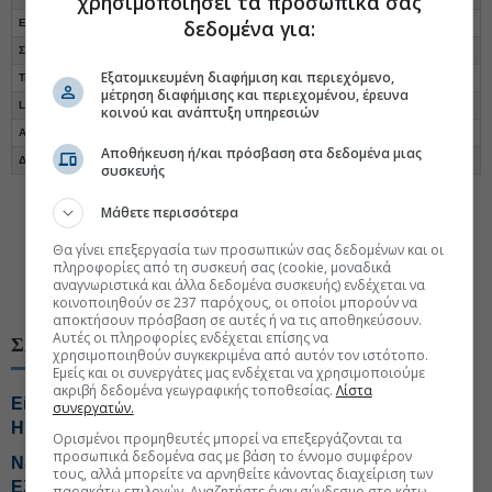
χρησιμοποιήσει τα προσωπικά σας
δεδομένα για:
ΕΛΒΕ Ενδυμάτων
15.663
14.195
3.046
1.160
19,4%
Σπύρου
15.015
16.393
2.909
-325
19,4%
Εξατομικευμένη διαφήμιση και περιεχόμενο,
Τεχνική Ολυμπιακή
20.368
19.114
3.673
6.304
18,0%
μέτρηση διαφήμισης και περιεχομένου, έρευνα
Lamda Development
567.200
665.000
90.500
46.300
16,0%
κοινού και ανάπτυξη υπηρεσιών
AS Company
36.085
31.007
5.752
4.210
15,9%
Αποθήκευση ή/και πρόσβαση στα δεδομένα μιας
Δάιος Πλαστικά
63.367
58.065
9.882
7.443
15,6%
συσκευής
Μάθετε περισσότερα
#Εισηγμένες Χρηματιστήριο
Θα γίνει επεξεργασία των προσωπικών σας δεδομένων και οι
#Αποτελέσματα εισηγμένων
#Εταιρικά αποτελέσματα
πληροφορίες από τη συσκευή σας (cookie, μοναδικά
αναγνωριστικά και άλλα δεδομένα συσκευής) ενδέχεται να
#Χρηματιστήριο Αθηνών
κοινοποιηθούν σε 237 παρόχους, οι οποίοι μπορούν να
αποκτήσουν πρόσβαση σε αυτές ή να τις αποθηκεύσουν.
Αυτές οι πληροφορίες ενδέχεται επίσης να
ΣΧΕΤΙΚΑ ΘΕΜΑΤΑ
χρησιμοποιηθούν συγκεκριμένα από αυτόν τον ιστότοπο.
Εμείς και οι συνεργάτες μας ενδέχεται να χρησιμοποιούμε
ακριβή δεδομένα γεωγραφικής τοποθεσίας.
Λίστα
Είσοδο στα protein beverages εξετάζει η Coca Cola
συνεργατών.
HBC
Ορισμένοι προμηθευτές μπορεί να επεξεργάζονται τα
προσωπικά δεδομένα σας με βάση το έννομο συμφέρον
Νέο καταστατικό για ΟΛΠ με δυνατότητα επέκτασης σε
τους, αλλά μπορείτε να αρνηθείτε κάνοντας διαχείριση των
Ελλάδα και εξωτερικό
παρακάτω επιλογών. Αναζητήστε έναν σύνδεσμο στο κάτω