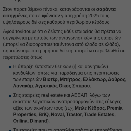
Στον παρατιθέμενο πίνακα, καταγράφονται οι
σαράντα
εισηγμένες
που εμφάνισαν για τη χρήση 2025 τους
υψηλότερους δείκτες καθαρού περιθωρίου κέρδους.
Αφού τονίσουμε ότι ο δείκτης κάθε εταιρείας θα πρέπει να
συγκρίνεται με αυτούς των ανταγωνιστικών της εταιρειών
(μπορεί να διαφοροποιείται έντονα από κλάδο σε κλάδο),
σημειώνουμε ότι η τιμή του δείκτη μπορεί να στρεβλωθεί σε
περιπτώσεις όπως:
Η ύπαρξη έκτακτων θετικών (ή και αρνητικών)
κονδυλίων, όπως για παράδειγμα στις περιπτώσεις
των εταιρειών
Βιοτέρ, Μπήτρος, Ελλάκτωρ, Δούρος,
Λανακάμ, Αγροτικός Οίκος Σπύρου
.
Στις εταιρείες real estate και ΑΕΕΑΠ, λόγω των
εκάστοτε λογιστικών αναπροσαρμογών στις εύλογες
αξίες των ακινήτων τους (π.χ.
Μπλε Κέδρος, Premia
Properties, BriQ, Noval, Trastor, Trade Estates,
Orilina, Dimand
).
Σε εταιρείες που τα αποτελέσματά τους επηρεάζονται