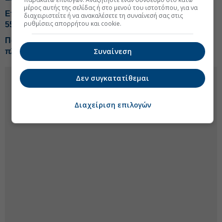
μέρος αυτής της σελίδας ή στο μενού του ιστοτόπου, για να
Επιδόσεις-ρεκόρ από Metlen στο εξάμηνο, EBITDA στα
διαχειριστείτε ή να ανακαλέσετε τη συναίνεσή σας στις
ρυθμίσεις απορρήτου και cookie.
550 εκατ. ευρώ
Πάτησε γκάζι το Sani/Ikos τη φετινή χρονιά, επενδυτικό
Συναίνεση
πλάνο 1 δισ.
Δεν συγκατατίθεμαι
Διαχείριση επιλογών