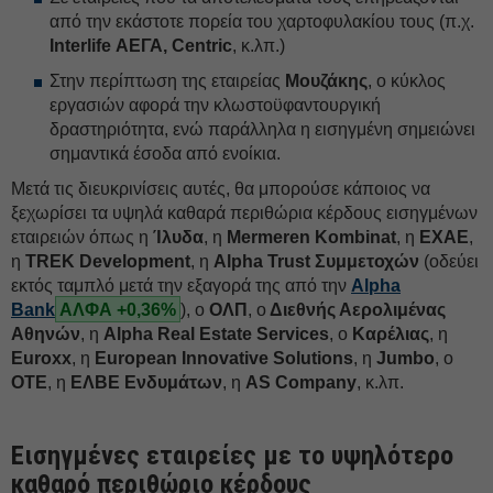
από την εκάστοτε πορεία του χαρτοφυλακίου τους (π.χ.
Interlife ΑΕΓΑ, Centric
, κ.λπ.)
Στην περίπτωση της εταιρείας
Μουζάκης
, ο κύκλος
εργασιών αφορά την κλωστοϋφαντουργική
δραστηριότητα, ενώ παράλληλα η εισηγμένη σημειώνει
σημαντικά έσοδα από ενοίκια.
Μετά τις διευκρινίσεις αυτές, θα μπορούσε κάποιος να
ξεχωρίσει τα υψηλά καθαρά περιθώρια κέρδους εισηγμένων
εταιρειών όπως η
Ίλυδα
, η
Mermeren Kombinat
, η
ΕΧΑΕ
,
η
TREK
Development
, η
Alpha Trust Συμμετοχών
(οδεύει
εκτός ταμπλό μετά την εξαγορά της από την
Alpha
Bank
ΑΛΦΑ +0,36%
), ο
ΟΛΠ
, ο
Διεθνής Αερολιμένας
Αθηνών
, η
Alpha Real Estate Services
, ο
Καρέλιας
, η
Euroxx
, η
European Innovative
Solutions
, η
Jumbo
, ο
ΟΤΕ
, η
ΕΛΒΕ Ενδυμάτων
, η
AS Company
, κ.λπ.
Εισηγμένες εταιρείες με το υψηλότερο
καθαρό περιθώριο κέρδους