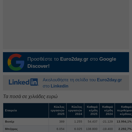
Προσθέστε το
Euro2day.gr
στο
Google
Discover!
Ακολουθήστε τη σελίδα του
Euro2day.gr
στο
Linkedin
Τα ποσά σε χιλιάδες ευρώ
Κύκλος
Κύκλος
Καθαρά
Καθαρά
Καθαρό
Εταιρεία
εργασιών
εργασιών
κέρδη
κέρδη
περιθώριο
2025
2024
2025
2024
κέρδους
Βιοτέρ
389
1.255
54.437
-21.129
13.994,1%
Μπήτρος
6.054
6.025
138.800
-19.400
2.292,7%