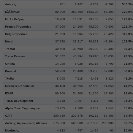
Δούρος
901
1.442
4.868
-1.296
540,3%
Ελλάκτωρ
89.200
353.800
152.100
57.400
170,5%
Μπλε Κέδρος
10.900
14.631
13.402
9.055
123,0%
Premia Properties
37.500
24.100
45.500
40.900
121,3%
BriQ Properties
21.609
15.684
25.266
28.429
116,9%
Noval
37.788
33.417
40.993
47.264
108,5%
Trastor
40.600
30.600
36.300
33.400
89,4%
Trade Estates
51.872
46.194
39.910
24.036
76,9%
Orilina
14.925
5.928
10.718
6.799
71,8%
Dimand
59.900
28.400
33.900
37.000
56,6%
Ίλυδα
8.998
7.118
4.428
3.820
49,2%
Mermeren Kombinat
30.488
31.655
12.568
14.850
41,2%
ΕΧΑΕ
86.300
54.300
31.600
17.300
36,6%
TREK Development
3.718
2.957
1.311
581
35,3%
Alpha Trust Συμμετοχών
13.275
9.200
4.651
1.647
35,0%
ΟΛΠ
250.785
230.878
86.152
87.459
34,4%
Διεθνής Αερολιμένας Αθηνών
675.000
665.500
207.300
235.900
30,7%
Μουζάκης
4.833
4.757
1.479
-60
30,6%