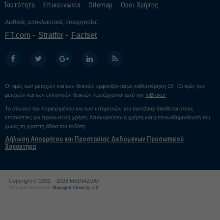
Ταυτότητα
Επικοινωνία
Sitemap
Οροι Χρήσης
Διεθνείς αποκλειστικές συνεργασίες:
FT.com
Stratfor
Factset
Οι τιμές των μετοχών και των δεικτών εμφανίζονται με καθυστέρηση 15’. Οι τιμές των
μετοχών και των ελληνικών δεικτών προέρχονται από την
InBroker
Το σύνολο του περιεχομένου και των υπηρεσιών του euro2day διατίθεται στους
επισκέπτες για προσωπική χρήση. Απαγορεύεται η χρήση και η επαναδημοσίευσή του
χωρίς τη γραπτή άδεια του εκδότη.
Δήλωση Απορρήτου και Προστασίας Δεδομένων Προσωπικού
Χαρακτήρα
Copyright © 2001 – 2026 MEDIA2DAY
All Rights Reserved.
Managed Cloud by C2