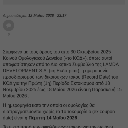
Δημοσιεύθηκε:
12 Μαΐου 2026 - 23:17
0
Σύμφωνα με τους όρους του από 30 Οκτωβρίου 2025
Κοινού Ομολογιακού Δανείου («το ΚΟΔ»), όπως αυτοί
αποφασίστηκαν από το Διοικητικό Συμβούλιο της LAMDA
DEVELOPMENT S.A. («η Εκδότρια»), η ημερομηνία
προσδιορισμού των δικαιούχων τόκου (Record Date) του
ΚΟΔ για την Πρώτη (1η) Περίοδο Εκτοκισμού από 18
Νοεμβρίου 2025 έως 18 Μαΐου 2026 είναι η Παρασκευή 15
Μαΐου 2026 .
H ημερομηνία κατά την οποία οι ομολογίες θα
διαπραγματεύονται χωρίς το 1ο τοκομερίδιο (ex coupon
date) είναι
η Πέμπτη 14 Μαΐου 2026
.
Το μικτό ποσό των οφειλόμενων τόκων για την ως άνω