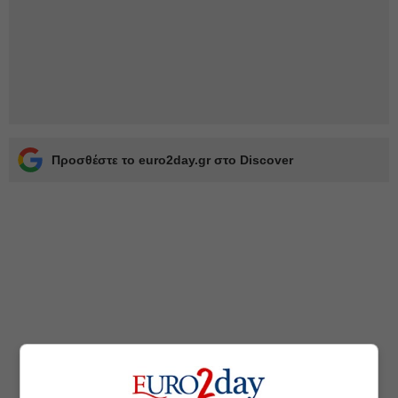
Προσθέστε το euro2day.gr στο Discover