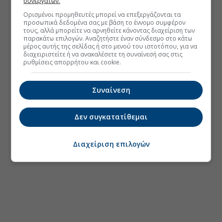
συνεργατών.
Ορισμένοι προμηθευτές μπορεί να επεξεργάζονται τα
προσωπικά δεδομένα σας με βάση το έννομο συμφέρον
τους, αλλά μπορείτε να αρνηθείτε κάνοντας διαχείριση των
παρακάτω επιλογών. Αναζητήστε έναν σύνδεσμο στο κάτω
μέρος αυτής της σελίδας ή στο μενού του ιστοτόπου, για να
διαχειριστείτε ή να ανακαλέσετε τη συναίνεσή σας στις
ρυθμίσεις απορρήτου και cookie.
Συναίνεση
Δεν συγκατατίθεμαι
Διαχείριση επιλογών