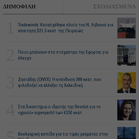
ΔΗΜΟΦΙΛΗ
ΣΧΟΛΙΑΣΜΕΝΑ
1
Tradewinds: Κατασχέθηκε πλοίο του Ν. Λιβανού για
απαίτηση $21,5 εκατ. της Πειραιώς
2
Ποιοι μπαίνουν στο στόχαστρο της Εφορίας για
έλεγχο
3
Ζησιάδης (ONYX): Η επένδυση 388 εκατ. που
φιλοδοξεί να αλλάξει τη Χαλκιδική
4
Στα δικαστήρια ο ιδρυτής της Revolut για το
«χρυσό» superyacht των €350 εκατ.
5
Βουλγαρική ασπίδα για τις τιμές ρεύματος στην