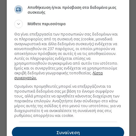
Αποθήκευση ή/και πρόσβαση στα δεδομένα μιας
συσκευής
Μάθετε περισσότερα
Θα γίνει επεξεργασία των προσωπικών σας δεδομένων και
οι πληροφορίες από τη συσκευή σας (cookie, μοναδικά
αναγνωριστικά και άλλα δεδομένα συσκευής) ενδέχεται να
κοινοποιηθούν σε 237 παρόχους, οι οποίοι μπορούν να
αποκτήσουν πρόσβαση σε αυτές ή να τις αποθηκεύσουν.
Αυτές οι πληροφορίες ενδέχεται επίσης να
χρησιμοποιηθούν συγκεκριμένα από αυτόν τον ιστότοπο.
Εμείς και οι συνεργάτες μας ενδέχεται να χρησιμοποιούμε
ακριβή δεδομένα γεωγραφικής τοποθεσίας.
Λίστα
συνεργατών.
Ορισμένοι προμηθευτές μπορεί να επεξεργάζονται τα
προσωπικά δεδομένα σας με βάση το έννομο συμφέρον
τους, αλλά μπορείτε να αρνηθείτε κάνοντας διαχείριση των
παρακάτω επιλογών. Αναζητήστε έναν σύνδεσμο στο κάτω
μέρος αυτής της σελίδας ή στο μενού του ιστοτόπου, για να
διαχειριστείτε ή να ανακαλέσετε τη συναίνεσή σας στις
ρυθμίσεις απορρήτου και cookie.
Συναίνεση