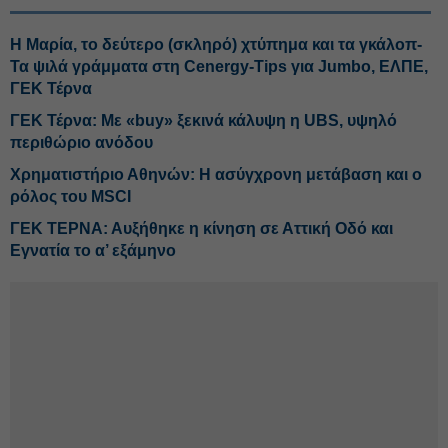
Η Μαρία, το δεύτερο (σκληρό) χτύπημα και τα γκάλοπ-
Τα ψιλά γράμματα στη Cenergy-Tips για Jumbo, ΕΛΠΕ,
ΓΕΚ Τέρνα
ΓΕΚ Τέρνα: Με «buy» ξεκινά κάλυψη η UBS, υψηλό
περιθώριο ανόδου
Χρηματιστήριο Αθηνών: Η ασύγχρονη μετάβαση και ο
ρόλος του MSCI
ΓΕΚ ΤΕΡΝΑ: Αυξήθηκε η κίνηση σε Αττική Οδό και
Εγνατία το α’ εξάμηνο