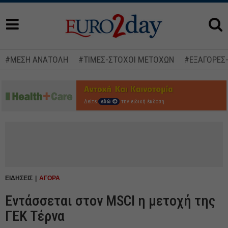
#ΜΕΣΗ ΑΝΑΤΟΛΗ
#ΤΙΜΕΣ-ΣΤΟΧΟΙ ΜΕΤΟΧΩΝ
#ΕΞΑΓΟΡΕΣ
Δείτε
εδώ
την ειδική έκδοση
ΕΙΔΗΣΕΙΣ
ΑΓΟΡΑ
Εντάσσεται στον MSCI η μετοχή της
ΓΕΚ Τέρνα