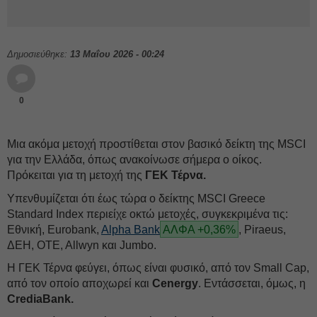
Δημοσιεύθηκε:
13 Μαΐου 2026 - 00:24
0
Μια ακόμα μετοχή προστίθεται στον βασικό δείκτη της MSCI
για την Ελλάδα, όπως ανακοίνωσε σήμερα ο οίκος.
Πρόκειται για τη μετοχή της
ΓΕΚ Τέρνα.
Υπενθυμίζεται ότι έως τώρα ο δείκτης MSCI Greece
Standard Index περιείχε οκτώ μετοχές, συγκεκριμένα τις:
Εθνική, Eurobank,
Alpha Bank
ΑΛΦΑ +0,36%
, Piraeus,
ΔΕΗ, OTE, Allwyn και Jumbo.
Η ΓΕΚ Τέρνα φεύγει, όπως είναι φυσικό, από τον Small Cap,
από τον οποίο αποχωρεί και
Cenergy
. Εντάσσεται, όμως, η
CrediaBank.