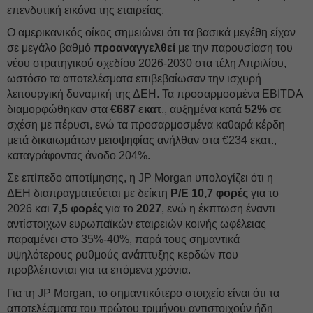
επενδυτική εικόνα της εταιρείας.
Ο αμερικανικός οίκος σημειώνει ότι τα βασικά μεγέθη είχαν
σε μεγάλο βαθμό
προαναγγελθεί
με την παρουσίαση του
νέου στρατηγικού σχεδίου 2026-2030 στα τέλη Απριλίου,
ωστόσο τα αποτελέσματα επιβεβαίωσαν την ισχυρή
λειτουργική δυναμική της ΔΕH. Τα προσαρμοσμένα EBITDA
διαμορφώθηκαν στα
€687 εκατ
., αυξημένα κατά
52%
σε
σχέση με πέρυσι, ενώ τα προσαρμοσμένα καθαρά κέρδη
μετά δικαιωμάτων μειοψηφίας ανήλθαν στα €234 εκατ.,
καταγράφοντας άνοδο 204%.
Σε επίπεδο αποτίμησης, η JP Morgan υπολογίζει ότι η
ΔΕH διαπραγματεύεται με δείκτη
P/E 10,7 φορές
για το
2026 και
7,5 φορές
για το
2027
, ενώ η έκπτωση έναντι
αντίστοιχων ευρωπαϊκών εταιρειών κοινής ωφέλειας
παραμένει στο 35%-40%, παρά τους σημαντικά
υψηλότερους ρυθμούς ανάπτυξης κερδών που
προβλέπονται για τα επόμενα χρόνια.
Για τη JP Morgan, το σημαντικότερο στοιχείο είναι ότι τα
αποτελέσματα του πρώτου τριμήνου αντιστοιχούν ήδη