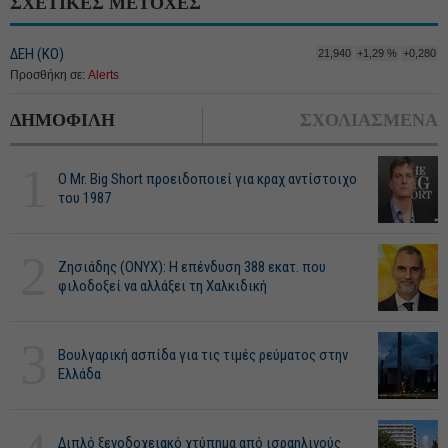
ΣΧΕΤΙΚΕΣ ΜΕΤΟΧΕΣ
ΔΕΗ (ΚΟ)
21,940
+1,29 %
+0,280
Προσθήκη σε:
Alerts
ΔΗΜΟΦΙΛΗ
ΣΧΟΛΙΑΣΜΕΝΑ
1
O Mr. Big Short προειδοποιεί για κραχ αντίστοιχο
του 1987
2
Ζησιάδης (ONYX): Η επένδυση 388 εκατ. που
φιλοδοξεί να αλλάξει τη Χαλκιδική
3
Βουλγαρική ασπίδα για τις τιμές ρεύματος στην
Ελλάδα
Διπλό ξενοδοχειακό χτύπημα από ισραηλινούς