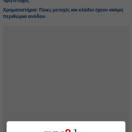
τιμή-στόχος
Χρηματιστήριο: Ποιες μετοχές και κλάδοι έχουν ακόμη
περιθώρια ανόδου