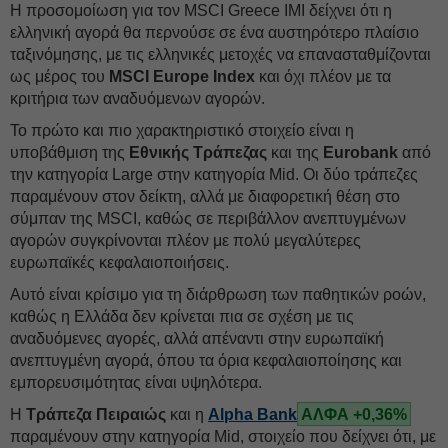
Η προσομοίωση για τον MSCI Greece IMI δείχνει ότι η
ελληνική αγορά θα περνούσε σε ένα αυστηρότερο πλαίσιο
ταξινόμησης, με τις ελληνικές μετοχές να επανασταθμίζονται
ως μέρος του
MSCI Europe Index
και όχι πλέον με τα
κριτήρια των αναδυόμενων αγορών.
Το πρώτο και πιο χαρακτηριστικό στοιχείο είναι η
υποβάθμιση της
Εθνικής Τράπεζας
και της
Eurobank
από
την κατηγορία Large στην κατηγορία Mid. Οι δύο τράπεζες
παραμένουν στον δείκτη, αλλά με διαφορετική θέση στο
σύμπαν της MSCI, καθώς σε περιβάλλον ανεπτυγμένων
αγορών συγκρίνονται πλέον με πολύ μεγαλύτερες
ευρωπαϊκές κεφαλαιοποιήσεις.
Αυτό είναι κρίσιμο για τη διάρθρωση των παθητικών ροών,
καθώς η Ελλάδα δεν κρίνεται πια σε σχέση με τις
αναδυόμενες αγορές, αλλά απέναντι στην ευρωπαϊκή
ανεπτυγμένη αγορά, όπου τα όρια κεφαλαιοποίησης και
εμπορευσιμότητας είναι υψηλότερα.
Η
Τράπεζα Πειραιώς
και η
Alpha Bank
ΑΛΦΑ +0,36%
παραμένουν στην κατηγορία Mid, στοιχείο που δείχνει ότι, με