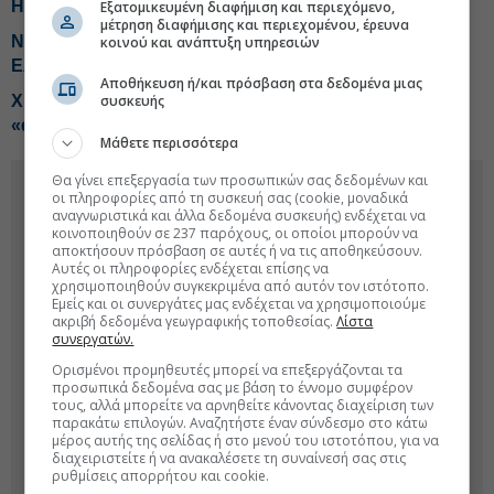
HBC
Εξατομικευμένη διαφήμιση και περιεχόμενο,
μέτρηση διαφήμισης και περιεχομένου, έρευνα
Νέο καταστατικό για ΟΛΠ με δυνατότητα επέκτασης σε
κοινού και ανάπτυξη υπηρεσιών
Ελλάδα και εξωτερικό
Αποθήκευση ή/και πρόσβαση στα δεδομένα μιας
συσκευής
Χρηματιστήριο: Κερδισμένοι, χαμένοι και η
«ακτινογραφία» του Ιουλίου
Μάθετε περισσότερα
Θα γίνει επεξεργασία των προσωπικών σας δεδομένων και
οι πληροφορίες από τη συσκευή σας (cookie, μοναδικά
αναγνωριστικά και άλλα δεδομένα συσκευής) ενδέχεται να
κοινοποιηθούν σε 237 παρόχους, οι οποίοι μπορούν να
αποκτήσουν πρόσβαση σε αυτές ή να τις αποθηκεύσουν.
Αυτές οι πληροφορίες ενδέχεται επίσης να
χρησιμοποιηθούν συγκεκριμένα από αυτόν τον ιστότοπο.
Εμείς και οι συνεργάτες μας ενδέχεται να χρησιμοποιούμε
ακριβή δεδομένα γεωγραφικής τοποθεσίας.
Λίστα
συνεργατών.
Ορισμένοι προμηθευτές μπορεί να επεξεργάζονται τα
προσωπικά δεδομένα σας με βάση το έννομο συμφέρον
τους, αλλά μπορείτε να αρνηθείτε κάνοντας διαχείριση των
παρακάτω επιλογών. Αναζητήστε έναν σύνδεσμο στο κάτω
μέρος αυτής της σελίδας ή στο μενού του ιστοτόπου, για να
διαχειριστείτε ή να ανακαλέσετε τη συναίνεσή σας στις
ρυθμίσεις απορρήτου και cookie.