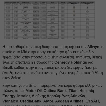
Η πιο καθαρή αρνητική διαφοροποίηση αφορά την
Allwyn
, η
οποία από Mid στην πραγματική προ φόρμα εικόνα δεν
εμφανίζεται στην προσομοιωμένη σύνθεση. Αντίθετα, θετική
ένδειξη αποτελεί η είσοδος της
Cenergy Holdings
ως
Small, καθώς στην πραγματική εικόνα δεν εμφανίζεται με
ένταξη, ενώ στο σενάριο ανεπτυγμένης αγοράς αποκτά θέση
στον δείκτη.
Στην κατηγορία Small παραμένει ένα ευρύ φάσμα ελληνικών
τίτλων, όπως
Motor Oil
,
Optima Bank
,
Titan
,
Helleniq
Energy
,
Intralot
,
Διεθνής Αερολιμένας Αθηνών
,
Viohalco
,
CrediaBank
,
Aktor
,
Aegean Airlines
,
ΕΥΔΑΠ
,