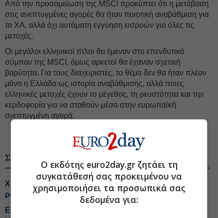
Από την προσομείωση της MSCI προκύπτει ότι η μετάβαση
στις ανεπτυγμένες αγορές θα ήταν ποιοτική αναβάθμιση για
το ΧΑ, αλλά όχι αυτόματη εγγύηση εισροών για όλες τις
μετοχές.
Οι μεγάλοι ελληνικοί τίτλοι θα έμεναν στο επενδυτικό
σύμπαν της MSCI, όμως αρκετοί θα έχαναν σχετική
βαρύτητα. Για τους διαχειριστές, το θέμα δεν θα ήταν πλέον
μόνο η Ελλάδα ως ιστορία αναβάθμισης, αλλά ποιες
ελληνικές μετοχές έχουν το μέγεθος, τη ρευστότητα και την
κερδοφορία για να σταθούν μέσα στην ευρωπαϊκή
ανεπτυγμένη αγορά.
#MSCI Greece
#Εισηγμένες Χρηματιστήριο
ΣΧΕΤΙΚΑ ΘΕΜΑΤΑ
Ο εκδότης euro2day.gr ζητάει τη
συγκατάθεσή σας προκειμένου να
Χρηματιστήριο Αθηνών: Η ασύγχρονη μετάβαση και ο
χρησιμοποιήσει τα προσωπικά σας
ρόλος του MSCI
δεδομένα για:
Είσοδο στα protein beverages εξετάζει η Coca Cola