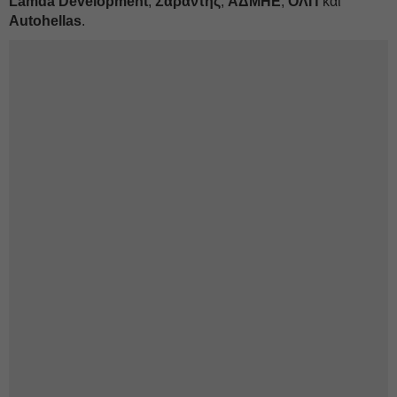
Lamda Development
,
Σαράντης
,
ΑΔΜΗΕ
,
ΟΛΠ
και
Autohellas
.