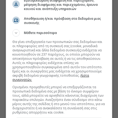
Εξατομικευμένη διαφήμιση και περιεχόμενο,
μέτρηση διαφήμισης και περιεχομένου, έρευνα
κοινού και ανάπτυξη υπηρεσιών
Αποθήκευση ή/και πρόσβαση στα δεδομένα μιας
συσκευής
Μάθετε περισσότερα
Θα γίνει επεξεργασία των προσωπικών σας δεδομένων και
οι πληροφορίες από τη συσκευή σας (cookie, μοναδικά
αναγνωριστικά και άλλα δεδομένα συσκευής) ενδέχεται να
κοινοποιηθούν σε 237 παρόχους, οι οποίοι μπορούν να
αποκτήσουν πρόσβαση σε αυτές ή να τις αποθηκεύσουν.
Αυτές οι πληροφορίες ενδέχεται επίσης να
χρησιμοποιηθούν συγκεκριμένα από αυτόν τον ιστότοπο.
Εμείς και οι συνεργάτες μας ενδέχεται να χρησιμοποιούμε
ακριβή δεδομένα γεωγραφικής τοποθεσίας.
Λίστα
συνεργατών.
Ορισμένοι προμηθευτές μπορεί να επεξεργάζονται τα
προσωπικά δεδομένα σας με βάση το έννομο συμφέρον
τους, αλλά μπορείτε να αρνηθείτε κάνοντας διαχείριση των
παρακάτω επιλογών. Αναζητήστε έναν σύνδεσμο στο κάτω
μέρος αυτής της σελίδας ή στο μενού του ιστοτόπου, για να
διαχειριστείτε ή να ανακαλέσετε τη συναίνεσή σας στις
ρυθμίσεις απορρήτου και cookie.