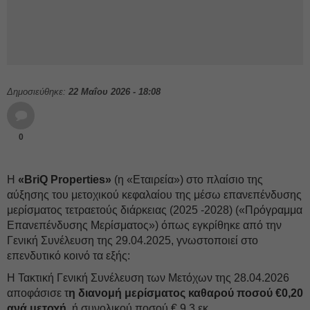
Δημοσιεύθηκε:
22 Μαΐου 2026 - 18:08
0
Η
«BriQ Properties»
(η «Εταιρεία») στο πλαίσιο της
αύξησης του μετοχικού κεφαλαίου της μέσω επανεπένδυσης
μερίσματος τετραετούς διάρκειας (2025 -2028) («Πρόγραμμα
Επανεπένδυσης Μερίσματος») όπως εγκρίθηκε από την
Γενική Συνέλευση της 29.04.2025, γνωστοποιεί στο
επενδυτικό κοινό τα εξής:
Η Τακτική Γενική Συνέλευση των Μετόχων της 28.04.2026
αποφάσισε τ
η διανομή μερίσματος καθαρού ποσού €0,20
ανά μετοχή
, ή συνολικού ποσού € 9,3 εκ.