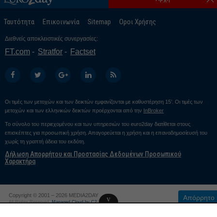
Ταυτότητα
Επικοινωνία
Sitemap
Οροι Χρήσης
Διεθνείς αποκλειστικές συνεργασίες:
FT.com
Stratfor
Factset
Οι τιμές των μετοχών και των δεικτών εμφανίζονται με καθυστέρηση 15’. Οι τιμές των
μετοχών και των ελληνικών δεικτών προέρχονται από την
InBroker
Το σύνολο του περιεχομένου και των υπηρεσιών του euro2day διατίθεται στους
επισκέπτες για προσωπική χρήση. Απαγορεύεται η χρήση και η επαναδημοσίευσή του
χωρίς τη γραπτή άδεια του εκδότη.
Δήλωση Απορρήτου και Προστασίας Δεδομένων Προσωπικού
Χαρακτήρα
Copyright © 2001 – 2026 MEDIA2DAY
Απόρρητο
v
All Rights Reserved.
Managed Cloud by C2