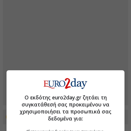
Ο εκδότης euro2day.gr ζητάει τη
συγκατάθεσή σας προκειμένου να
χρησιμοποιήσει τα προσωπικά σας
Προσθέστε το euro2day.gr στο Discover
δεδομένα για: