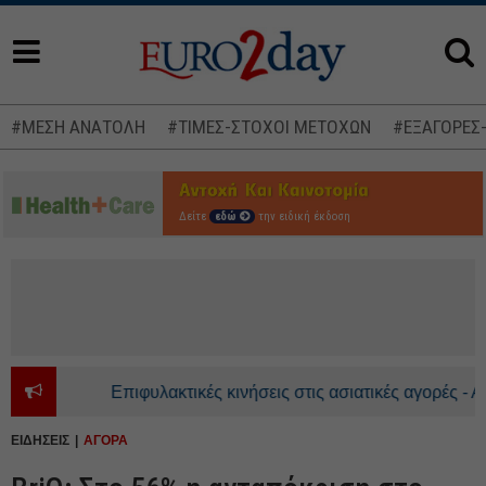
#ΜΕΣΗ ΑΝΑΤΟΛΗ
#ΤΙΜΕΣ-ΣΤΟΧΟΙ ΜΕΤΟΧΩΝ
#ΕΞΑΓΟΡΕΣ
Δείτε
εδώ
την ειδική έκδοση
Επιφυλακτικές κινήσεις στις ασιατικές αγορές - Ανοδ
ΕΙΔΗΣΕΙΣ
ΑΓΟΡΑ