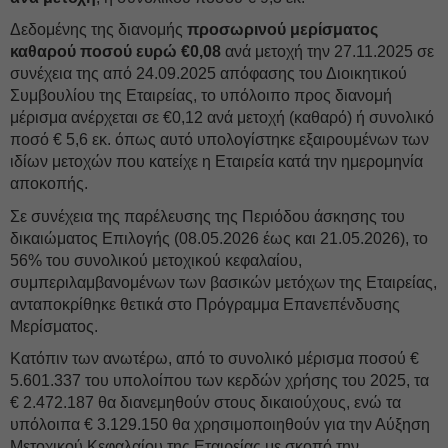
Δεδομένης της διανομής
προσωρινού μερίσματος
καθαρού ποσού ευρώ €0,08
ανά μετοχή την 27.11.2025 σε
συνέχεια της από 24.09.2025 απόφασης του Διοικητικού
Συμβουλίου της Εταιρείας, το υπόλοιπο προς διανομή
μέρισμα ανέρχεται σε €0,12 ανά μετοχή (καθαρό) ή συνολικό
ποσό € 5,6 εκ. όπως αυτό υπολογίστηκε εξαιρουμένων των
ιδίων μετοχών που κατείχε η Εταιρεία κατά την ημερομηνία
αποκοπής.
Σε συνέχεια της παρέλευσης της Περιόδου άσκησης του
δικαιώματος Επιλογής (08.05.2026 έως και 21.05.2026), το
56% του συνολικού μετοχικού κεφαλαίου,
συμπεριλαμβανομένων των βασικών μετόχων της Εταιρείας,
ανταποκρίθηκε θετικά στο Πρόγραμμα Επανεπένδυσης
Μερίσματος.
Κατόπιν των ανωτέρω, από το συνολικό μέρισμα ποσού €
5.601.337 του υπολοίπου των κερδών χρήσης του 2025, τα
€ 2.472.187 θα διανεμηθούν στους δικαιούχους, ενώ τα
υπόλοιπα € 3.129.150 θα χρησιμοποιηθούν για την Αύξηση
Μετοχικού Κεφαλαίου της Εταιρείας με σκοπό την