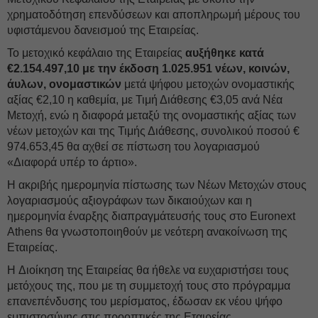
χρηματοδότηση επενδύσεων και αποπληρωμή μέρους του
υφιστάμενου δανεισμού της Εταιρείας.
Το μετοχικό κεφάλαιο της Εταιρείας
αυξήθηκε κατά
€2.154.497,10 με την έκδοση 1.025.951 νέων, κοινών,
άυλων, ονομαστικών
μετά ψήφου μετοχών ονομαστικής
αξίας €2,10 η καθεμία, με Τιμή Διάθεσης €3,05 ανά Νέα
Μετοχή, ενώ η διαφορά μεταξύ της ονομαστικής αξίας των
νέων μετοχών και της Τιμής Διάθεσης, συνολικού ποσού €
974.653,45 θα αχθεί σε πίστωση του λογαριασμού
«Διαφορά υπέρ το άρτιο».
Η ακριβής ημερομηνία πίστωσης των Nέων Μετοχών στους
λογαριασμούς αξιογράφων των δικαιούχων και η
ημερομηνία έναρξης διαπραγμάτευσής τους στο Euronext
Athens θα γνωστοποιηθούν με νεότερη ανακοίνωση της
Εταιρείας.
H Διοίκηση της Εταιρείας θα ήθελε να ευχαριστήσει τους
μετόχους της, που με τη συμμετοχή τους στο πρόγραμμα
επανεπένδυσης του μερίσματος, έδωσαν εκ νέου ψήφο
εμπιστοσύνης στις προοπτικές της Eταιρείας.