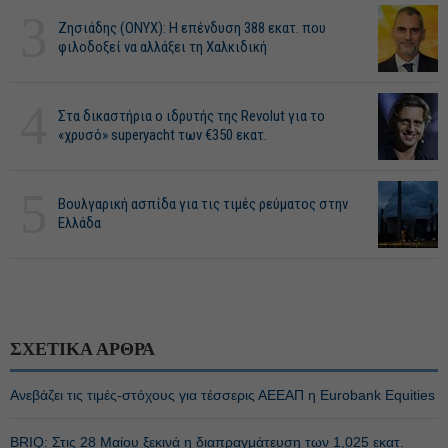
3
Ζησιάδης (ONYX): Η επένδυση 388 εκατ. που
φιλοδοξεί να αλλάξει τη Χαλκιδική
4
Στα δικαστήρια ο ιδρυτής της Revolut για το
«χρυσό» superyacht των €350 εκατ.
5
Βουλγαρική ασπίδα για τις τιμές ρεύματος στην
Ελλάδα
ΣΧΕΤΙΚΑ ΑΡΘΡΑ
Ανεβάζει τις τιμές-στόχους για τέσσερις ΑΕΕΑΠ η Eurobank Equities
BRIQ: Στις 28 Μαίου ξεκινά η διαπραγμάτευση των 1,025 εκατ.