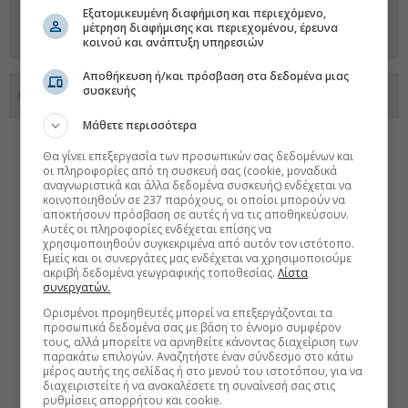
Εξατομικευμένη διαφήμιση και περιεχόμενο,
μέτρηση διαφήμισης και περιεχομένου, έρευνα
κοινού και ανάπτυξη υπηρεσιών
Αποθήκευση ή/και πρόσβαση στα δεδομένα μιας
συσκευής
Προσθέστε το euro2day.gr στο Discover
Μάθετε περισσότερα
Θα γίνει επεξεργασία των προσωπικών σας δεδομένων και
οι πληροφορίες από τη συσκευή σας (cookie, μοναδικά
αναγνωριστικά και άλλα δεδομένα συσκευής) ενδέχεται να
κοινοποιηθούν σε 237 παρόχους, οι οποίοι μπορούν να
αποκτήσουν πρόσβαση σε αυτές ή να τις αποθηκεύσουν.
Αυτές οι πληροφορίες ενδέχεται επίσης να
χρησιμοποιηθούν συγκεκριμένα από αυτόν τον ιστότοπο.
Εμείς και οι συνεργάτες μας ενδέχεται να χρησιμοποιούμε
ακριβή δεδομένα γεωγραφικής τοποθεσίας.
Λίστα
συνεργατών.
Ορισμένοι προμηθευτές μπορεί να επεξεργάζονται τα
προσωπικά δεδομένα σας με βάση το έννομο συμφέρον
τους, αλλά μπορείτε να αρνηθείτε κάνοντας διαχείριση των
παρακάτω επιλογών. Αναζητήστε έναν σύνδεσμο στο κάτω
μέρος αυτής της σελίδας ή στο μενού του ιστοτόπου, για να
διαχειριστείτε ή να ανακαλέσετε τη συναίνεσή σας στις
ρυθμίσεις απορρήτου και cookie.