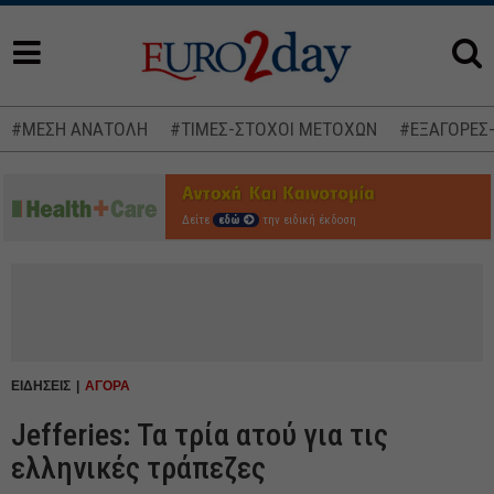
#ΜΕΣΗ ΑΝΑΤΟΛΗ
#ΤΙΜΕΣ-ΣΤΟΧΟΙ ΜΕΤΟΧΩΝ
#ΕΞΑΓΟΡΕΣ
Δείτε
εδώ
την ειδική έκδοση
ΕΙΔΗΣΕΙΣ
ΑΓΟΡΑ
Jefferies: Τα τρία ατού για τις
ελληνικές τράπεζες