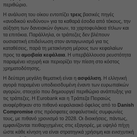
περιθώριο.
Η ανάλυση του οίκου εντοπίζει
τρεις
βασικές πηγές
«ανοδικού κινδύνου» για τα καθαρά έσοδα από τόκους, την
αύξηση των δανειακών όγκων, τα χαρτοφυλάκια τίτλων και
τα επιτόκια. Παράλληλα, οι τράπεζες δεν βλέπουν
ουσιαστική επιδείνωση στον ανταγωνισμό για τις
καταθέσεις, παρά τη μετακίνηση μέρους των κεφαλαίων
προς τα
αμοιβαία κεφάλαια
. Η υπερβάλλουσα ρευστότητα
παραμένει ισχυρή και περιορίζει την πίεση στο κόστος
χρηματοδότησης.
Η δεύτερη μεγάλη θεματική είναι η
ασφάλιση
. Η ελληνική
αγορά παραμένει υποδιεισδυμένη έναντι των ευρωπαϊκών
αγορών, στοιχείο που δημιουργεί περιθώριο ανάπτυξης για
τις τράπεζες. Η Eurobank και η Τράπεζα Πειραιώς
αναφέρθηκαν στο πιθανό κεφαλαιακό όφελος από το
Danish
Compromise
στις πρόσφατες ασφαλιστικές συμφωνίες
τους, με πιθανό χρονισμό το 2028. Οι διοικήσεις, πάντως,
εμφανίζονται πειθαρχημένες στις εξαγορές, με υψηλό πήχη
ώστε κάθε κίνηση να είναι στρατηγικά χρήσιμη και ενισχυτική