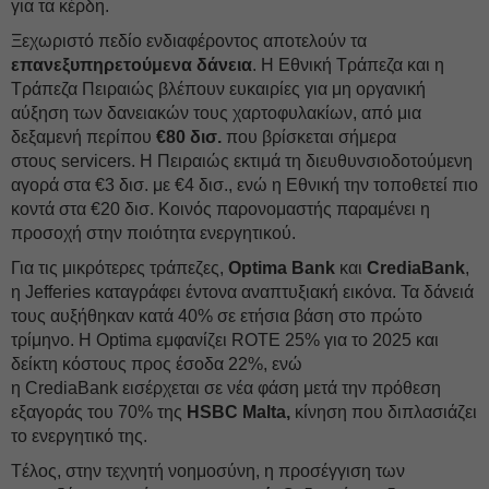
για τα κέρδη.
Ξεχωριστό πεδίο ενδιαφέροντος αποτελούν τα
επανεξυπηρετούμενα
δάνεια
. Η Εθνική Τράπεζα και η
Τράπεζα Πειραιώς βλέπουν ευκαιρίες για μη οργανική
αύξηση των δανειακών τους χαρτοφυλακίων, από μια
δεξαμενή περίπου
€80 δισ.
που βρίσκεται σήμερα
στους servicers. Η Πειραιώς εκτιμά τη διευθυνσιοδοτούμενη
αγορά στα €3 δισ. με €4 δισ., ενώ η Εθνική την τοποθετεί πιο
κοντά στα €20 δισ. Κοινός παρονομαστής παραμένει η
προσοχή στην ποιότητα ενεργητικού.
Για τις μικρότερες τράπεζες,
Optima Bank
και
CrediaBank
,
η Jefferies καταγράφει έντονα αναπτυξιακή εικόνα. Τα δάνειά
τους αυξήθηκαν κατά 40% σε ετήσια βάση στο πρώτο
τρίμηνο. Η Optima εμφανίζει ROTE 25% για το 2025 και
δείκτη κόστους προς έσοδα 22%, ενώ
η CrediaBank εισέρχεται σε νέα φάση μετά την πρόθεση
εξαγοράς του 70% της
HSBC Malta,
κίνηση που διπλασιάζει
το ενεργητικό της.
Tέλος, στην τεχνητή νοημοσύνη, η προσέγγιση των