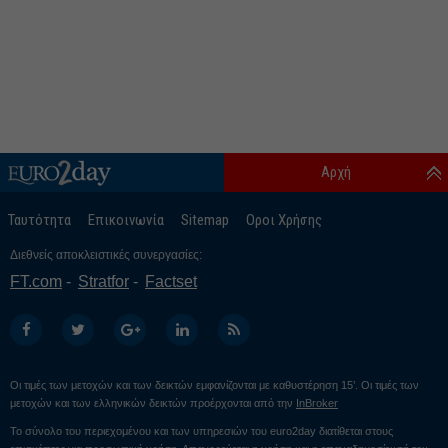
Αρχή
Ταυτότητα
Επικοινωνία
Sitemap
Οροι Χρήσης
Διεθνείς αποκλειστικές συνεργασίες:
FT.com
Stratfor
Factset
Οι τιμές των μετοχών και των δεικτών εμφανίζονται με καθυστέρηση 15’. Οι τιμές των
μετοχών και των ελληνικών δεικτών προέρχονται από την
InBroker
Το σύνολο του περιεχομένου και των υπηρεσιών του euro2day διατίθεται στους