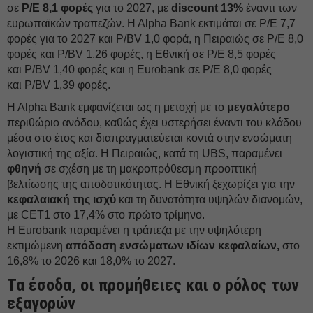
σε
P/E 8,1 φορές
για το 2027, με
discount 13%
έναντι των
ευρωπαϊκών τραπεζών. Η Αlpha Bank εκτιμάται σε P/E 7,7
φορές για το 2027 και P/BV 1,0 φορά, η Πειραιώς σε P/E 8,0
φορές και P/BV 1,26 φορές, η Εθνική σε P/E 8,5 φορές
και P/BV 1,40 φορές και η Eurobank σε P/E 8,0 φορές
και P/BV 1,39 φορές.
Η Αlpha Bank εμφανίζεται ως η μετοχή με το
μεγαλύτερο
περιθώριο ανόδου, καθώς έχει υστερήσει έναντι του κλάδου
μέσα στο έτος και διαπραγματεύεται κοντά στην ενσώματη
λογιστική της αξία. Η Πειραιώς, κατά τη UBS, παραμένει
φθηνή
σε σχέση με τη μακροπρόθεσμη προοπτική
βελτίωσης της αποδοτικότητας. Η Εθνική ξεχωρίζει για την
κεφαλαιακή της ισχύ
και τη δυνατότητα υψηλών διανομών,
με CET1 στο 17,4% στο πρώτο τρίμηνο.
Η Eurobank παραμένει η τράπεζα με την υψηλότερη
εκτιμώμενη
απόδοση ενσώματων ιδίων κεφαλαίων,
στο
16,8% το 2026 και 18,0% το 2027.
Τα έσοδα, οι προμήθειες και ο ρόλος των
εξαγορών