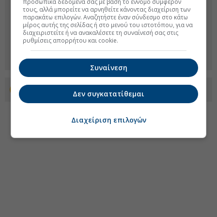
προσωπικά δεδομένα σας με βάση το έννομο συμφέρον
τους, αλλά μπορείτε να αρνηθείτε κάνοντας διαχείριση των
παρακάτω επιλογών. Αναζητήστε έναν σύνδεσμο στο κάτω
μέρος αυτής της σελίδας ή στο μενού του ιστοτόπου, για να
διαχειριστείτε ή να ανακαλέσετε τη συναίνεσή σας στις
ρυθμίσεις απορρήτου και cookie.
Συναίνεση
Προσθέστε το euro2day.gr στο Discover
Δεν συγκατατίθεμαι
Διαχείριση επιλογών