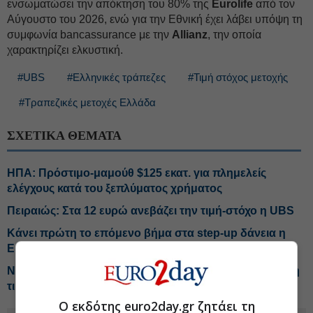
ενσωματώσει την απόκτηση του 80% της
Eurolife
από τον
Αύγουστο του 2026, ενώ για την Εθνική έχει λάβει υπόψη τη
συμφωνία bancassurance με την
Allianz
, την οποία
χαρακτηρίζει ελκυστική.
#UBS
#Ελληνικές τράπεζες
#Τιμή στόχος μετοχής
#Τραπεζικές μετοχές Ελλάδα
ΣΧΕΤΙΚΑ ΘΕΜΑΤΑ
ΗΠΑ: Πρόστιμο-μαμούθ $125 εκατ. για πλημελείς
ελέγχους κατά του ξεπλύματος χρήματος
Πειραιώς: Στα 12 ευρώ ανεβάζει την τιμή-στόχο η UBS
Κάνει πρώτη το επόμενο βήμα στα step-up δάνεια η
Eurobank
NBG Securities για Metlen: Ισχυρότερο το β' εξάμηνο, η
τιμή-στόχος
Ο εκδότης euro2day.gr ζητάει τη