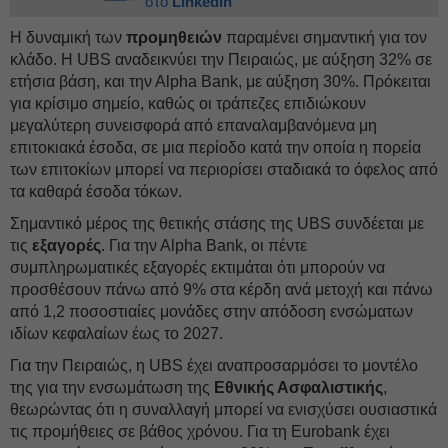
στο
Linkedin
Η δυναμική των
προμηθειών
παραμένει σημαντική για τον
κλάδο. Η UBS αναδεικνύει την Πειραιώς, με αύξηση 32% σε
ετήσια βάση, και την Αlpha Bank, με αύξηση 30%. Πρόκειται
για κρίσιμο σημείο, καθώς οι τράπεζες επιδιώκουν
μεγαλύτερη συνεισφορά από επαναλαμβανόμενα μη
επιτοκιακά έσοδα, σε μια περίοδο κατά την οποία η πορεία
των επιτοκίων μπορεί να περιορίσει σταδιακά το όφελος από
τα καθαρά έσοδα τόκων.
Σημαντικό μέρος της θετικής στάσης της UBS συνδέεται με
τις
εξαγορές
. Για την Αlpha Bank, οι πέντε
συμπληρωματικές εξαγορές εκτιμάται ότι μπορούν να
προσθέσουν πάνω από 9% στα κέρδη ανά μετοχή και πάνω
από 1,2 ποσοστιαίες μονάδες στην απόδοση ενσώματων
ιδίων κεφαλαίων έως το 2027.
Για την Πειραιώς, η UBS έχει αναπροσαρμόσει το μοντέλο
της για την ενσωμάτωση της
Εθνικής Ασφαλιστικής
,
θεωρώντας ότι η συναλλαγή μπορεί να ενισχύσει ουσιαστικά
τις προμήθειες σε βάθος χρόνου. Για τη Eurobank έχει