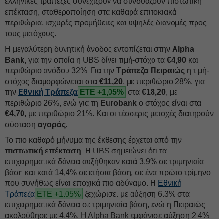
ελληνικές τράπεζες συνεχίζουν να συνδυάζουν πιστωτική
επέκταση, σταθεροποίηση στα καθαρά επιτοκιακά
περιθώρια, ισχυρές προμήθειες και υψηλές διανομές προς
τους μετόχους.
Η μεγαλύτερη δυνητική άνοδος εντοπίζεται στην
Αlpha
Bank,
για την οποία η UBS δίνει τιμή-στόχο τα
€4,90
και
περιθώριο ανόδου 32%. Για την
Τράπεζα Πειραιώς
η τιμή-
στόχος διαμορφώνεται στα
€11,20
, με περιθώριο 28%, για
την
Εθνική Τράπεζα
ΕΤΕ +1,05%
στα
€18,20
, με
περιθώριο 26%, ενώ για τη
Eurobank
ο στόχος είναι στα
€4,70,
με περιθώριο 21%. Και οι τέσσερις μετοχές διατηρούν
σύσταση
αγοράς.
Το πιο καθαρό μήνυμα της έκθεσης έρχεται από την
πιστωτική επέκταση
. Η UBS σημειώνει ότι τα
επιχειρηματικά δάνεια αυξήθηκαν κατά 3,9% σε τριμηνιαία
βάση και κατά 14,4% σε ετήσια βάση, σε ένα πρώτο τρίμηνο
που συνήθως είναι εποχικά πιο αδύναμο. Η
Εθνική
Τράπεζα
ΕΤΕ +1,05%
ξεχώρισε, με αύξηση 6,3% στα
επιχειρηματικά δάνεια σε τριμηνιαία βάση, ενώ η Πειραιώς
ακολούθησε με 4,4%. Η Αlpha Bank εμφάνισε αύξηση 2,4%