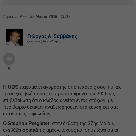
Δημοσιεύθηκε:
27 Μαΐου 2026 - 11:47
Γιώργος Α. Σαββάκης
gsavakis@euro2day.gr
0
Η
UBS
παραμένει αγοραστής στις τέσσερις συστημικές
τράπεζες, βλέποντας το πρώτο τρίμηνο του 2026 ως
επιβεβαίωση ότι ο κλάδος κινείται εντός στόχων, με
περιθώριο θετικών αναθεωρήσεων στα κέρδη και στις
αποδόσεις κεφαλαίων.
Ο
Stephan Potgieter
, στην έκθεση της 27ης Μαΐου,
ανεβάζει
οριακά
τις τιμές-στόχους και σημειώνει ότι οι