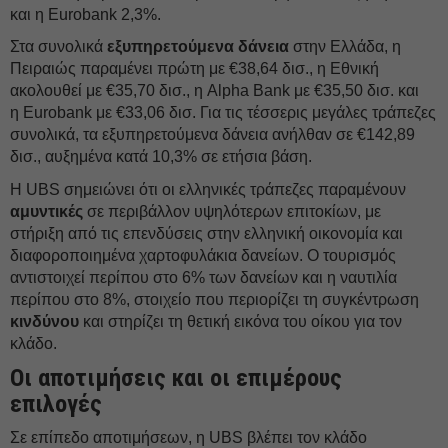
και η Eurobank 2,3%.
Στα συνολικά
εξυπηρετούμενα δάνεια
στην Ελλάδα, η
Πειραιώς παραμένει πρώτη με €38,64 δισ., η Εθνική
ακολουθεί με €35,70 δισ., η Alpha Βank με €35,50 δισ. και
η Eurobank με €33,06 δισ. Για τις τέσσερις μεγάλες τράπεζες
συνολικά, τα εξυπηρετούμενα δάνεια ανήλθαν σε €142,89
δισ., αυξημένα κατά 10,3% σε ετήσια βάση.
Η UBS σημειώνει ότι οι ελληνικές τράπεζες παραμένουν
αμυντικές
σε περιβάλλον υψηλότερων επιτοκίων, με
στήριξη από τις επενδύσεις στην ελληνική οικονομία και
διαφοροποιημένα χαρτοφυλάκια δανείων. Ο τουρισμός
αντιστοιχεί περίπου στο 6% των δανείων και η ναυτιλία
περίπου στο 8%, στοιχείο που περιορίζει τη συγκέντρωση
κινδύνου
και στηρίζει τη θετική εικόνα του οίκου για τον
κλάδο.
Οι αποτιμήσεις και οι επιμέρους
επιλογές
Σε επίπεδο αποτιμήσεων, η UBS βλέπει τον κλάδο