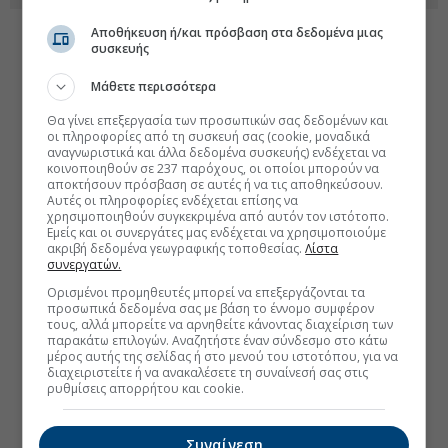
Αποθήκευση ή/και πρόσβαση στα δεδομένα μιας
συσκευής
Μάθετε περισσότερα
Θα γίνει επεξεργασία των προσωπικών σας δεδομένων και
οι πληροφορίες από τη συσκευή σας (cookie, μοναδικά
αναγνωριστικά και άλλα δεδομένα συσκευής) ενδέχεται να
κοινοποιηθούν σε 237 παρόχους, οι οποίοι μπορούν να
αποκτήσουν πρόσβαση σε αυτές ή να τις αποθηκεύσουν.
Αυτές οι πληροφορίες ενδέχεται επίσης να
χρησιμοποιηθούν συγκεκριμένα από αυτόν τον ιστότοπο.
Εμείς και οι συνεργάτες μας ενδέχεται να χρησιμοποιούμε
ακριβή δεδομένα γεωγραφικής τοποθεσίας.
Λίστα
συνεργατών.
Ορισμένοι προμηθευτές μπορεί να επεξεργάζονται τα
προσωπικά δεδομένα σας με βάση το έννομο συμφέρον
τους, αλλά μπορείτε να αρνηθείτε κάνοντας διαχείριση των
παρακάτω επιλογών. Αναζητήστε έναν σύνδεσμο στο κάτω
μέρος αυτής της σελίδας ή στο μενού του ιστοτόπου, για να
διαχειριστείτε ή να ανακαλέσετε τη συναίνεσή σας στις
ρυθμίσεις απορρήτου και cookie.
Συναίνεση