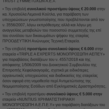
TRUST ΣΥΜΜΕΤΟΧΩΝ Α.Ε.».
• Την επιβολή
συνολικού προστίμου ύψους € 20.000
στην
κα. Χρυσούλα Λεμονιά Κούτλα, για παράβαση των
υποχρεώσεων γνωστοποίησης που προβλέπονται από τον
ν. 3556/2007, λόγω εκπρόθεσμης αλλά και λόγω μη
αναγγελίας μεταβολών του ποσοστού συμμετοχής της επί
του συνόλου των δικαιωμάτων ψήφου της εταιρίας
ΠΡΟΟΔΕΥΤΙΚΗ Ανώνυμος Τεχνική Εταιρεία.
• Την επιβολή
προστίμου συνολικού ύψους € 6.000
στην
εταιρεία «TRIPLE A EXPERTS ΜΟΝΟΠΡΟΣΩΠΗ ΑΕΠΕΥ»
για παραβάσεις διατάξεων του ν. 4557/2018 και της
απόφασης 1/506/2009 του Διοικητικού Συμβουλίου της
Επιτροπής Κεφαλαιαγοράς, σχετικά με ειδικότερες
οργανωτικές υποχρεώσεις και διαδικασίες της εταιρείας
όσον αφορά στη νομοθεσία περί Αντιμετώπισης της
Νομιμοποίησης Εσόδων από Εγκληματικές Δραστηριότητες.
• Την επιβολή προστίμου
συνολικού ύψους € 5.000 στην
εταιρεία «NUNTIUS ΧΡΗΜΑΤΙΣΤΗΡΙΑΚΗ
ΜΟΝΟΠΡΟΣΩΠΗ Α.Ε.Π.Ε.Υ» για παράβαση διατάξεων του