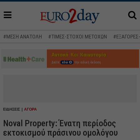
#ΜΕΣΗ ΑΝΑΤΟΛΗ
#ΤΙΜΕΣ-ΣΤΟΧΟΙ ΜΕΤΟΧΩΝ
#ΕΞΑΓΟΡΕΣ
Δείτε
εδώ
την ειδική έκδοση
ΕΙΔΗΣΕΙΣ
ΑΓΟΡΑ
Noval Property: Ένατη περίοδος
εκτοκισμού πράσινου ομολόγου