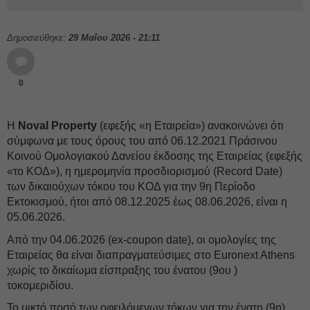
Δημοσιεύθηκε:
29 Μαΐου 2026 - 21:11
0
Η
Noval Property
(εφεξής «η Εταιρεία») ανακοινώνει ότι
σύμφωνα με τους όρους του από 06.12.2021 Πράσινου
Κοινού Ομολογιακού Δανείου έκδοσης της Εταιρείας (εφεξής
«το ΚΟΔ»), η ημερομηνία προσδιορισμού (Record Date)
των δικαιούχων τόκου του ΚΟΔ για την 9η Περίοδο
Εκτοκισμού, ήτοι από 08.12.2025 έως 08.06.2026, είναι η
05.06.2026.
Από την 04.06.2026 (ex-coupon date), οι ομολογίες της
Εταιρείας θα είναι διαπραγματεύσιμες στο Euronext Athens
χωρίς το δικαίωμα είσπραξης του ένατου (9ου )
τοκομεριδίου.
Το μικτό ποσό των οφειλόμενων τόκων για την ένατη (9η)