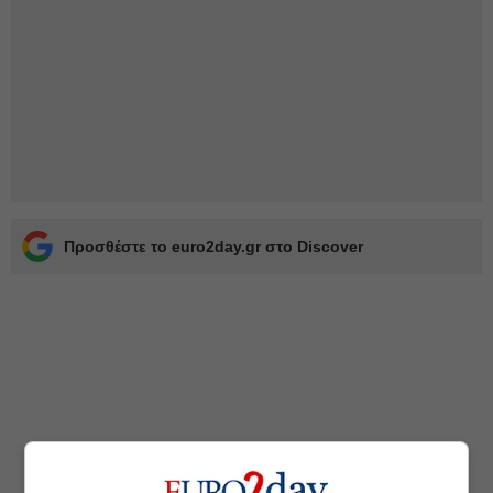
Προσθέστε το euro2day.gr στο Discover