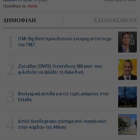
Προσθήκη σε:
Alerts
ΔΗΜΟΦΙΛΗ
ΣΧΟΛΙΑΣΜΕΝΑ
1
O Mr. Big Short προειδοποιεί για κραχ αντίστοιχο
του 1987
2
Ζησιάδης (ONYX): Η επένδυση 388 εκατ. που
φιλοδοξεί να αλλάξει τη Χαλκιδική
3
Βουλγαρική ασπίδα για τις τιμές ρεύματος στην
Ελλάδα
4
Διπλό ξενοδοχειακό χτύπημα από ισραηλινούς
στην «καρδιά» της Αθήνας