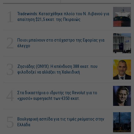
1
Tradewinds: Κατασχέθηκε πλοίο του Ν. Λιβανού για
απαίτηση $21,5 εκατ. της Πειραιώς
2
Ποιοι μπαίνουν στο στόχαστρο της Εφορίας για
έλεγχο
3
Ζησιάδης (ONYX): Η επένδυση 388 εκατ. που
φιλοδοξεί να αλλάξει τη Χαλκιδική
4
Στα δικαστήρια ο ιδρυτής της Revolut για το
«χρυσό» superyacht των €350 εκατ.
5
Βουλγαρική ασπίδα για τις τιμές ρεύματος στην
Ελλάδα