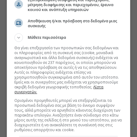
μέτρηση διαφήμισης και περιεχομένου, έρευνα
κοινού και ανάπτυξη υπηρεσιών
Αποθήκευση ή/και πρόσβαση στα δεδομένα μιας
συσκευής
Μάθετε περισσότερα
Θα γίνει επεξεργασία των προσωπικών σας δεδομένων και
οι πληροφορίες από τη συσκευή σας (cookie, μοναδικά
αναγνωριστικά και άλλα δεδομένα συσκευής) ενδέχεται να
κοινοποιηθούν σε 237 παρόχους, οι οποίοι μπορούν να
αποκτήσουν πρόσβαση σε αυτές ή να τις αποθηκεύσουν.
Αυτές οι πληροφορίες ενδέχεται επίσης να
χρησιμοποιηθούν συγκεκριμένα από αυτόν τον ιστότοπο.
Εμείς και οι συνεργάτες μας ενδέχεται να χρησιμοποιούμε
ακριβή δεδομένα γεωγραφικής τοποθεσίας.
Λίστα
συνεργατών.
Ορισμένοι προμηθευτές μπορεί να επεξεργάζονται τα
προσωπικά δεδομένα σας με βάση το έννομο συμφέρον
τους, αλλά μπορείτε να αρνηθείτε κάνοντας διαχείριση των
παρακάτω επιλογών. Αναζητήστε έναν σύνδεσμο στο κάτω
μέρος αυτής της σελίδας ή στο μενού του ιστοτόπου, για να
διαχειριστείτε ή να ανακαλέσετε τη συναίνεσή σας στις
ρυθμίσεις απορρήτου και cookie.