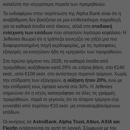
καταλύτη την ισχυρότερη πορεία των προμηθειών.
Το ενδιαφέρον στην περίπτωση της Αlpha Bank είναι ότι η
αναβάθμιση δεν βασίζεται σε μια επιθετικότερη παραδοχή
για τα καθαρά έσοδα από τόκους, αλλά στη
σταδιακή
ενίσχυση των εσόδων
που απαιτούν λιγότερο κεφάλαιο. Η
Jefferies θεωρεί ότι η τράπεζα συνεχίζει να χτίζει μια πιο
διαφοροποιημένη πηγή κερδοφορίας, με τις πρόσφατες
εξαγορές να ενισχύουν ήδη τη «μηχανή» των προμηθειών.
Στο πρώτο τρίμηνο του 2026, τα καθαρά έσοδα από
προμήθειες αυξήθηκαν κατά 29% σε ετήσια βάση, στα €140
εκατ., από €108 εκατ. στο αντίστοιχο περσινό τρίμηνο. Χωρίς
την επίδραση των εξαγορών,
η αύξηση ήταν 20%,
ενώ με
την επίδρασή τους έφτασε κοντά στο 30%. Η Jefferies
σημειώνει ότι η ισχύς καταγράφηκε σε όλες τις γραμμές
προμηθειών, παρά το γεγονός ότι το τέταρτο τρίμηνο είχε
ευνοηθεί από περίπου €10 εκατ. μη επαναλαμβανόμενων
εσόδων.
Οι κινήσεις σε
AstroBank, Alpha Trust, Altius, AXIA και
Flexfin
εντάσσονται σε αυτή τη λογική. Σύμφωνα με τον