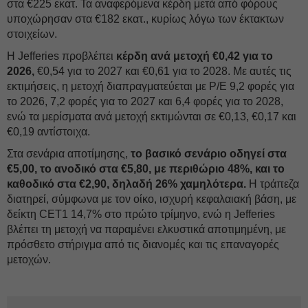
στα €225 εκατ. Τα αναφερόμενα κέρδη μετά από φόρους
υποχώρησαν στα €182 εκατ., κυρίως λόγω των έκτακτων
στοιχείων.
Η Jefferies προβλέπει
κέρδη ανά μετοχή €0,42 για το
2026,
€0,54 για το 2027 και €0,61 για το 2028. Με αυτές τις
εκτιμήσεις, η μετοχή διαπραγματεύεται με P/E 9,2 φορές για
το 2026, 7,2 φορές για το 2027 και 6,4 φορές για το 2028,
ενώ τα μερίσματα ανά μετοχή εκτιμώνται σε €0,13, €0,17 και
€0,19 αντίστοιχα.
Στα σενάρια αποτίμησης,
το βασικό σενάριο οδηγεί στα
€5,00,
το ανοδικό στα €5,80, με περιθώριο 48%, και το
καθοδικό στα €2,90, δηλαδή 26% χαμηλότερα.
Η τράπεζα
διατηρεί, σύμφωνα με τον οίκο, ισχυρή κεφαλαιακή βάση, με
δείκτη CET1 14,7% στο πρώτο τρίμηνο, ενώ η Jefferies
βλέπει τη μετοχή να παραμένει ελκυστικά αποτιμημένη, με
πρόσθετο στήριγμα από τις διανομές και τις επαναγορές
μετοχών.