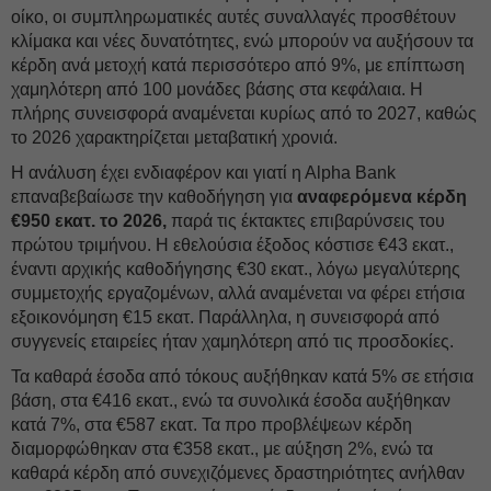
οίκο, οι συμπληρωματικές αυτές συναλλαγές προσθέτουν
κλίμακα και νέες δυνατότητες, ενώ μπορούν να αυξήσουν τα
κέρδη ανά μετοχή κατά περισσότερο από 9%, με επίπτωση
χαμηλότερη από 100 μονάδες βάσης στα κεφάλαια. Η
πλήρης συνεισφορά αναμένεται κυρίως από το 2027, καθώς
το 2026 χαρακτηρίζεται μεταβατική χρονιά.
Η ανάλυση έχει ενδιαφέρον και γιατί η Αlpha Bank
επαναβεβαίωσε την καθοδήγηση για
αναφερόμενα κέρδη
€950 εκατ. το 2026,
παρά τις έκτακτες επιβαρύνσεις του
πρώτου τριμήνου. Η εθελούσια έξοδος κόστισε €43 εκατ.,
έναντι αρχικής καθοδήγησης €30 εκατ., λόγω μεγαλύτερης
συμμετοχής εργαζομένων, αλλά αναμένεται να φέρει ετήσια
εξοικονόμηση €15 εκατ. Παράλληλα, η συνεισφορά από
συγγενείς εταιρείες ήταν χαμηλότερη από τις προσδοκίες.
Τα καθαρά έσοδα από τόκους αυξήθηκαν κατά 5% σε ετήσια
βάση, στα €416 εκατ., ενώ τα συνολικά έσοδα αυξήθηκαν
κατά 7%, στα €587 εκατ. Τα προ προβλέψεων κέρδη
διαμορφώθηκαν στα €358 εκατ., με αύξηση 2%, ενώ τα
καθαρά κέρδη από συνεχιζόμενες δραστηριότητες ανήλθαν