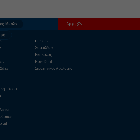
Αρχή
δος Μελών
αφή
S
BLOGS
y
Χαμαιλέων
Εκηβόλος
εις
New Deal
 2day
Στρατηγικός Αναλυτής
ηση Τύπου
ο
 Vision
Stories
ital