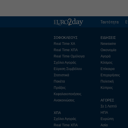
Ταυτότητα
Ε
ΣΟΦΟΚΛΕΟΥΣ
ΕΙΔΗΣΕΙΣ
Real Time ΧΑ
Newswire
Real Time ΧΠΑ
Οικονομία
Real Time Ομόλογα
Αγορά
Σχόλιο Αγοράς
Κόσμος
Εύρεση Συμβόλου
Επίκαιρα
Στατιστικά
Επιχειρήσεις
Πακέτα
Πολιτική
Πράξεις
Κύπρος
Κεφαλαιοποιήσεις
Ανακοινώσεις
ΑΓΟΡΕΣ
Σε 1 Λεπτό
ΗΠΑ
ΧΠΑ
Σχόλιο Αγοράς
Ευρώπη
Real Time ΧΠΑ
Ασία