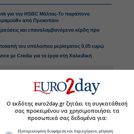
ank για την HSBC Μάλτας-Το παράπονο
«μαμούθ» από Προκοπίου
αμιεύσεις και επαναλαμβανόμενα κέρδη προ
ποκοπή του υπόλοιπου μερίσματος 0,05 ευρώ
nce με Credia για τα έργα στη Χαλκιδική
.gr στο Discover
Ο εκδότης euro2day.gr ζητάει τη συγκατάθεσή
σας προκειμένου να χρησιμοποιήσει τα
προσωπικά σας δεδομένα για:
Εξατομικευμένη διαφήμιση και περιεχόμενο, μέτρηση