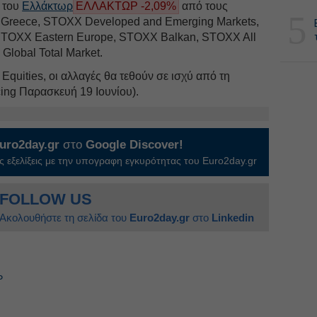
ή του
Ελλάκτωρ
ΕΛΛΑΚΤΩΡ -2,09%
από τους
5
 Greece, STOXX Developed and Emerging Markets,
TOXX Eastern Europe, STOXX Balkan, STOXX All
Global Total Market.
quities, οι αλλαγές θα τεθούν σε ισχύ από τη
cing Παρασκευή 19 Ιουνίου).
uro2day.gr
στο
Google Discover!
 εξελίξεις με την υπογραφη εγκυρότητας του Euro2day.gr
FOLLOW US
Ακολουθήστε τη σελίδα του
Euro2day.gr
στο
Linkedin
Ρ