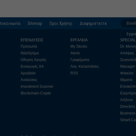
πικοινωνία
Sitemap
Οροι Χρήσης
Διαφημιστείτε
Είσο
Εγγρ
ΕΠΕΝΔΥΣΕΙΣ
ΕΡΓΑΛΕΙΑ
SPECIAL
Πρόσωπα
My Stocks
Dr. Mone
Νέα/Χρήμα
Alerts
Απόψεις
Οδηγός Αγοράς
Γραφήματα
Συνεντεύξ
Εισαγωγές ΧΑ
Λογ. Καταστάσεις
Manager
Αμοιβαία
RSS
Φάκελοι
Αναλύσεις
Θέματα
Investment Scanner
Επισκόπ
Blockchain-Crypto
Εγερτήρι
Ατζέντα
Directors
Business 
Smart Cap