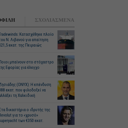
ΦΙΛΗ
ΣΧΟΛΙΑΣΜΕΝΑ
Tradewinds: Κατασχέθηκε πλοίο
του Ν. Λιβανού για απαίτηση
$21,5 εκατ. της Πειραιώς
Ποιοι μπαίνουν στο στόχαστρο
της Εφορίας για έλεγχο
Ζησιάδης (ONYX): Η επένδυση
388 εκατ. που φιλοδοξεί να
αλλάξει τη Χαλκιδική
Στα δικαστήρια ο ιδρυτής της
Revolut για το «χρυσό»
superyacht των €350 εκατ.