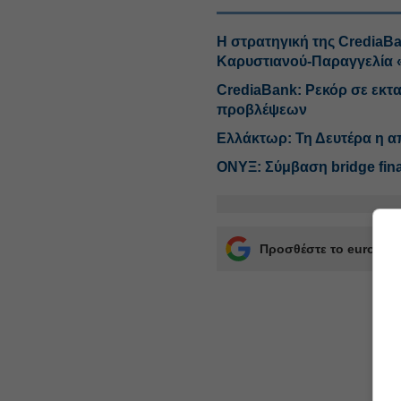
Η στρατηγική της CrediaB
Καρυστιανού-Παραγγελία 
CrediaBank: Ρεκόρ σε εκτ
προβλέψεων
Ελλάκτωρ: Τη Δευτέρα η α
ΟΝΥΞ: Σύμβαση bridge fina
Προσθέστε το euro2day