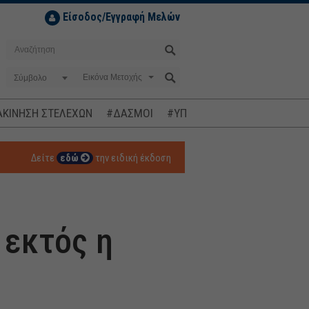
Είσοδος/Εγγραφή Μελών
Σύμβολο
ΚΙΝΗΣΗ ΣΤΕΛΕΧΩΝ
#ΔΑΣΜΟΙ
#ΥΠΟΚΛΟΠΕΣ
#ΠΛΗΘΩΡΙΣΜ
Δείτε
εδώ
την ειδική έκδοση
 εκτός η