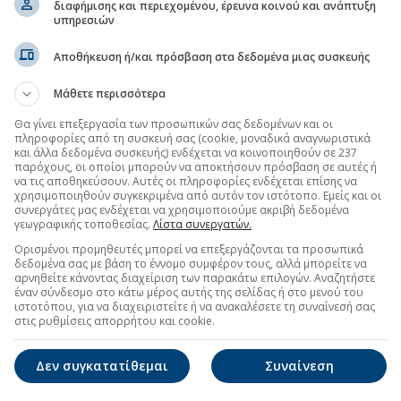
διαφήμισης και περιεχομένου, έρευνα κοινού και ανάπτυξη
υπηρεσιών
Αποθήκευση ή/και πρόσβαση στα δεδομένα μιας συσκευής
Μάθετε περισσότερα
Θα γίνει επεξεργασία των προσωπικών σας δεδομένων και οι
πληροφορίες από τη συσκευή σας (cookie, μοναδικά αναγνωριστικά
και άλλα δεδομένα συσκευής) ενδέχεται να κοινοποιηθούν σε 237
παρόχους, οι οποίοι μπορούν να αποκτήσουν πρόσβαση σε αυτές ή
να τις αποθηκεύσουν. Αυτές οι πληροφορίες ενδέχεται επίσης να
χρησιμοποιηθούν συγκεκριμένα από αυτόν τον ιστότοπο. Εμείς και οι
συνεργάτες μας ενδέχεται να χρησιμοποιούμε ακριβή δεδομένα
γεωγραφικής τοποθεσίας.
Λίστα συνεργατών.
Ορισμένοι προμηθευτές μπορεί να επεξεργάζονται τα προσωπικά
δεδομένα σας με βάση το έννομο συμφέρον τους, αλλά μπορείτε να
αρνηθείτε κάνοντας διαχείριση των παρακάτω επιλογών. Αναζητήστε
έναν σύνδεσμο στο κάτω μέρος αυτής της σελίδας ή στο μενού του
ιστοτόπου, για να διαχειριστείτε ή να ανακαλέσετε τη συναίνεσή σας
στις ρυθμίσεις απορρήτου και cookie.
Δεν συγκατατίθεμαι
Συναίνεση