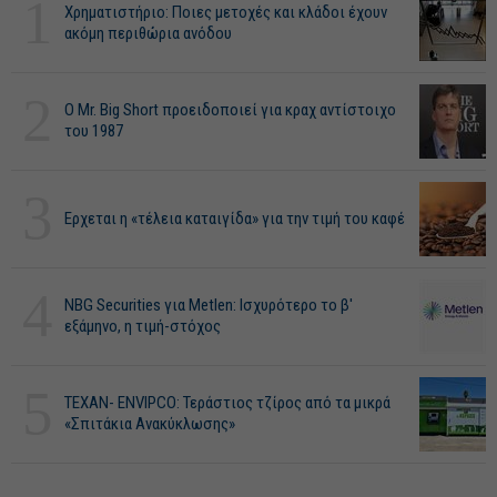
1
Χρηματιστήριο: Ποιες μετοχές και κλάδοι έχουν
ακόμη περιθώρια ανόδου
2
O Mr. Big Short προειδοποιεί για κραχ αντίστοιχο
του 1987
3
Ερχεται η «τέλεια καταιγίδα» για την τιμή του καφέ
4
NBG Securities για Metlen: Ισχυρότερο το β'
εξάμηνο, η τιμή-στόχος
5
ΤΕΧΑΝ- ENVIPCO: Τεράστιος τζίρος από τα μικρά
«Σπιτάκια Ανακύκλωσης»