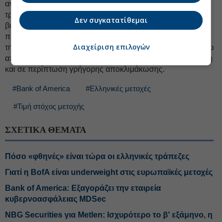
αναδυόμενες αγορές. Παράλληλα, όμως, τονίζει ότι οι
τρέχουσες αποτιμήσεις έχουν ήδη ενσωματώσει σε μεγάλο
Δεν συγκατατίθεμαι
βαθμό τα καλύτερα σενάρια, ενώ οι αρνητικοί κίνδυνοι
παραμένουν ενεργοί. Στο ίδιο πλαίσιο, η ενεργειακή ομάδα
Διαχείριση επιλογών
της Bank of America εκτιμά ότι το Brent θα παραμείνει πάνω
από τα 90 δολάρια το βαρέλι έως τις αρχές του 2027, ακόμη
και σε περίπτωση γρήγορης αποκλιμάκωσης.
#Bank of America
#Ελληνικές μετοχές
#Τιμή στόχος μετοχής
ΣΧΕΤΙΚΑ ΘΕΜΑΤΑ
Πόσο «φθηνές» είναι τώρα οι ελληνικές τράπεζες
Γιατί η BofA είναι underweight στις ευρωπαϊκές μετοχές
Bank of America: Εξαγοράζει την εταιρεία
κυβερνοασφάλειας MDSec
NBG Securities για Metlen: Ισχυρότερο το β' εξάμηνο, η