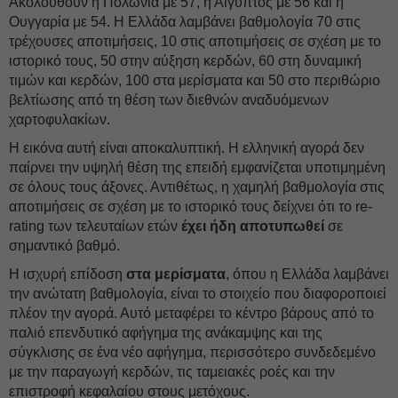
Ακολουθούν η Πολωνία με 57, η Αίγυπτος με 56 και η
Ουγγαρία με 54. Η Ελλάδα λαμβάνει βαθμολογία 70 στις
τρέχουσες αποτιμήσεις, 10 στις αποτιμήσεις σε σχέση με το
ιστορικό τους, 50 στην αύξηση κερδών, 60 στη δυναμική
τιμών και κερδών, 100 στα μερίσματα και 50 στο περιθώριο
βελτίωσης από τη θέση των διεθνών αναδυόμενων
χαρτοφυλακίων.
Η εικόνα αυτή είναι αποκαλυπτική. Η ελληνική αγορά δεν
παίρνει την υψηλή θέση της επειδή εμφανίζεται υποτιμημένη
σε όλους τους άξονες. Αντιθέτως, η χαμηλή βαθμολογία στις
αποτιμήσεις σε σχέση με το ιστορικό τους δείχνει ότι το re-
rating των τελευταίων ετών
έχει ήδη αποτυπωθεί
σε
σημαντικό βαθμό.
Η ισχυρή επίδοση
στα μερίσματα
, όπου η Ελλάδα λαμβάνει
την ανώτατη βαθμολογία, είναι το στοιχείο που διαφοροποιεί
πλέον την αγορά. Αυτό μεταφέρει το κέντρο βάρους από το
παλιό επενδυτικό αφήγημα της ανάκαμψης και της
σύγκλισης σε ένα νέο αφήγημα, περισσότερο συνδεδεμένο
με την παραγωγή κερδών, τις ταμειακές ροές και την
επιστροφή κεφαλαίου στους μετόχους.