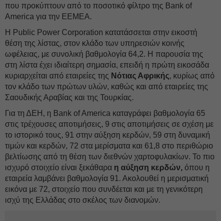
που προκύπτουν από το ποσοτικό φίλτρο της Bank of
America για την EEMEA.
Η Public Power Corporation κατατάσσεται στην εικοστή
θέση της λίστας, στον κλάδο των υπηρεσιών κοινής
ωφέλειας, με συνολική βαθμολογία 64,2. Η παρουσία της
στη λίστα έχει ιδιαίτερη σημασία, επειδή η πρώτη εικοσάδα
κυριαρχείται από εταιρείες της
Νότιας Αφρικής
, κυρίως από
τον κλάδο των πρώτων υλών, καθώς και από εταιρείες της
Σαουδικής Αραβίας και της Τουρκίας.
Για τη ΔEΗ, η Bank of America καταγράφει βαθμολογία 65
στις τρέχουσες αποτιμήσεις, 9 στις αποτιμήσεις σε σχέση με
το ιστορικό τους, 91 στην αύξηση κερδών, 59 στη δυναμική
τιμών και κερδών, 72 στα μερίσματα και 61,8 στο περιθώριο
βελτίωσης από τη θέση των διεθνών χαρτοφυλακίων. Το πιο
ισχυρό στοιχείο είναι ξεκάθαρα
η αύξηση κερδών,
όπου η
εταιρεία λαμβάνει βαθμολογία 91. Ακολουθεί η μερισματική
εικόνα με 72, στοιχείο που συνδέεται και με τη γενικότερη
ισχύ της Ελλάδας στο σκέλος των διανομών.