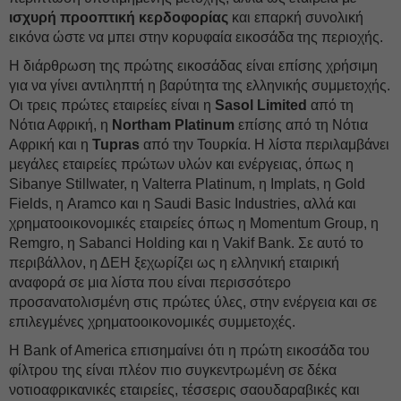
ισχυρή προοπτική κερδοφορίας
και επαρκή συνολική
εικόνα ώστε να μπει στην κορυφαία εικοσάδα της περιοχής.
Η διάρθρωση της πρώτης εικοσάδας είναι επίσης χρήσιμη
για να γίνει αντιληπτή η βαρύτητα της ελληνικής συμμετοχής.
Οι τρεις πρώτες εταιρείες είναι η
Sasol Limited
από τη
Νότια Αφρική, η
Northam Platinum
επίσης από τη Νότια
Αφρική και η
Tupras
από την Τουρκία. Η λίστα περιλαμβάνει
μεγάλες εταιρείες πρώτων υλών και ενέργειας, όπως η
Sibanye Stillwater, η Valterra Platinum, η Implats, η Gold
Fields, η Aramco και η Saudi Basic Industries, αλλά και
χρηματοοικονομικές εταιρείες όπως η Momentum Group, η
Remgro, η Sabanci Holding και η Vakif Bank. Σε αυτό το
περιβάλλον, η ΔEΗ ξεχωρίζει ως η ελληνική εταιρική
αναφορά σε μια λίστα που είναι περισσότερο
προσανατολισμένη στις πρώτες ύλες, στην ενέργεια και σε
επιλεγμένες χρηματοοικονομικές συμμετοχές.
Η Bank of America επισημαίνει ότι η πρώτη εικοσάδα του
φίλτρου της είναι πλέον πιο συγκεντρωμένη σε δέκα
νοτιοαφρικανικές εταιρείες, τέσσερις σαουδαραβικές και