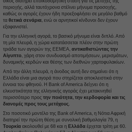
οίκος διατηρεί εποικοδομητική στάση για τις μετοχές της
περιοχής, αλλά ταυτόχρονα στέλνει μήνυμα προσοχής,
καθώς οι αγορές έχουν ήδη προεξοφλήσει σε μεγάλο βαθμό
τα
θετικά σενάρια
, ενώ οι αρνητικοί κίνδυνοι δεν έχουν
εξαφανιστεί.
Για την ελληνική αγορά, το βασικό μήνυμα είναι διπλό. Από
τη μία πλευρά, η χώρα κατατάσσεται πλέον στην πρώτη
τριάδα των αγορών της EEMEA,
αντικαθιστώντας την
Αίγυπτο
, χάρη στον συνδυασμό αποτιμήσεων, μερισμάτων,
δυναμικής κερδών και θέσης των διεθνών χαρτοφυλακίων.
Από την άλλη πλευρά, η άνοδος αυτή δεν σημαίνει ότι η
Ελλάδα είναι μια αγορά που στηρίζεται αποκλειστικά στην
έννοια του φθηνού. Η Bank of America δείχνει ότι η
ελκυστικότητα της ελληνικής αγοράς έχει μετακινηθεί
περισσότερο προς
την ποιότητα, την κερδοφορία και τις
διανομές προς τους μετόχους
.
Στο ποσοτικό μοντέλο της Bank of America, η Νότια Αφρική
διατηρεί την πρώτη θέση με συνολική βαθμολογία 79, η
Τουρκία
ακολουθεί με 68 και η
Ελλάδα
έρχεται τρίτη με 60.