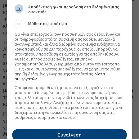
με οκτώ συμμετοχές. Η παρατήρηση αυτή είναι σημαντική,
Αποθήκευση ή/και πρόσβαση στα δεδομένα μιας
συσκευής
καθώς δείχνει ότι το θετικό σήμα για την Ελλάδα δεν
προκύπτει από μια γενικευμένη υπεροχή του τραπεζικού
Μάθετε περισσότερα
κλάδου στην περιοχή, αλλά περισσότερο από το country
ranking και από την εταιρική περίπτωση της ΔEΗ.
Θα γίνει επεξεργασία των προσωπικών σας δεδομένων και
οι πληροφορίες από τη συσκευή σας (cookie, μοναδικά
Στο μακροοικονομικό και επενδυτικό περιβάλλον, η Bank of
αναγνωριστικά και άλλα δεδομένα συσκευής) ενδέχεται να
κοινοποιηθούν σε 237 παρόχους, οι οποίοι μπορούν να
America παραμένει εποικοδομητική για τις μετοχές της
αποκτήσουν πρόσβαση σε αυτές ή να τις αποθηκεύσουν.
EEMEA, αλλά με σαφή προειδοποίηση να μην κυνηγούν οι
Αυτές οι πληροφορίες ενδέχεται επίσης να
επενδυτές τις υπερβολές. Ο οίκος αναφέρει ότι η
χρησιμοποιηθούν συγκεκριμένα από αυτόν τον ιστότοπο.
Εμείς και οι συνεργάτες μας ενδέχεται να χρησιμοποιούμε
γεωπολιτική στασιμότητα και οι υψηλές τιμές ενέργειας
ακριβή δεδομένα γεωγραφικής τοποθεσίας.
Λίστα
καθυστερούν τις προσδοκίες για γρήγορη αποκλιμάκωση
συνεργατών.
και αρχίζουν να επηρεάζουν τις ελπίδες της αγοράς για
Ορισμένοι προμηθευτές μπορεί να επεξεργάζονται τα
μελλοντική χαλάρωση της νομισματικής πολιτικής από
προσωπικά δεδομένα σας με βάση το έννομο συμφέρον
τη Fed.
Ως αποτέλεσμα, σχεδόν όλες οι αγορές της EEMEA
τους, αλλά μπορείτε να αρνηθείτε κάνοντας διαχείριση των
παρακάτω επιλογών. Αναζητήστε έναν σύνδεσμο στο κάτω
κατέγραψαν ήπιες αλλά σταθερές εκροές τον Μάιο.
μέρος αυτής της σελίδας ή στο μενού του ιστοτόπου, για να
διαχειριστείτε ή να ανακαλέσετε τη συναίνεσή σας στις
Παρά τις εκροές, η Bank of America διατηρεί θετική στάση
ρυθμίσεις απορρήτου και cookie.
για την περιοχή, στηρίζοντας την άποψή της στην εκτίμηση
για
ισοτιμία ευρώ-δολαρίου στο 1,20 στο τέλος του
Συναίνεση
έτους
, παράγοντα που θεωρεί δομικά θετικό για τις