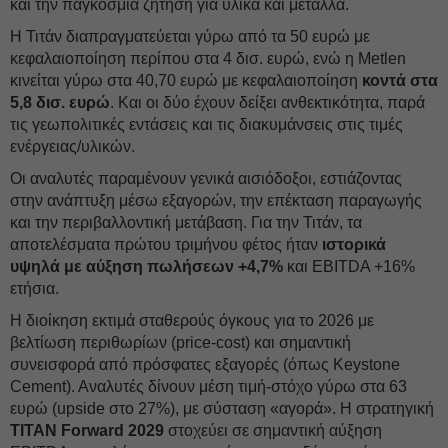
και την παγκόσμια ζήτηση για υλικά και μέταλλα.
Η Τιτάν διαπραγματεύεται γύρω από τα 50 ευρώ με
κεφαλαιοποίηση περίπου στα 4 δισ. ευρώ, ενώ η Metlen
κινείται γύρω στα 40,70 ευρώ με κεφαλαιοποίηση
κοντά στα
5,8 δισ. ευρώ
. Και οι δύο έχουν δείξει ανθεκτικότητα, παρά
τις γεωπολιτικές εντάσεις και τις διακυμάνσεις στις τιμές
ενέργειας/υλικών.
Οι αναλυτές παραμένουν γενικά αισιόδοξοι, εστιάζοντας
στην ανάπτυξη μέσω εξαγορών, την επέκταση παραγωγής
και την περιβαλλοντική μετάβαση. Για την Τιτάν, τα
αποτελέσματα πρώτου τριμήνου φέτος ήταν
ιστορικά
υψηλά με αύξηση πωλήσεων +4,7%
και EBITDA +16%
ετήσια.
Η διοίκηση εκτιμά σταθερούς όγκους για το 2026 με
βελτίωση περιθωρίων (price-cost) και σημαντική
συνεισφορά από πρόσφατες εξαγορές (όπως Keystone
Cement). Αναλυτές δίνουν μέση τιμή-στόχο γύρω στα 63
ευρώ (upside στο 27%), με σύσταση «αγορά». Η στρατηγική
TITAN Forward 2029
στοχεύει σε σημαντική αύξηση