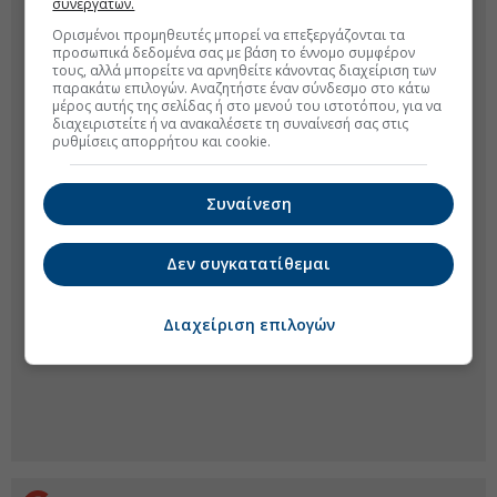
συνεργατών.
Ορισμένοι προμηθευτές μπορεί να επεξεργάζονται τα
προσωπικά δεδομένα σας με βάση το έννομο συμφέρον
τους, αλλά μπορείτε να αρνηθείτε κάνοντας διαχείριση των
παρακάτω επιλογών. Αναζητήστε έναν σύνδεσμο στο κάτω
μέρος αυτής της σελίδας ή στο μενού του ιστοτόπου, για να
διαχειριστείτε ή να ανακαλέσετε τη συναίνεσή σας στις
ρυθμίσεις απορρήτου και cookie.
Συναίνεση
Δεν συγκατατίθεμαι
Διαχείριση επιλογών