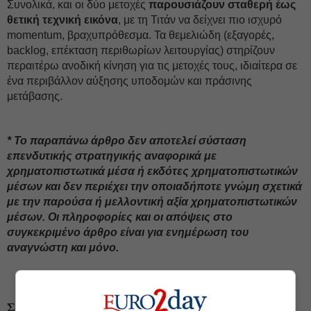
Συνολικά, και οι δύο μετοχές
παρουσιάζουν σταθερή έως
θετική τεχνική εικόνα
, με τη Τιτάν να δείχνει πιο ισχυρό
momentum, βραχυπρόθεσμα. Τα θεμελιώδη (εξαγορές,
backlog, επέκταση περιθωρίων λειτουργίας) στηρίζουν
περαιτέρω ανοδική κίνηση για τις μετοχές τους, ιδιαίτερα σε
ένα περιβάλλον αύξησης υποδομών και πράσινης
μετάβασης.
* Το παραπάνω άρθρο δεν αποτελεί σύσταση
επενδυτικής στρατηγικής αναφορικά με
χρηματοπιστωτικά μέσα ή εκδότες χρηματοπιστωτικών
μέσων και δεν περιέχει την οποιαδήποτε γνώμη σχετικά
με την παρούσα ή μελλοντική αξία χρηματοπιστωτικών
μέσων. Οι πληροφορίες και οι απόψεις στο
συγκεκριμένο άρθρο είναι για ενημέρωση του
αναγνώστη και μόνο.
#Metlen
#Τεχνική ανάλυση
#Τιτάν
ΣΧΕΤΙΚΑ ΘΕΜΑΤΑ