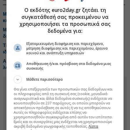
Ο εκδότης euro2day.gr ζητάει τη
Metlen: Μπροστά από τα χρονοδιαγράμματα οι
συγκατάθεσή σας προκειμένου να
κινήσεις στην άμυνα
χρησιμοποιήσει τα προσωπικά σας
Metlen: Γκάζι σε τέσσερις άξονες με στόχο EBITDA 2
δεδομένα για:
δισ. ευρω
Εξατομικευμένη διαφήμιση και περιεχόμενο,
Titan: Ξεκινά από σήμερα πρόγραμα επαναγοράς
μέτρηση διαφήμισης και περιεχομένου, έρευνα
ιδίων μετοχών 20 εκατ. ευρώ
κοινού και ανάπτυξη υπηρεσιών
Αktor-Motor Oil: Δύο ταχύτητες, μία κοινή κυματική
Αποθήκευση ή/και πρόσβαση στα δεδομένα μιας
λογική
συσκευής
Μάθετε περισσότερα
Θα γίνει επεξεργασία των προσωπικών σας δεδομένων και
οι πληροφορίες από τη συσκευή σας (cookie, μοναδικά
αναγνωριστικά και άλλα δεδομένα συσκευής) ενδέχεται να
κοινοποιηθούν σε 237 παρόχους, οι οποίοι μπορούν να
αποκτήσουν πρόσβαση σε αυτές ή να τις αποθηκεύσουν.
Αυτές οι πληροφορίες ενδέχεται επίσης να
χρησιμοποιηθούν συγκεκριμένα από αυτόν τον ιστότοπο.
Εμείς και οι συνεργάτες μας ενδέχεται να χρησιμοποιούμε
ακριβή δεδομένα γεωγραφικής τοποθεσίας.
Λίστα