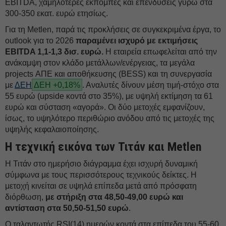
EBITDA, χαμηλότερες εκπομπές και επενδύσεις γύρω στα
300-350 εκατ. ευρώ ετησίως.
Για τη Metlen, παρά τις προκλήσεις σε συγκεκριμένα έργα, το
outlook για το 2026
παραμένει ισχυρό με εκτιμήσεις
EBITDA 1,1-1,3 δισ. ευρώ.
Η εταιρεία επωφελείται από την
ανάκαμψη στον κλάδο μετάλλων/ενέργειας, τα μεγάλα
projects ΑΠΕ και αποθήκευσης (BESS) και τη συνεργασία
με
ΔΕΗ
ΔΕΗ +0,18%
. Αναλυτές δίνουν μέση τιμή-στόχο στα
55 ευρώ (upside κοντά στο 35%), με υψηλή εκτίμηση τα 61
ευρώ και σύσταση «αγορά». Οι δύο μετοχές εμφανίζουν,
ίσως, το υψηλότερο περιθώριο ανόδου από τις μετοχές της
υψηλής κεφαλαιοποίησης.
Η τεχνική εικόνα των Τιτάν και Metlen
Η Τιτάν στο ημερήσιο διάγραμμα έχει ισχυρή δυναμική
σύμφωνα με τους περισσότερους τεχνικούς δείκτες. Η
μετοχή κινείται σε υψηλά επίπεδα μετά από πρόσφατη
διόρθωση,
με στήριξη στα 48,50-49,00 ευρώ και
αντίσταση στα 50,50-51,50 ευρώ
.
Ο ταλαντωτής RSI(14) ημερών κοντά στα επίπεδα του 55-60