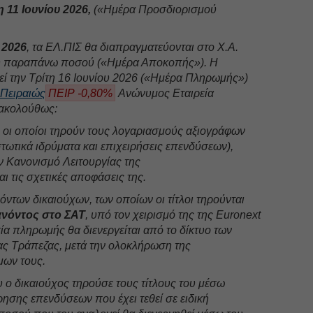
 11 Ιουνίου 2026,
(«Ημέρα Προσδιορισμού
 2026
, τα ΕΛ.ΠΙΣ θα διαπραγματεύονται στο Χ.Α.
ου παραπάνω ποσού («Ημέρα Αποκοπής»). Η
ί την Τρίτη 16 Ιουνίου 2026 («Ημέρα Πληρωμής»)
 Πειραιώς
ΠΕΙΡ -0,80%
Ανώνυμος Εταιρεία
 ακολούθως:
 οι οποίοι τηρούν τους λογαριασμούς αξιογράφων
τωτικά ιδρύματα και επιχειρήσεις επενδύσεων),
ν Κανονισμό Λειτουργίας της
αι τις σχετικές αποφάσεις της.
όντων δικαιούχων, των οποίων οι τίτλοι τηρούνται
ανόντος στο ΣΑΤ
, υπό τον χειρισμό της της Euronext
σία πληρωμής θα διενεργείται από το δίκτυο των
ς Τράπεζας, μετά την ολοκλήρωση της
μων τους.
 ο δικαιούχος τηρούσε τους τίτλους του μέσω
ρησης επενδύσεων που έχει τεθεί σε ειδική