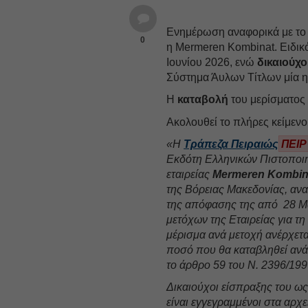
Ενημέρωση αναφορικά με το
0
η Mermeren Kombinat. Ειδικ
Ιουνίου 2026, ενώ
δικαιούχο
Σύστημα Άυλων Τίτλων μία ημ
Η
καταβολή
του μερίσματος 
Ακολουθεί το πλήρες κείμενο
«Η
Τράπεζα Πειραιώς
ΠΕΙΡ
Εκδότη Ελληνικών Πιστοποιητ
εταιρείας
Mermeren Kombina
της Βόρειας Μακεδονίας, ανα
της απόφασης της από 28 Μα
μετόχων της Εταιρείας για τ
μέρισμα ανά μετοχή ανέρχετα
ποσό που θα καταβληθεί ανά
το άρθρο 59 του Ν. 2396/199
Δικαιούχοι είσπραξης του ως
είναι εγγεγραμμένοι στα αρχ