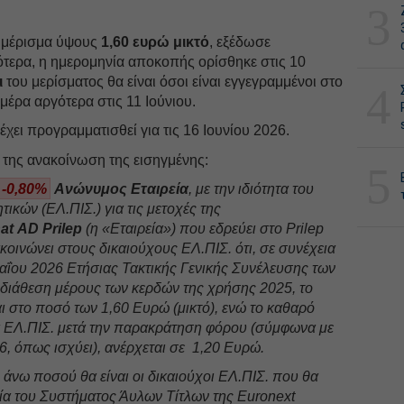
3
 μέρισμα ύψους
1,60 ευρώ μικτό
, εξέδωσε
ότερα, η ημερομηνία αποκοπής ορίσθηκε στις 10
ι
του μερίσματος θα είναι όσοι είναι εγγεγραμμένοι στο
4
έρα αργότερα στις 11 Ιούνιου.
έχει προγραμματισθεί για τις 16 Ιουνίου 2026.
 της ανακοίνωση της εισηγμένης:
5
 -0,80%
Ανώνυμος Εταιρεία
, με την ιδιότητα του
ικών (ΕΛ.ΠΙΣ.) για τις μετοχές της
t AD Prilep
(η «Εταιρεία») που εδρεύει στο Prilep
κοινώνει στους δικαιούχους ΕΛ.ΠΙΣ. ότι, σε συνέχεια
ΐου 2026 Ετήσιας Τακτικής Γενικής Συνέλευσης των
η διάθεση μέρους των κερδών της χρήσης 2025, το
ι στο ποσό των 1,60 Ευρώ (μικτό), ενώ το καθαρό
 ΕΛ.ΠΙΣ. μετά την παρακράτηση φόρου (σύμφωνα με
6, όπως ισχύει), ανέρχεται σε 1,20 Ευρώ.
 άνω ποσού θα είναι οι δικαιούχοι ΕΛ.ΠΙΣ. που θα
εία του Συστήματος Άυλων Τίτλων της Euronext