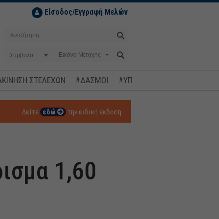
Είσοδος/Εγγραφή Μελών
Σύμβολο
ΚΙΝΗΣΗ ΣΤΕΛΕΧΩΝ
#ΔΑΣΜΟΙ
#ΥΠΟΚΛΟΠΕΣ
#ΠΛΗΘΩΡΙΣΜ
Δείτε
εδώ
την ειδική έκδοση
ρισμα 1,60