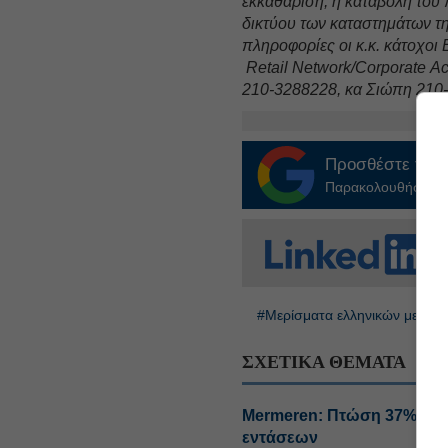
εκκαθάριση, η καταβολή του 
δικτύου των καταστημάτων τ
πληροφορίες οι κ.κ. κάτοχοι
Retail Network/Corporate Ac
210-3288228, κα Σιώπη 210-
Προσθέστε το
E
Παρακολουθήστε τις
#Μερίσματα ελληνικών μετοχ
ΣΧΕΤΙΚΑ ΘΕΜΑΤΑ
Mermeren: Πτώση 37% στις
εντάσεων