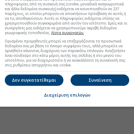
πληροφορίες από τη συσκευή σας (cookie, μοναδικά αναγνωριστικά
η καταβολή της επιστροφής κεφαλαίου
και άλλα δεδομένα συσκευής) ενδέχεται να κοινοποιηθούν σε 237
παρόχους, οι οποίοι μπορούν να αποκτήσουν πρόσβαση σε αυτές ή
του η καταβολή μερίσματος €0,10/μετοχή
να τις αποθηκεύσουν. Αυτές οι πληροφορίες ενδέχεται επίσης να
χρησιμοποιηθούν συγκεκριμένα από αυτόν τον ιστότοπο. Εμείς και οι
 μετοχή για τη χρήση 2025, στις 25/8 η αποκοπή
συνεργάτες μας ενδέχεται να χρησιμοποιούμε ακριβή δεδομένα
γεωγραφικής τοποθεσίας.
Λίστα συνεργατών.
Ορισμένοι προμηθευτές μπορεί να επεξεργάζονται τα προσωπικά
δεδομένα σας με βάση το έννομο συμφέρον τους, αλλά μπορείτε να
αρνηθείτε κάνοντας διαχείριση των παρακάτω επιλογών. Αναζητήστε
.gr στο Discover
έναν σύνδεσμο στο κάτω μέρος αυτής της σελίδας ή στο μενού του
ιστοτόπου, για να διαχειριστείτε ή να ανακαλέσετε τη συναίνεσή σας
στις ρυθμίσεις απορρήτου και cookie.
Δεν συγκατατίθεμαι
Συναίνεση
Διαχείριση επιλογών