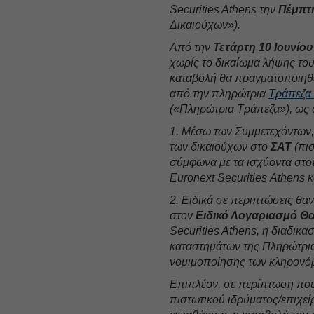
Securities Athens την
Πέμπτη
Δικαιούχων»).
Από την
Τετάρτη 10 Ιουνίου
χωρίς το δικαίωμα λήψης τ
καταβολή θα πραγματοποιηθε
από την πληρώτρια
Τράπεζα
(«Πληρώτρια Τράπεζα»), ως
1. Μέσω των Συμμετεχόντων,
των δικαιούχων στο
ΣΑΤ
(πισ
σύμφωνα με τα ισχύοντα στο
Euronext Securities Athens κ
2. Ειδικά σε περιπτώσεις θαν
στον
Ειδικό Λογαριασμό Θ
Securities Athens, η διαδικα
καταστημάτων της Πληρώτρια
νομιμοποίησης των κληρονό
Επιπλέον, σε περίπτωση που
πιστωτικού ιδρύματος/επιχεί