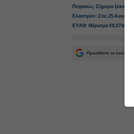
Πειραιώς: Σήμερα ξεκινά 
Ελαστρον: Στις 25 Αυγούσ
ΕΥΑΘ: Μέρισμα €0,0746 ανά
Προσθέστε το euro2day