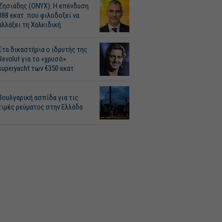
Ζησιάδης (ONYX): Η επένδυση
388 εκατ. που φιλοδοξεί να
αλλάξει τη Χαλκιδική
Στα δικαστήρια ο ιδρυτής της
Revolut για το «χρυσό»
superyacht των €350 εκατ.
Βουλγαρική ασπίδα για τις
τιμές ρεύματος στην Ελλάδα