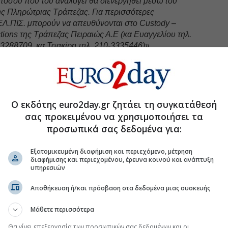
ποσού που του αναλογεί θα διενεργηθεί μέσω του
ης Πληρώτριας Τράπεζας. Για περισσότερες
 ΕΛ.ΠΙΣ. μπορούν να απευθύνονται στο Custody –
tions της Τράπεζας Πειραιώς Α.Ε (κα Ευαγγελίου τηλ.
3288709, κα Τσακίρη τηλ. 210-3335446)».
uro2day.gr
στο
Google Discover!
 εξελίξεις με την υπογραφη εγκυρότητας του Euro2day.gr
Ο εκδότης euro2day.gr ζητάει τη συγκατάθεσή
σας προκειμένου να χρησιμοποιήσει τα
FOLLOW US
προσωπικά σας δεδομένα για:
Ακολουθήστε τη σελίδα του
Euro2day.gr
στο
Linkedin
Εξατομικευμένη διαφήμιση και περιεχόμενο, μέτρηση
διαφήμισης και περιεχομένου, έρευνα κοινού και ανάπτυξη
ών
#Mermeren Kombinat
υπηρεσιών
Αποθήκευση ή/και πρόσβαση στα δεδομένα μιας συσκευής
Μάθετε περισσότερα
 πωλήσεις λόγω Κίνας και γεωπολιτικών
Θα γίνει επεξεργασία των προσωπικών σας δεδομένων και οι