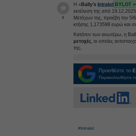
Η «
Bally’s
Intralot
BYLOT +
εκτέλεση της από 19.12.202
Μετόχων της, προέβη την 5/6
0
κτήσης 1,173598 ευρώ και σ
Κατόπιν των ανωτέρω, η Bal
μετοχές
, οι οποίες αντιστο
της.
Προσθέστε το
E
Παρακολουθήστε τις
#Intralot