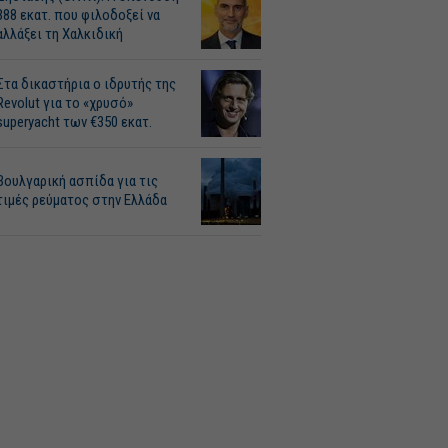
388 εκατ. που φιλοδοξεί να
αλλάξει τη Χαλκιδική
Στα δικαστήρια ο ιδρυτής της
Revolut για το «χρυσό»
superyacht των €350 εκατ.
Βουλγαρική ασπίδα για τις
τιμές ρεύματος στην Ελλάδα