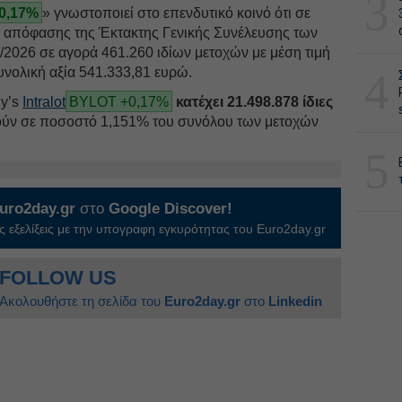
3
0,17%
» γνωστοποιεί στο επενδυτικό κοινό ότι σε
5 απόφασης της Έκτακτης Γενικής Συνέλευσης των
/2026 σε αγορά 461.260 ιδίων μετοχών με μέση τιμή
υνολική αξία 541.333,81 ευρώ.
4
ly’s
Intralot
BYLOT +0,17%
κατέχει 21.498.878 ίδιες
ιχούν σε ποσοστό 1,151% του συνόλου των μετοχών
5
uro2day.gr
στο
Google Discover!
 εξελίξεις με την υπογραφη εγκυρότητας του Euro2day.gr
FOLLOW US
Ακολουθήστε τη σελίδα του
Euro2day.gr
στο
Linkedin