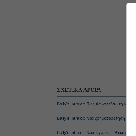
ΣΧΕΤΙΚΑ ΑΡΘΡΑ
Bally's Intralot: Πώς θα «τρέξει» τη νέα
Bally’s Intralot: Νέα χρηματοδότηση €30
Bally's Intralot: Νέες αγορές 1,9 εκατο