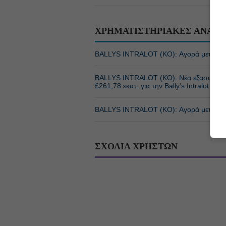
ΧΡΗΜΑΤΙΣΤΗΡΙΑΚΕΣ ΑΝΑΚΟ
BALLYS INTRALOT (ΚΟ): Αγορά μετοχών B
BALLYS INTRALOT (ΚΟ): Νέα εξασφαλισ
£261,78 εκατ. για την Bally’s Intralot
BALLYS INTRALOT (ΚΟ): Αγορά μετοχών B
ΣΧΟΛΙΑ ΧΡΗΣΤΩΝ