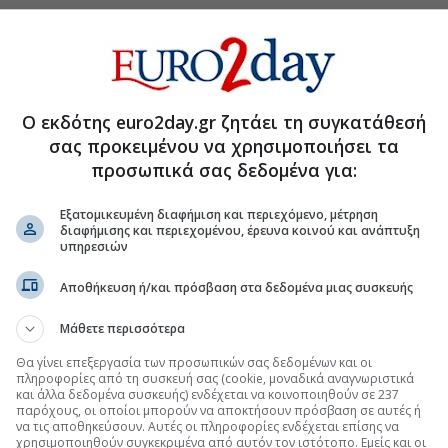
Ο εκδότης euro2day.gr ζητάει τη συγκατάθεσή
σας προκειμένου να χρησιμοποιήσει τα
προσωπικά σας δεδομένα για:
Εξατομικευμένη διαφήμιση και περιεχόμενο, μέτρηση
διαφήμισης και περιεχομένου, έρευνα κοινού και ανάπτυξη
υπηρεσιών
Αποθήκευση ή/και πρόσβαση στα δεδομένα μιας συσκευής
τη Μετοχή
Περισσότερα για
Μάθετε περισσότερα
 χρηματοδότηση £262 εκατ.
(07:30 28/07/2026)
Θα γίνει επεξεργασία των προσωπικών σας δεδομένων και οι
πληροφορίες από τη συσκευή σας (cookie, μοναδικά αναγνωριστικά
6 εκατ. για εξαγορές και αναχρηματοδότηση χρέους
και άλλα δεδομένα συσκευής) ενδέχεται να κοινοποιηθούν σε 237
(19:31 27/07/2026)
παρόχους, οι οποίοι μπορούν να αποκτήσουν πρόσβαση σε αυτές ή
να τις αποθηκεύσουν. Αυτές οι πληροφορίες ενδέχεται επίσης να
μμυρίων μετοχών από Deutsche Bank
(20:07 16/07/2026)
χρησιμοποιηθούν συγκεκριμένα από αυτόν τον ιστότοπο. Εμείς και οι