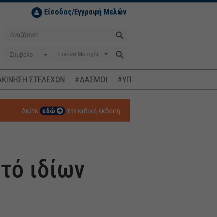
Είσοδος/Εγγραφή Μελών
Σύμβολο
ΚΙΝΗΣΗ ΣΤΕΛΕΧΩΝ
#ΔΑΣΜΟΙ
#ΥΠΟΚΛΟΠΕΣ
#ΠΛΗΘΩΡΙΣΜ
Δείτε
εδώ
την ειδική έκδοση
στό ιδίων