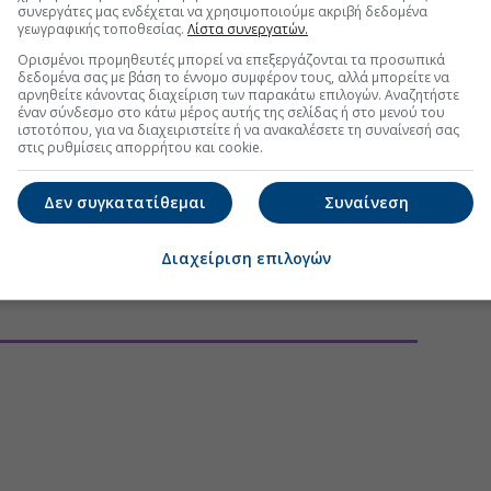
συνεργάτες μας ενδέχεται να χρησιμοποιούμε ακριβή δεδομένα
γεωγραφικής τοποθεσίας.
Λίστα συνεργατών.
Ορισμένοι προμηθευτές μπορεί να επεξεργάζονται τα προσωπικά
τη Μετοχή
Περισσότερα για
ΙΝΩΣΕΙΣ
δεδομένα σας με βάση το έννομο συμφέρον τους, αλλά μπορείτε να
αρνηθείτε κάνοντας διαχείριση των παρακάτω επιλογών. Αναζητήστε
έναν σύνδεσμο στο κάτω μέρος αυτής της σελίδας ή στο μενού του
ally’s Intralot από την Deutsche Bank
(10:40 04/08/2026)
ιστοτόπου, για να διαχειριστείτε ή να ανακαλέσετε τη συναίνεσή σας
στις ρυθμίσεις απορρήτου και cookie.
μένη χρηματοδότηση υψηλής προτεραιότητας ύψους
(19:32 27/07/2026)
Δεν συγκατατίθεμαι
Συναίνεση
ally’s Intralot από την Deutsche Bank
(09:33 27/07/2026)
Διαχείριση επιλογών