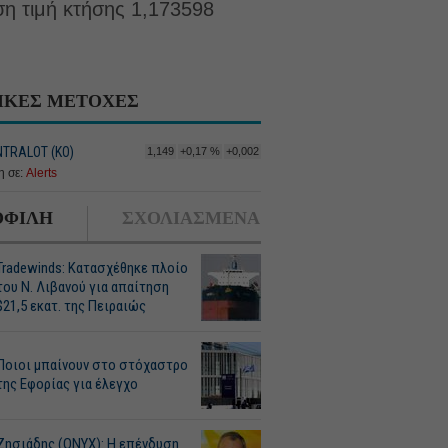
ση τιμή κτήσης 1,173598
ΙΚΕΣ ΜΕΤΟΧΕΣ
NTRALOT (ΚΟ)
1,149
+0,17 %
+0,002
 σε:
Alerts
ΦΙΛΗ
ΣΧΟΛΙΑΣΜΕΝΑ
Tradewinds: Κατασχέθηκε πλοίο
του Ν. Λιβανού για απαίτηση
$21,5 εκατ. της Πειραιώς
Ποιοι μπαίνουν στο στόχαστρο
της Εφορίας για έλεγχο
Ζησιάδης (ONYX): Η επένδυση