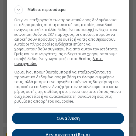
Μάθετε περισσότερα
Θα γίνει επεξεργασία των προσωπικών σας δεδομένων και
οι πληροφορίες από τη συσκευή σας (cookie, μοναδικά
αναγνωριστικά και άλλα δεδομένα συσκευής) ενδέχεται να
κοινοποιηθούν σε 237 παρόχους, οι οποίοι μπορούν να
αποκτήσουν πρόσβαση σε αυτές ή να τις αποθηκεύσουν.
Αυτές οι πληροφορίες ενδέχεται επίσης να
χρησιμοποιηθούν συγκεκριμένα από αυτόν τον ιστότοπο.
Εμείς και οι συνεργάτες μας ενδέχεται να χρησιμοποιούμε
ακριβή δεδομένα γεωγραφικής τοποθεσίας.
Λίστα
συνεργατών.
Ορισμένοι προμηθευτές μπορεί να επεξεργάζονται τα
προσωπικά δεδομένα σας με βάση το έννομο συμφέρον
τους, αλλά μπορείτε να αρνηθείτε κάνοντας διαχείριση των
παρακάτω επιλογών. Αναζητήστε έναν σύνδεσμο στο κάτω
μέρος αυτής της σελίδας ή στο μενού του ιστοτόπου, για να
διαχειριστείτε ή να ανακαλέσετε τη συναίνεσή σας στις
ρυθμίσεις απορρήτου και cookie.
Συναίνεση
Δεν συγκατατίθεμαι
Προσθέστε το euro2day.gr στο Discover