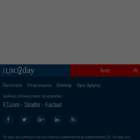
Αρχή
Ταυτότητα
Επικοινωνία
Sitemap
Οροι Χρήσης
Διεθνείς αποκλειστικές συνεργασίες:
FT.com
Stratfor
Factset
Οι τιμές των μετοχών και των δεικτών εμφανίζονται με καθυστέρηση 15’. Οι τιμές των