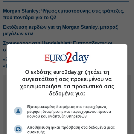
Morgan Stanley: Ψήφος εμπιστοσύνης στις τράπεζες,
πού ποντάρει για το Q2
Εκτόξευση κερδών για τη Morgan Stanley, μπαράζ
μεγάλων ντιλ
Στουρνάρας στη Handelsblatt: Ευπρόσδεκτες οι
συμμετοχές ξένων στις ελληνικές τράπεζες
«Ξεσκονίζει» τους servicers η ΤτΕ για τα δάνεια του
«Ηρακλή»
Ο εκδότης euro2day.gr ζητάει τη
συγκατάθεσή σας προκειμένου να
χρησιμοποιήσει τα προσωπικά σας
δεδομένα για:
Εξατομικευμένη διαφήμιση και περιεχόμενο,
μέτρηση διαφήμισης και περιεχομένου, έρευνα
κοινού και ανάπτυξη υπηρεσιών
Αποθήκευση ή/και πρόσβαση στα δεδομένα μιας
συσκευής