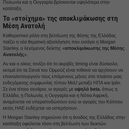
Πολωνία και η Ουγγαρία βρίσκονται υψηλότερα στην
κατάταξη.
Το «στοίχημα» της αποκλιμάκωσης στη
Μέση Ανατολή
Καθοριστικό ρόλο στη βελτίωση της θέσης της Ελλάδας
παίζει η νέα θεματική αξιολόγηση που εισάγει η Morgan
Stanley, ο λεγόμενος δείκτης «
αποκλιμάκωσης της Μέσης
Ανατολής
».
Αν και ο οίκος τονίζει ότι το ακριβές timing είναι δύσκολο,
εκτιμά ότι τα Στενά του Ορμούζ είναι πιθανό να αρχίσουν να
επαναλειτουργούν τους επόμενους μήνες στο πλαίσιο μιας
ενδεχόμενης συμφωνίας τύπου MoU μεταξύ ΗΠΑ και Ιράν.
Σε ένα τέτοιο σενάριο, οι αγορές με
υψηλό beta
, όπως η
Ελλάδα, η Πολωνία, η Ουγγαρία και η Νότια Αφρική,
αναμένεται να υπεραποδώσουν ενώ οι αγορές του Κόλπου
εκτός ΗΑΕ ενδέχεται να υστερήσουν.
Η Morgan Stanley σημειώνει ότι η άνοδος της Ελλάδας στην
κατάταξη οφείλεται τόσο στη βελτίωση των δεικτών