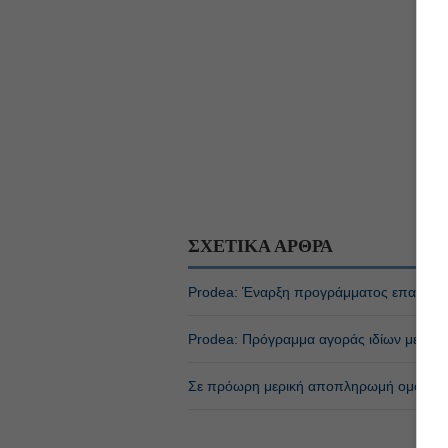
ΣΧΕΤΙΚΑ ΑΡΘΡΑ
Prodea: Έναρξη προγράμματος επαναγορ
Prodea: Πρόγραμμα αγοράς ιδίων μετοχώ
Σε πρόωρη μερική αποπληρωμή ομολόγο