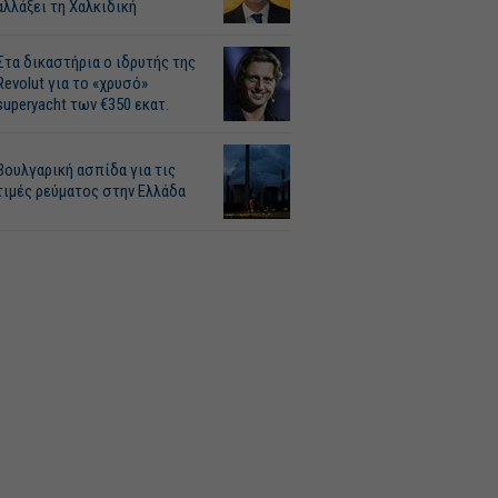
αλλάξει τη Χαλκιδική
Στα δικαστήρια ο ιδρυτής της
Revolut για το «χρυσό»
superyacht των €350 εκατ.
Βουλγαρική ασπίδα για τις
τιμές ρεύματος στην Ελλάδα