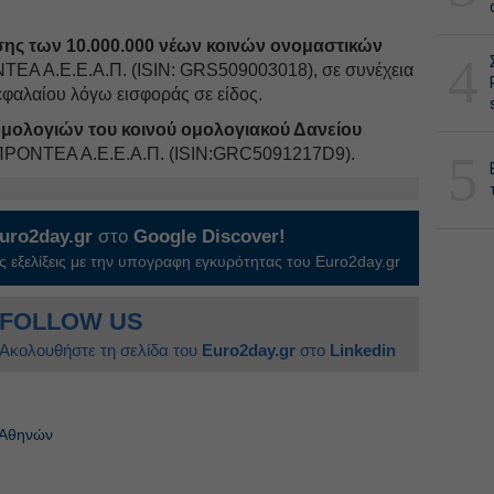
σης των 10.000.000 νέων κοινών ονομαστικών
4
ΝΤΕΑ Α.Ε.Ε.Α.Π. (ISIN: GRS509003018), σε συνέχεια
εφαλαίου λόγω εισφοράς σε είδος.
ομολογιών του κοινού ομολογιακού Δανείου
ς ΠΡΟΝΤΕΑ Α.Ε.Ε.Α.Π. (ISIN:GRC5091217D9).
5
uro2day.gr
στο
Google Discover!
 εξελίξεις με την υπογραφη εγκυρότητας του Euro2day.gr
FOLLOW US
Ακολουθήστε τη σελίδα του
Euro2day.gr
στο
Linkedin
 Αθηνών