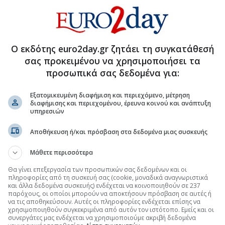
Ο εκδότης euro2day.gr ζητάει τη συγκατάθεσή
σας προκειμένου να χρησιμοποιήσει τα
προσωπικά σας δεδομένα για:
Εξατομικευμένη διαφήμιση και περιεχόμενο, μέτρηση
διαφήμισης και περιεχομένου, έρευνα κοινού και ανάπτυξη
υπηρεσιών
τη Μετοχή
Περισσότερα για
Αποθήκευση ή/και πρόσβαση στα δεδομένα μιας συσκευής
άς ιδίων μετοχών
(20:20 06/08/2026)
Μάθετε περισσότερα
Θα γίνει επεξεργασία των προσωπικών σας δεδομένων και οι
ν ενέκρινε η ΓΣ
(19:15 05/08/2026)
πληροφορίες από τη συσκευή σας (cookie, μοναδικά αναγνωριστικά
και άλλα δεδομένα συσκευής) ενδέχεται να κοινοποιηθούν σε 237
παρόχους, οι οποίοι μπορούν να αποκτήσουν πρόσβαση σε αυτές ή
υ ύψους 120 εκατ. προχωράει η Prodea
(19:30 16/07/2026)
να τις αποθηκεύσουν. Αυτές οι πληροφορίες ενδέχεται επίσης να
χρησιμοποιηθούν συγκεκριμένα από αυτόν τον ιστότοπο. Εμείς και οι
συνεργάτες μας ενδέχεται να χρησιμοποιούμε ακριβή δεδομένα