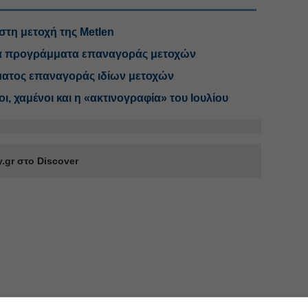
 στη μετοχή της Metlen
στα προγράμματα επαναγοράς μετοχών
ατος επαναγοράς ιδίων μετοχών
, χαμένοι και η «ακτινογραφία» του Ιουλίου
.gr στο Discover