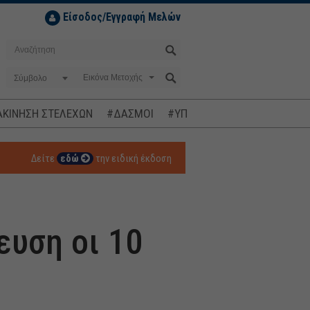
Είσοδος/Εγγραφή Μελών
Σύμβολο
ΚΙΝΗΣΗ ΣΤΕΛΕΧΩΝ
#ΔΑΣΜΟΙ
#ΥΠΟΚΛΟΠΕΣ
#ΠΛΗΘΩΡΙΣΜ
Δείτε
εδώ
την ειδική έκδοση
ευση οι 10