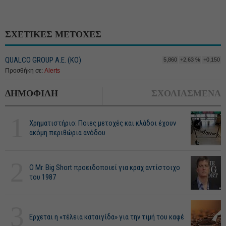
ΣΧΕΤΙΚΕΣ ΜΕΤΟΧΕΣ
QUALCO GROUP Α.Ε. (ΚΟ)
5,860
+2,63 %
+0,150
Προσθήκη σε:
Alerts
ΔΗΜΟΦΙΛΗ
ΣΧΟΛΙΑΣΜΕΝΑ
1
Χρηματιστήριο: Ποιες μετοχές και κλάδοι έχουν
ακόμη περιθώρια ανόδου
2
O Mr. Big Short προειδοποιεί για κραχ αντίστοιχο
του 1987
3
Ερχεται η «τέλεια καταιγίδα» για την τιμή του καφέ