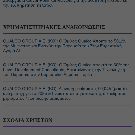
Συνεργασία Clever Point και REVOIL για την ανάπτυξη δικτύου και
την εξυπηρέτηση πελατών
ΧΡΗΜΑΤΙΣΤΗΡΙΑΚΕΣ ΑΝΑΚΟΙΝΩΣΕΙΣ
QUALCO GROUP Α.Ε. (ΚΟ): Ο Όμιλος Qualco Αποκτά το 50,1%
της Multiverse και Ενισχύει την Παρουσία του Στην Ευρωπαϊκή
Αγορά ΑΙ
QUALCO GROUP Α.Ε. (ΚΟ): Ο Όμιλος Qualco αποκτά το 60% της
Lever Development Consultants, Επεκτείνοντας την Τεχνολογική
του Παρουσία στον Ευρωπαϊκό Δημόσιο Τομέα.
QUALCO GROUP Α.Ε. (ΚΟ): Διανομή μερίσματος €0,045 (μεικτό)
ανά μετοχή για το 2025 & Γνωστοποίηση αποκοπής δικαιώματος
μερίσματος / πληρωμής μερίσματος
ΣΧΟΛΙΑ ΧΡΗΣΤΩΝ