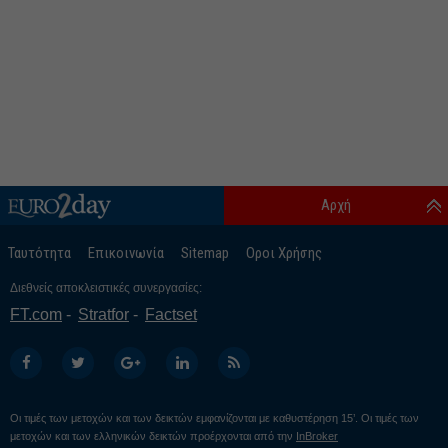
Αρχή
Ταυτότητα
Επικοινωνία
Sitemap
Οροι Χρήσης
Διεθνείς αποκλειστικές συνεργασίες:
FT.com
Stratfor
Factset
Οι τιμές των μετοχών και των δεικτών εμφανίζονται με καθυστέρηση 15’. Οι τιμές των
μετοχών και των ελληνικών δεικτών προέρχονται από την
InBroker