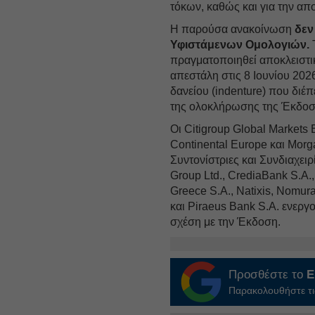
τόκων, καθώς και για την α
Η παρούσα ανακοίνωση
δεν
Υφιστάμενων Ομολογιών.
πραγματοποιηθεί αποκλειστ
απεστάλη στις 8 Ιουνίου 20
δανείου (indenture) που διέπ
της ολοκλήρωσης της Έκδοσ
Οι Citigroup Global Market
Continental Europe και Mor
Συντονίστριες και Συνδιαχει
Group Ltd., CrediaBank S.A.,
Greece S.A., Natixis, Nomur
και Piraeus Bank S.A. ενερ
σχέση με την Έκδοση.
Προσθέστε το
E
Παρακολουθήστε τις