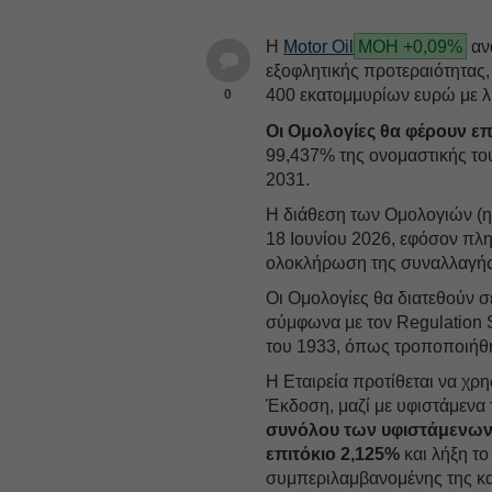
Η
Motor Oil
ΜΟΗ +0,09%
αν
εξοφλητικής προτεραιότητας,
400 εκατομμυρίων ευρώ με λή
0
Οι Ομολογίες θα φέρουν επ
99,437% της ονομαστικής του
2031.
Η διάθεση των Ομολογιών (η
18 Ιουνίου 2026, εφόσον πλ
ολοκλήρωση της συναλλαγής
Οι Ομολογίες θα διατεθούν 
σύμφωνα με τον Regulation 
του 1933, όπως τροποποιήθ
Η Εταιρεία προτίθεται να χρ
Έκδοση, μαζί με υφιστάμενα 
συνόλου των υφιστάμενων
επιτόκιο 2,125%
και λήξη το
συμπεριλαμβανομένης της κ