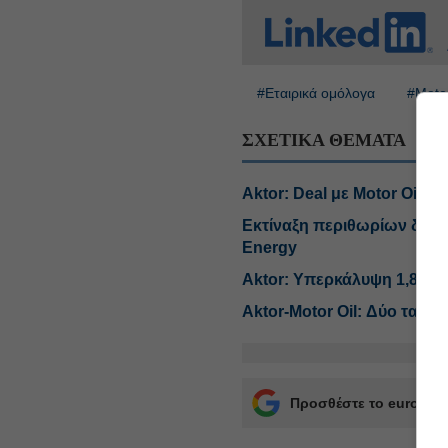
#Εταιρικά ομόλογα
#Motor
ΣΧΕΤΙΚΑ ΘΕΜΑΤΑ
Aktor: Deal με Motor Oil γ
Εκτίναξη περιθωρίων διύλισ
Energy
Aktor: Υπερκάλυψη 1,8 φορ
Αktor-Motor Oil: Δύο ταχύτ
Προσθέστε το euro2day