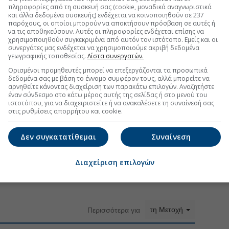
πληροφορίες από τη συσκευή σας (cookie, μοναδικά αναγνωριστικά
και άλλα δεδομένα συσκευής) ενδέχεται να κοινοποιηθούν σε 237
παρόχους, οι οποίοι μπορούν να αποκτήσουν πρόσβαση σε αυτές ή
να τις αποθηκεύσουν. Αυτές οι πληροφορίες ενδέχεται επίσης να
χρησιμοποιηθούν συγκεκριμένα από αυτόν τον ιστότοπο. Εμείς και οι
συνεργάτες μας ενδέχεται να χρησιμοποιούμε ακριβή δεδομένα
γεωγραφικής τοποθεσίας.
Λίστα συνεργατών.
Ορισμένοι προμηθευτές μπορεί να επεξεργάζονται τα προσωπικά
δεδομένα σας με βάση το έννομο συμφέρον τους, αλλά μπορείτε να
αρνηθείτε κάνοντας διαχείριση των παρακάτω επιλογών. Αναζητήστε
έναν σύνδεσμο στο κάτω μέρος αυτής της σελίδας ή στο μενού του
ιστοτόπου, για να διαχειριστείτε ή να ανακαλέσετε τη συναίνεσή σας
στις ρυθμίσεις απορρήτου και cookie.
Δεν συγκατατίθεμαι
Συναίνεση
Διαχείριση επιλογών
τη Μετοχή
Περισσότερα για