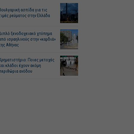
Βουλγαρική ασπίδα για τις
τιμές ρεύματος στην Ελλάδα
Διπλό ξενοδοχειακό χτύπημα
από ισραηλινούς στην «καρδιά»
της Αθήνας
Χρηματιστήριο: Ποιες μετοχές
και κλάδοι έχουν ακόμη
περιθώρια ανόδου