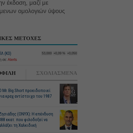
ην έκδοση, μαζί με
άμενων ομολογιών ύψους
ΙΚΕΣ ΜΕΤΟΧΕΣ
Λ (ΚΟ)
53,000
+0,09 %
+0,050
 σε:
Alerts
ΦΙΛΗ
ΣΧΟΛΙΑΣΜΕΝΑ
O Mr. Big Short προειδοποιεί
για κραχ αντίστοιχο του 1987
Ζησιάδης (ONYX): Η επένδυση
388 εκατ. που φιλοδοξεί να
αλλάξει τη Χαλκιδική