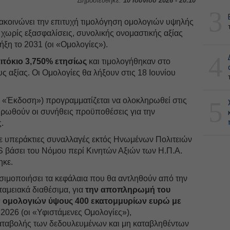
Δημοσιεύθηκε:
10 Ιουνίου 2026 - 20:10
3
ακοινώνει την επιτυχή τιμολόγηση ομολογιών υψηλής
 χωρίς εξασφαλίσεις, συνολικής ονομαστικής αξίας
ξη το 2031 (οι «Ομολογίες»).
4
ιτόκιο 3,750% ετησίως
και τιμολογήθηκαν στο
ς αξίας. Οι Ομολογίες θα λήξουν στις 18 Ιουνίου
 «Έκδοση») προγραμματίζεται να ολοκληρωθεί στις
5
ηρωθούν οι συνήθεις προϋποθέσεις για την
.
σε υπεράκτιες συναλλαγές εκτός Ηνωμένων Πολιτειών
S βάσει του Νόμου περί Κινητών Αξιών των Η.Π.Α.
ηκε.
ησιμοποιήσει τα κεφάλαια που θα αντληθούν από την
ταμειακά διαθέσιμα, για
την αποπληρωμή του
 ομολογιών ύψους 400 εκατομμυρίων ευρώ με
 2026 (οι «Υφιστάμενες Ομολογίες»),
αταβολής των δεδουλευμένων και μη καταβληθέντων