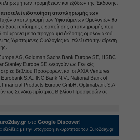
ποπληρωμή των προμηθειών και εξόδων της Έκδοσης.
 αποτελεί ειδοποίηση αποπληρωμής των
Τυχόν αποπληρωμή των Υφιστάμενων Ομολογιών θα
ικά βάσει επίσημης ειδοποίησης αποπληρωμής που
26 σύμφωνα με το πρόγραμμα έκδοσης ομολογιακού
ει τις Υφιστάμενες Ομολογίες και τελεί υπό την αίρεση
ης.
s Europe AG, Goldman Sachs Bank Europe SE, HSBC
ganStanley Europe SE ενεργούν ως Γενικές
ρίστριες Βιβλίου Προσφορών, και οι AXIA Ventures
 Eurobank S.A., ING Bank N.V., National Bank of
a Financial Products Europe GmbH, Optimabank S.A.
γούν ως Συνδιαχειρίστριες Βιβλίου Προσφορών σε
uro2day.gr
στο
Google Discover!
 εξελίξεις με την υπογραφη εγκυρότητας του Euro2day.gr