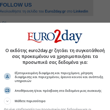
FOLLOW US
Ακολουθήστε τη σελίδα του
Euro2day.gr
στο
Linkedin
 Oil
ια το 75% των Ηλέκτωρ και Thalis
Ο εκδότης euro2day.gr ζητάει τη συγκατάθεσή
ης τον Ιούλιο, ώθηση για Motor Oil - Helleniq
σας προκειμένου να χρησιμοποιήσει τα
προσωπικά σας δεδομένα για:
ές για το ομόλογο των 300 εκατ. ευρώ
Εξατομικευμένη διαφήμιση και περιεχόμενο, μέτρηση
ητες, μία κοινή κυματική λογική
διαφήμισης και περιεχομένου, έρευνα κοινού και ανάπτυξη
υπηρεσιών
Αποθήκευση ή/και πρόσβαση στα δεδομένα μιας συσκευής
.gr στο Discover
Μάθετε περισσότερα
Θα γίνει επεξεργασία των προσωπικών σας δεδομένων και οι