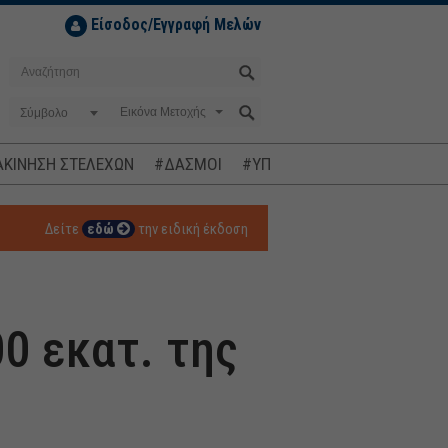
Είσοδος/Εγγραφή Μελών
Σύμβολο
ΚΙΝΗΣΗ ΣΤΕΛΕΧΩΝ
#ΔΑΣΜΟΙ
#ΥΠΟΚΛΟΠΕΣ
#ΠΛΗΘΩΡΙΣΜ
Δείτε
εδώ
την ειδική έκδοση
0 εκατ. της