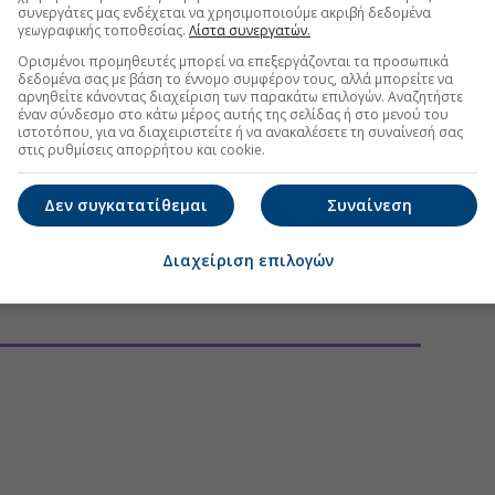
συνεργάτες μας ενδέχεται να χρησιμοποιούμε ακριβή δεδομένα
γεωγραφικής τοποθεσίας.
Λίστα συνεργατών.
τη Μετοχή
Περισσότερα για
ΙΝΩΣΕΙΣ
Ορισμένοι προμηθευτές μπορεί να επεξεργάζονται τα προσωπικά
δεδομένα σας με βάση το έννομο συμφέρον τους, αλλά μπορείτε να
αρνηθείτε κάνοντας διαχείριση των παρακάτω επιλογών. Αναζητήστε
ΙΝΩΣΗ ΧΟΡΗΓΗΣΗΣ ΑΔΕΙΑΣ ΣΥΝΑΛΛΑΓΗΣ ΜΕΤΑΞΥ
έναν σύνδεσμο στο κάτω μέρος αυτής της σελίδας ή στο μενού του
 ν. 4548/2018)
(14:24 07/08/2026)
ιστοτόπου, για να διαχειριστείτε ή να ανακαλέσετε τη συναίνεσή σας
στις ρυθμίσεις απορρήτου και cookie.
urlis ανακοινώνει τη συμφωνία για την πώληση της
ll
(14:15 07/08/2026)
Δεν συγκατατίθεμαι
Συναίνεση
ση Αγοράς Ιδίων Μετοχών
(17:08 03/08/2026)
Διαχείριση επιλογών