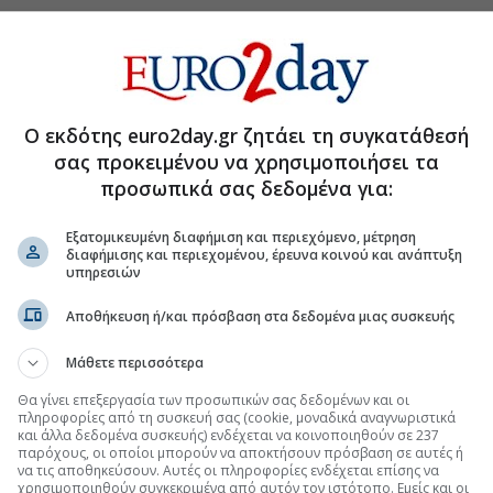
Ο εκδότης euro2day.gr ζητάει τη συγκατάθεσή
σας προκειμένου να χρησιμοποιήσει τα
προσωπικά σας δεδομένα για:
Εξατομικευμένη διαφήμιση και περιεχόμενο, μέτρηση
διαφήμισης και περιεχομένου, έρευνα κοινού και ανάπτυξη
υπηρεσιών
τη Μετοχή
Περισσότερα για
Αποθήκευση ή/και πρόσβαση στα δεδομένα μιας συσκευής
στο Ring Mall στη Βουλγαρία έναντι 49,35 εκατ.
Μάθετε περισσότερα
(14:22 07/08/2026)
Θα γίνει επεξεργασία των προσωπικών σας δεδομένων και οι
χών από τη Fourlis
(13:25 22/07/2026)
πληροφορίες από τη συσκευή σας (cookie, μοναδικά αναγνωριστικά
και άλλα δεδομένα συσκευής) ενδέχεται να κοινοποιηθούν σε 237
παρόχους, οι οποίοι μπορούν να αποκτήσουν πρόσβαση σε αυτές ή
ρού μερίσματος €0,1425/μετοχή
(17:18 12/06/2026)
να τις αποθηκεύσουν. Αυτές οι πληροφορίες ενδέχεται επίσης να
χρησιμοποιηθούν συγκεκριμένα από αυτόν τον ιστότοπο. Εμείς και οι