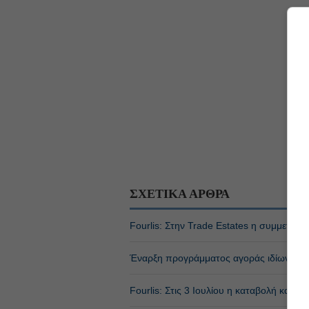
ΣΧΕΤΙΚΑ ΑΡΘΡΑ
Fourlis: Στην Trade Estates η συμμετοχή 
Έναρξη προγράμματος αγοράς ιδίων μετο
Fourlis: Στις 3 Ιουλίου η καταβολή καθα