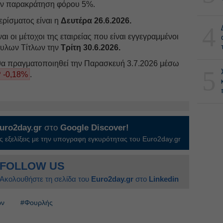
την παρακράτηση φόρου 5%.
ρίσματος είναι η
Δευτέρα 26.6.2026.
4
αι οι μέτοχοι της εταιρείας που είναι εγγεγραμμένοι
Αυλων Τίτλων την
Τρίτη 30.6.2026.
θα πραγματοποιηθεί την Παρασκευή 3.7.2026 μέσω
5
 -0,18%
.
uro2day.gr
στο
Google Discover!
 εξελίξεις με την υπογραφη εγκυρότητας του Euro2day.gr
FOLLOW US
Ακολουθήστε τη σελίδα του
Euro2day.gr
στο
Linkedin
ών
#Φουρλής