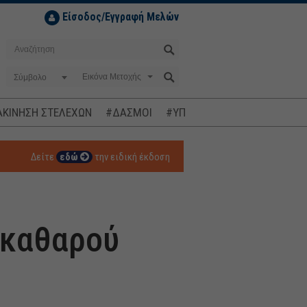
Είσοδος/Εγγραφή Μελών
Σύμβολο
ΚΙΝΗΣΗ ΣΤΕΛΕΧΩΝ
#ΔΑΣΜΟΙ
#ΥΠΟΚΛΟΠΕΣ
#ΠΛΗΘΩΡΙΣΜ
Δείτε
εδώ
την ειδική έκδοση
ή καθαρού