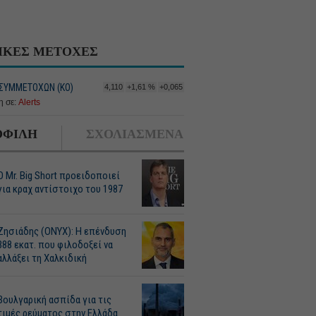
ΙΚΕΣ ΜΕΤΟΧΕΣ
 ΣΥΜΜΕΤΟΧΩΝ (KΟ)
4,110
+1,61 %
+0,065
 σε:
Alerts
ΦΙΛΗ
ΣΧΟΛΙΑΣΜΕΝΑ
O Mr. Big Short προειδοποιεί
για κραχ αντίστοιχο του 1987
Ζησιάδης (ONYX): Η επένδυση
388 εκατ. που φιλοδοξεί να
αλλάξει τη Χαλκιδική
Βουλγαρική ασπίδα για τις
τιμές ρεύματος στην Ελλάδα