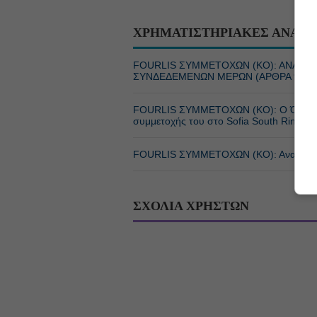
ΧΡΗΜΑΤΙΣΤΗΡΙΑΚΕΣ ΑΝΑΚΟ
FOURLIS ΣΥΜΜΕΤΟΧΩΝ (KΟ): ΑΝΑΚΟ
ΣΥΝΔΕΔΕΜΕΝΩΝ ΜΕΡΩΝ (ΑΡΘΡΑ 99-101
FOURLIS ΣΥΜΜΕΤΟΧΩΝ (KΟ): Ο Όμιλος Fo
συμμετοχής του στο Sofia South Ring Ma
FOURLIS ΣΥΜΜΕΤΟΧΩΝ (KΟ): Ανακοίνω
ΣΧΟΛΙΑ ΧΡΗΣΤΩΝ