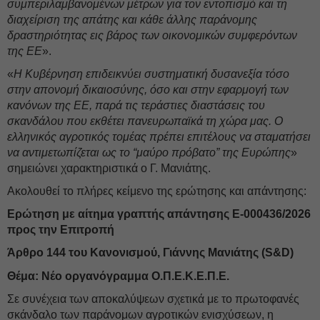
συμπεριλαμβανομένων μέτρων για τον εντοπισμό και τη
διαχείριση της απάτης και κάθε άλλης παράνομης
δραστηριότητας εις βάρος των οικονομικών συμφερόντων
της ΕΕ
».
«
Η Κυβέρνηση επιδεικνύει συστηματική δυσανεξία τόσο
στην απονομή δικαιοσύνης, όσο και στην εφαρμογή των
κανόνων της ΕΕ, παρά τις τεράστιες διαστάσεις του
σκανδάλου που εκθέτει πανευρωπαϊκά τη χώρα μας. Ο
ελληνικός αγροτικός τομέας πρέπει επιτέλους να σταματήσει
να αντιμετωπίζεται ως το “μαύρο πρόβατο” της Ευρώπης
»
σημειώνει χαρακτηριστικά ο Γ. Μανιάτης.
Ακολουθεί το πλήρες κείμενο της ερώτησης και απάντησης:
Ερώτηση με αίτημα γραπτής απάντησης E-000436/2026
προς την Επιτροπή
Άρθρο 144 του Κανονισμού, Γιάννης Μανιάτης (S&D)
Θέμα: Νέο οργανόγραμμα Ο.Π.Ε.Κ.Ε.Π.Ε.
Σε συνέχεια των αποκαλύψεων σχετικά με το πρωτοφανές
σκάνδαλο των παράνομων αγροτικών ενισχύσεων, η