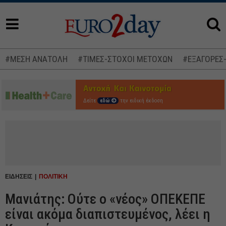
#ΜΕΣΗ ΑΝΑΤΟΛΗ
#ΤΙΜΕΣ-ΣΤΟΧΟΙ ΜΕΤΟΧΩΝ
#ΕΞΑΓΟΡΕΣ
Δείτε
εδώ
την ειδική έκδοση
ΕΙΔΗΣΕΙΣ
ΠΟΛΙΤΙΚΗ
Μανιάτης: Ούτε ο «νέος» ΟΠΕΚΕΠΕ
είναι ακόμα διαπιστευμένος, λέει η