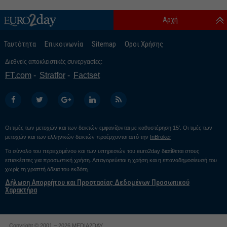
Αρχή
Ταυτότητα
Επικοινωνία
Sitemap
Οροι Χρήσης
Διεθνείς αποκλειστικές συνεργασίες:
FT.com
Stratfor
Factset
Οι τιμές των μετοχών και των δεικτών εμφανίζονται με καθυστέρηση 15’. Οι τιμές των
μετοχών και των ελληνικών δεικτών προέρχονται από την
InBroker
Το σύνολο του περιεχομένου και των υπηρεσιών του euro2day διατίθεται στους
επισκέπτες για προσωπική χρήση. Απαγορεύεται η χρήση και η επαναδημοσίευσή του
χωρίς τη γραπτή άδεια του εκδότη.
Δήλωση Απορρήτου και Προστασίας Δεδομένων Προσωπικού
Χαρακτήρα
Copyright © 2001 – 2026 MEDIA2DAY