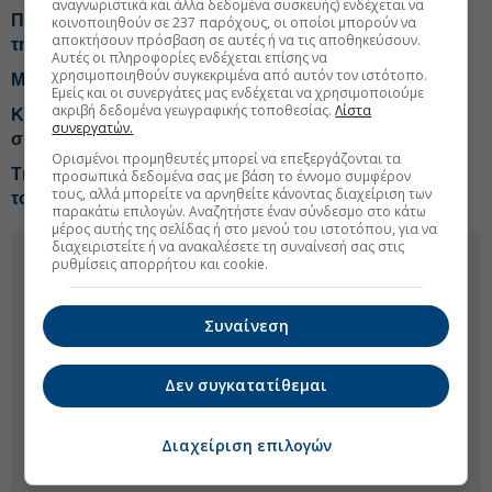
αναγνωριστικά και άλλα δεδομένα συσκευής) ενδέχεται να
Προσδιορίστηκαν οι δίκες των τεσσάρων βουλευτών
κοινοποιηθούν σε 237 παρόχους, οι οποίοι μπορούν να
αποκτήσουν πρόσβαση σε αυτές ή να τις αποθηκεύσουν.
της ΝΔ για την υπόθεση του ΟΠΕΚΕΠΕ
Αυτές οι πληροφορίες ενδέχεται επίσης να
χρησιμοποιηθούν συγκεκριμένα από αυτόν τον ιστότοπο.
Μην πυροβολείτε την (Ευρωπαϊκή) Δικαιοσύνη
Εμείς και οι συνεργάτες μας ενδέχεται να χρησιμοποιούμε
ακριβή δεδομένα γεωγραφικής τοποθεσίας.
Λίστα
Κομισιόν για Θέουτα: Πρέπει να διασφαλίσουμε τη
συνεργατών.
συνεργασία του Μαρόκου
Ορισμένοι προμηθευτές μπορεί να επεξεργάζονται τα
Τι απαντούν οι 4 γαλάζιοι βουλευτές που διώκονται για
προσωπικά δεδομένα σας με βάση το έννομο συμφέρον
τους, αλλά μπορείτε να αρνηθείτε κάνοντας διαχείριση των
τον ΟΠΕΚΕΠΕ
παρακάτω επιλογών. Αναζητήστε έναν σύνδεσμο στο κάτω
μέρος αυτής της σελίδας ή στο μενού του ιστοτόπου, για να
διαχειριστείτε ή να ανακαλέσετε τη συναίνεσή σας στις
ρυθμίσεις απορρήτου και cookie.
Συναίνεση
Δεν συγκατατίθεμαι
Διαχείριση επιλογών