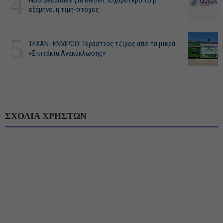
4
NBG Securities για Metlen: Ισχυρότερο το β'
εξάμηνο, η τιμή-στόχος
5
ΤΕΧΑΝ- ENVIPCO: Τεράστιος τζίρος από τα μικρά
«Σπιτάκια Ανακύκλωσης»
ΣΧΟΛΙΑ ΧΡΗΣΤΩΝ