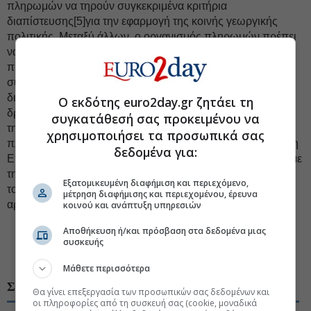
πληρωμών να τηρούν συγκεκριμένα κριτήρια
διαπίστευσης[5]για την εφαρμογή της κοινής γεωργικής
πολιτικής. Μεταξύ άλλων, ο οργανισμός πληρωμών πρέπει
να τηρεί ειδικά πρότυπα για τους ανθρώπινους πόρους και
πρότυπα αξιολόγησης των κινδύνων,
συμπεριλαμβανομένων μέτρων για τον εντοπισμό και τη
διαχείριση της απάτης και κάθε άλλης παράνομης
Ο εκδότης euro2day.gr ζητάει τη
δραστηριότητας εις βάρος των οικονομικών συμφερόντων
συγκατάθεσή σας προκειμένου να
της ΕΕ. Η διαπίστευση του ελληνικού οργανισμού
χρησιμοποιήσει τα προσωπικά σας
πληρωμών βρίσκεται επί του παρόντος υπό αναστολή και η
δεδομένα για:
Επιτροπή εξετάζει ειδικότερα τα ζητήματα που σχετίζονται με
τη συμμόρφωση με τα κριτήρια διαπίστευσης στο πλαίσιο
Εξατομικευμένη διαφήμιση και περιεχόμενο,
του εν εξελίξει σχεδίου δράσης που υπέβαλαν οι ελληνικές
μέτρηση διαφήμισης και περιεχομένου, έρευνα
αρχές.
κοινού και ανάπτυξη υπηρεσιών
Αποθήκευση ή/και πρόσβαση στα δεδομένα μιας
συσκευής
#Κομισιόν
#κρατικές αποζημιώσεις, ΕΛΓΑ, ΟΠΕΚΕΠΕ
Μάθετε περισσότερα
ΣΧΕΤΙΚΑ ΘΕΜΑΤΑ
Θα γίνει επεξεργασία των προσωπικών σας δεδομένων και
οι πληροφορίες από τη συσκευή σας (cookie, μοναδικά