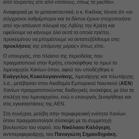
από τουρίστες είτε από ντόπιους, όπως τα yachts
».
Αναφορικά με το μεταναστευτικό, ο κ. Κικίλιας τόνισε ότι «
οι
σύγχρονοι λαθρέμποροι και τα δίκτυα έχουν στοχοποιήσει
από την απέναντι πλευρά της Λιβύης την Κρήτη και
οφείλουμε να κάνουμε όλα αυτά τα οποία πρέπει,
προκειμένου να μπορέσουμε να ανταπεξέλθουμε στις
προκλήσεις
της επόμενης μέρας
» όπως είπε.
Ο υπουργός, στο πλαίσιο της περιοδείας που
πραγματοποιεί στην Κρήτη, επισκέφθηκε το πρωί το
λιμεναρχείο Χανίων όπου, αφού τον υποδέχθηκε ο
Ευάγγελος Κοκολογιαννάκης
, λιμενάρχης και πλωτάρχης
λ.σ., μετέβησαν στην Ακαδημία Εμπορικού Ναυτικού (
ΑΕΝ
)
Χανίων πραγματοποιώντας διαδοχικές συσκέψεις με όλα τα
στελέχη του λιμεναρχείου, ενώ ο υπουργός ξεναγήθηκε και
στις εγκαταστάσεις της ΑΕΝ.
Στη συνέχεια, μετέβη στην περιφερειακή ενότητα Χανίων
όπου πραγματοποίησε σύσκεψη με τη συμμετοχή
βουλευτών του νομού, του
Νικόλαου Καλόγερη
,
αντιπεριφερειάρχη, του
Παναγιώτη Σημανδηράκη
,