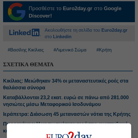
Προσθέστε το
Euro2day.gr
στο
Google
Discover!
Ακολουθήστε τη σελίδα του
Euro2day.gr
στο
Linkedin
#Βασίλης Κικίλιας
#Λιμενικό Σώμα
#Κρήτη
ΣΧΕΤΙΚΑ ΘΕΜΑΤΑ
Κικίλιας: Μειώθηκαν 34% οι μεταναστευτικές ροές στα
θαλάσσια σύνορα
Καταβάλλονται 23,2 εκατ. ευρώ σε πάνω από 281.000
νησιώτες μέσω Μεταφορικού Ισοδυνάμου
Ιεράπετρα: Διάσωση 45 μεταναστών νότια της Κρήτης
Πιερρακάκης: Η νησιωτικότητα τεράστιο αναπτυξιακό
κεφάλαιο για τη χώρα