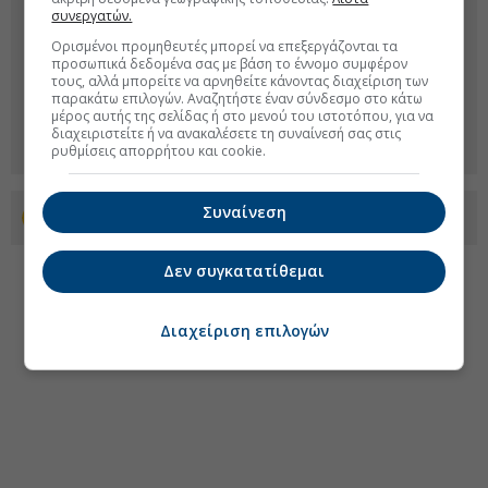
συνεργατών.
Ορισμένοι προμηθευτές μπορεί να επεξεργάζονται τα
προσωπικά δεδομένα σας με βάση το έννομο συμφέρον
τους, αλλά μπορείτε να αρνηθείτε κάνοντας διαχείριση των
παρακάτω επιλογών. Αναζητήστε έναν σύνδεσμο στο κάτω
μέρος αυτής της σελίδας ή στο μενού του ιστοτόπου, για να
διαχειριστείτε ή να ανακαλέσετε τη συναίνεσή σας στις
ρυθμίσεις απορρήτου και cookie.
Συναίνεση
Προσθέστε το euro2day.gr στο Discover
Δεν συγκατατίθεμαι
Διαχείριση επιλογών