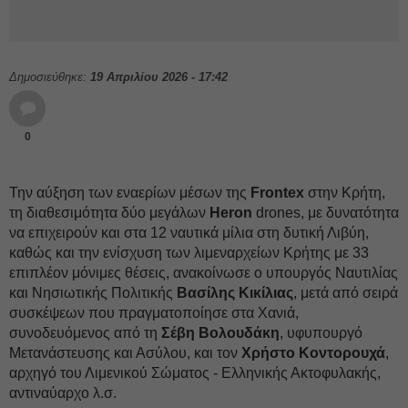
Δημοσιεύθηκε:
19 Απριλίου 2026 - 17:42
0
Την αύξηση των εναερίων μέσων της
Frontex
στην Κρήτη,
τη διαθεσιμότητα δύο μεγάλων
Heron
drones, με δυνατότητα
να επιχειρούν και στα 12 ναυτικά μίλια στη δυτική Λιβύη,
καθώς και την ενίσχυση των λιμεναρχείων Κρήτης με 33
επιπλέον μόνιμες θέσεις, ανακοίνωσε ο υπουργός Ναυτιλίας
και Νησιωτικής Πολιτικής
Βασίλης Κικίλιας
, μετά από σειρά
συσκέψεων που πραγματοποίησε στα Χανιά,
συνοδευόμενος από τη
Σέβη Βολουδάκη
, υφυπουργό
Μετανάστευσης και Ασύλου, και τον
Χρήστο Κοντορουχά
,
αρχηγό του Λιμενικού Σώματος - Ελληνικής Ακτοφυλακής,
αντιναύαρχο λ.σ.