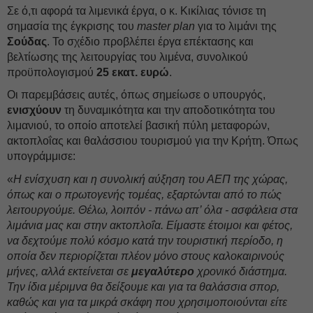
Σε ό,τι αφορά τα λιμενικά έργα, ο κ. Κικίλιας τόνισε τη
σημασία της έγκρισης του
master plan
για το λιμάνι της
Σούδας
. Το σχέδιο προβλέπει έργα επέκτασης και
βελτίωσης της λειτουργίας του λιμένα, συνολικού
προϋπολογισμού
25 εκατ. ευρώ
.
Οι παρεμβάσεις αυτές, όπως σημείωσε ο υπουργός,
ενισχύουν
τη δυναμικότητα και την αποδοτικότητα του
λιμανιού, το οποίο αποτελεί βασική πύλη μεταφορών,
ακτοπλοΐας και θαλάσσιου τουρισμού για την Κρήτη. Όπως
υπογράμμισε:
«
Η ενίσχυση και η συνολική αύξηση του ΑΕΠ της χώρας,
όπως και ο πρωτογενής τομέας, εξαρτώνται από το πώς
λειτουργούμε. Θέλω, λοιπόν - πάνω απ’ όλα - ασφάλεια στα
λιμάνια μας και στην ακτοπλοΐα. Είμαστε έτοιμοι και φέτος,
να δεχτούμε πολύ κόσμο κατά την τουριστική περίοδο, η
οποία δεν περιορίζεται πλέον μόνο στους καλοκαιρινούς
μήνες, αλλά εκτείνεται σε
μεγαλύτερο
χρονικό διάστημα.
Την ίδια μέριμνα θα δείξουμε και για τα θαλάσσια σπορ,
καθώς και για τα μικρά σκάφη που χρησιμοποιούνται είτε