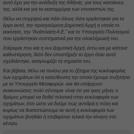
αυτό έχει για την ανάδειξη της Αθήνας, για τους κατοίκους
της, αλλά και για τα εκατομμύρια των επισκεπτών της.
Θέλω να συγχαρώ και πάλι όλους όσοι εργάστηκαν για το
έργο αυτό, την προηγούμενη Δημοτική Αρχή η οποία το
εκκίνησε, την “Ανάπλαση Α.Ε.” και το Υπουργείο Πολιτισμού
που εργάστηκαν συστηματικά για την ολοκλήρωσή του.
Χαίρομαι που και η νυν Δημοτική Αρχή, έστω και με κάποια
καθυστέρηση, διότι δεν υποστήριξε το έργο όταν αυτό
σχεδιάστηκε, αναγνωρίζει τη σημασία του.
Και βέβαια, θέλω να τονίσω για το ζήτημα της κυκλοφορίας
των οχημάτων ότι η κατεύθυνση την οποία έχουμε συζητήσει
με το Υπουργείο Μεταφορών -και θα υπάρχουν
ανακοινώσεις πολύ σύντομα- είναι ότι για τρεις μήνες ο
δρόμος μπορεί να δοθεί πιλοτικά στην κυκλοφορία των
οχημάτων, έτσι ώστε να δούμε πώς αντιδρά η πόλη και
κυρίως να διαπιστώσουμε αν αυτή η κυκλοφορία των
οχημάτων βοηθάει ή επιβαρύνει τελικά την κίνηση στο
κέντρο.