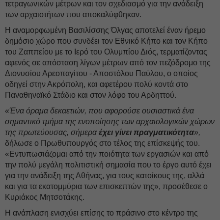
τετραγωνικών μέτρων και τον σχεδιασμό για την ανάδειξη
των αρχαιοτήτων που αποκαλύφθηκαν.
Η αναμορφωμένη Βασιλίσσης Όλγας αποτελεί έναν ήρεμο
δημόσιο χώρο που συνδέει τον Εθνικό Κήπο και τον Κήπο
του Ζαππείου με το Ιερό του Ολυμπίου Διός, τερματίζοντας
αφενός σε απόσταση λίγων μέτρων από τον πεζόδρομο της
Διονυσίου Αρεοπαγίτου - Αποστόλου Παύλου, ο οποίος
οδηγεί στην Ακρόπολη, και αφετέρου πολύ κοντά στο
Παναθηναϊκό Στάδιο και στον λόφο του Αρδηττού.
«Ένα όραμα δεκαετιών, που αφορούσε ουσιαστικά ένα
σημαντικό τμήμα της ενοποίησης των αρχαιολογικών χώρων
της πρωτεύουσας, σήμερα
έχει γίνει πραγματικότητα
»,
δήλωσε ο Πρωθυπουργός στο τέλος της επίσκεψής του.
«Εντυπωσιάζομαι από την ποιότητα των εργασιών και από
την πολύ μεγάλη πολιτιστική σημασία που το έργο αυτό έχει
για την ανάδειξη της Αθήνας, για τους κατοίκους της, αλλά
και για τα εκατομμύρια των επισκεπτών της», προσέθεσε ο
Κυριάκος Μητσοτάκης.
Η ανάπλαση ενισχύει επίσης το πράσινο στο κέντρο της