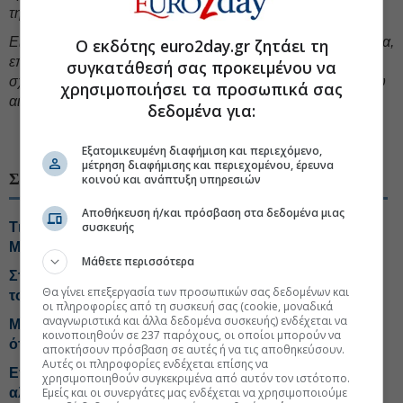
της λέξης.
Είναι πολύ σημαντικό που σήμερα, με τη δική σας παρουσία,
Ο εκδότης euro2day.gr ζητάει τη
επιβεβαιώνεται και επισφραγίζεται αυτό το οποίο ήταν στο
συγκατάθεσή σας προκειμένου να
σχεδιασμό της πόλης από τις τελευταίες δεκαετίες του 19ου
χρησιμοποιήσει τα προσωπικά σας
αιώνα και σας ευχαριστούμε πολύ».
δεδομένα για:
#Δημόσια έργα
#Κυριάκος Μητσοτάκης
Εξατομικευμένη διαφήμιση και περιεχόμενο,
μέτρηση διαφήμισης και περιεχομένου, έρευνα
ΣΧΕΤΙΚΑ ΘΕΜΑΤΑ
κοινού και ανάπτυξη υπηρεσιών
Αποθήκευση ή/και πρόσβαση στα δεδομένα μιας
Τι «κρατά» η βιομηχανία από τη συνάντηση με
συσκευής
Μητσοτάκη
Μάθετε περισσότερα
Στην παρουσίαση της νέας εφαρμογής MYAGRO για
Θα γίνει επεξεργασία των προσωπικών σας δεδομένων και
τους αγρότες ο Κυριάκος Μητσοτάκης
οι πληροφορίες από τη συσκευή σας (cookie, μοναδικά
αναγνωριστικά και άλλα δεδομένα συσκευής) ενδέχεται να
Μητσοτάκης από Γρεβενά: Με τον Ε65 επιδεικνύουμε
κοινοποιηθούν σε 237 παρόχους, οι οποίοι μπορούν να
ότι η Ελλάδα αλλάζει καθημερινά
αποκτήσουν πρόσβαση σε αυτές ή να τις αποθηκεύσουν.
Αυτές οι πληροφορίες ενδέχεται επίσης να
Επικοινωνία Μητσοτάκη με τον Πρόεδρο της Αιγύπτου
χρησιμοποιηθούν συγκεκριμένα από αυτόν τον ιστότοπο.
αλ Σίσι
Εμείς και οι συνεργάτες μας ενδέχεται να χρησιμοποιούμε