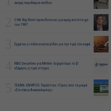
1
ακόμη περιθώρια ανόδου
2
O Mr. Big Short προειδοποιεί για κραχ αντίστοιχο
του 1987
3
Ερχεται η «τέλεια καταιγίδα» για την τιμή του καφέ
4
NBG Securities για Metlen: Ισχυρότερο το β'
εξάμηνο, η τιμή-στόχος
5
ΤΕΧΑΝ- ENVIPCO: Τεράστιος τζίρος από τα μικρά
«Σπιτάκια Ανακύκλωσης»