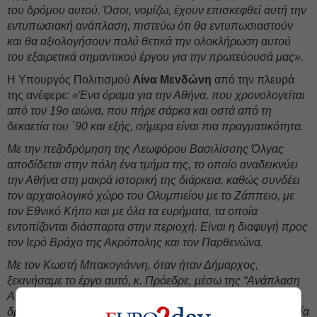
του δρόμου αυτού. Όσοι, νομίζω, έχουν επισκεφθεί αυτή την
εντυπωσιακή ανάπλαση, πιστεύω ότι θα εντυπωσιαστούν
και θα αξιολογήσουν πολύ θετικά την ολοκλήρωση αυτού
του εξαιρετικά σημαντικού έργου για την πρωτεύουσά μας».
Η Υπουργός Πολιτισμού
Λίνα Μενδώνη
από την πλευρά
της ανέφερε:
«Ένα όραμα για την Αθήνα, που χρονολογείται
από τον 19ο αιώνα, που πήρε σάρκα και οστά από τη
δεκαετία του ΄90 και εξής, σήμερα είναι πια πραγματικότητα.
Με την πεζοδρόμηση της Λεωφόρου Βασιλίσσης Όλγας
αποδίδεται στην πόλη ένα τμήμα της, το οποίο αναδεικνύει
την Αθήνα στη μακρά ιστορική της διάρκεια, καθώς συνδέει
τον αρχαιολογικό χώρο του Ολυμπιείου με το Ζάππειο, με
τον Εθνικό Κήπο και με όλα τα ευρήματα, τα οποία
εντοπίζονται διάσπαρτα στην περιοχή. Είναι η διαφυγή προς
τον Ιερό Βράχο της Ακρόπολης και τον Παρθενώνα.
Με τον Κωστή Μπακογιάννη, όταν ήταν Δήμαρχος,
ξεκινήσαμε το έργο αυτό, κ. Πρόεδρε, μέσω της “Ανάπλαση
Α.Ε.”, προκειμένου να αποδοθεί στον Αθηναίο πολίτη ένας
δρόμος περιπάτου και αναψυχής, και με την αρχαία σημασία