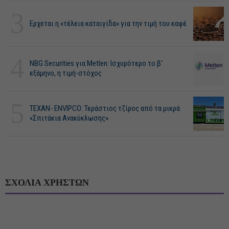
3
Ερχεται η «τέλεια καταιγίδα» για την τιμή του καφέ
4
NBG Securities για Metlen: Ισχυρότερο το β'
εξάμηνο, η τιμή-στόχος
5
ΤΕΧΑΝ- ENVIPCO: Τεράστιος τζίρος από τα μικρά
«Σπιτάκια Ανακύκλωσης»
ΣΧΟΛΙΑ ΧΡΗΣΤΩΝ