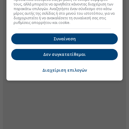
τους, αλλά μπορείτε να αρνηθείτε κάνοντας διαχείριση των
παρακάτω επιλογών. Αναζητήστε έναν σύνδεσμο στο κάτω
μέρος αυτής της σελίδας ή στο μενού του ιστοτόπου, για να
διαχειριστείτε ή να ανακαλέσετε τη συναίνεσή σας στις
ρυθμίσεις απορρήτου και cookie.
Συναίνεση
Δεν συγκατατίθεμαι
Διαχείριση επιλογών