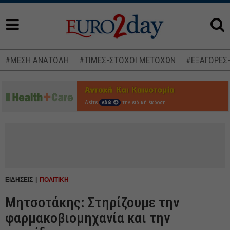
#ΜΕΣΗ ΑΝΑΤΟΛΗ
#ΤΙΜΕΣ-ΣΤΟΧΟΙ ΜΕΤΟΧΩΝ
#ΕΞΑΓΟΡΕΣ
Δείτε
εδώ
την ειδική έκδοση
ΕΙΔΗΣΕΙΣ
ΠΟΛΙΤΙΚΗ
Μητσοτάκης: Στηρίζουμε την
φαρμακοβιομηχανία και την