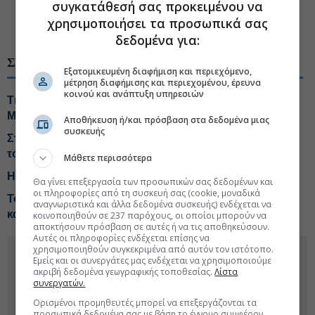
#Κυριάκος Μητσοτάκης
συγκατάθεσή σας προκειμένου να
#Βιομηχανία φαρμάκων
χρησιμοποιήσει τα προσωπικά σας
#Εκπαίδευση
δεδομένα για:
ΣΧΕΤΙΚΑ ΘΕΜΑΤΑ
Εξατομικευμένη διαφήμιση και περιεχόμενο,
μέτρηση διαφήμισης και περιεχομένου, έρευνα
κοινού και ανάπτυξη υπηρεσιών
Τι «κρατά» η βιομηχανία από τη συνάντηση με
Μητσοτάκη
Αποθήκευση ή/και πρόσβαση στα δεδομένα μιας
συσκευής
Στην παρουσίαση της νέας εφαρμογής MYAGRO για
τους αγρότες ο Κυριάκος Μητσοτάκης
Μάθετε περισσότερα
Η Pfizer ανεβάζει τον πήχη για τις πωλήσεις του 2026
Θα γίνει επεξεργασία των προσωπικών σας δεδομένων και
οι πληροφορίες από τη συσκευή σας (cookie, μοναδικά
Το Κέμπριτζ επανεξετάζει τις διαδικασίες πρόσληψης
αναγνωριστικά και άλλα δεδομένα συσκευής) ενδέχεται να
καθηγητών
κοινοποιηθούν σε 237 παρόχους, οι οποίοι μπορούν να
αποκτήσουν πρόσβαση σε αυτές ή να τις αποθηκεύσουν.
Αυτές οι πληροφορίες ενδέχεται επίσης να
χρησιμοποιηθούν συγκεκριμένα από αυτόν τον ιστότοπο.
Εμείς και οι συνεργάτες μας ενδέχεται να χρησιμοποιούμε
ακριβή δεδομένα γεωγραφικής τοποθεσίας.
Λίστα
συνεργατών.
Ορισμένοι προμηθευτές μπορεί να επεξεργάζονται τα
προσωπικά δεδομένα σας με βάση το έννομο συμφέρον