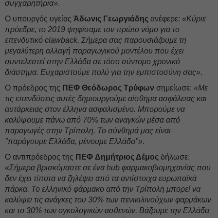
συγχαρητήρια»
.
Ο υπουργός υγείας
Άδωνις Γεωργιάδης
ανέφερε:
«Κύριε
πρόεδρε, το 2019 ψηφίσαμε τον πρώτο νόμο για το
επενδυτικό clawback. Σήμερα σας παρουσιάζουμε τη
μεγαλύτερη αλλαγή παραγωγικού μοντέλου που έχει
συντελεστεί στην Ελλάδα σε τόσο σύντομο χρονικό
διάστημα. Ευχαριστούμε πολύ για την εμπιστοσύνη σας»
.
Ο πρόεδρος της
ΠΕΦ
Θεόδωρος Τρύφων
σημείωσε:
«Με
τις επενδύσεις αυτές δημιουργούμε αίσθημα ασφάλειας και
αυτάρκειας στον έλληνα ασφαλισμένο. Μπορούμε να
καλύψουμε πάνω από 70% των αναγκών μέσα από
παραγωγές στην Τρίπολη. Το σύνθημά μας είναι
"παράγουμε Ελλάδα, μένουμε Ελλάδα"»
.
Ο αντιπρόεδρος της
ΠΕΦ
Δημήτριος Δέμος
δήλωσε:
«Σήμερα βρισκόμαστε σε ένα hub φαρμακοβιομηχανίας που
δεν έχει τίποτα να ζηλέψει από τα αντίστοιχα ευρωπαϊκά
πάρκα. Το ελληνικό φάρμακο από την Τρίπολη μπορεί να
καλύψει τις ανάγκες του 30% των πενικιλινούχων φαρμάκων
και το 30% των ογκολογικών ασθενών. Βάζουμε την Ελλάδα