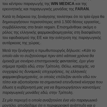
του κέντρου παραγωγής της
WIN MEDICA
και της
ερευνητικής και παραγωγικής μονάδας της
FARAN
.
Κατά τη διάρκεια της ξενάγησης τονίστηκε ότι τα τρία έργα θα
δημιουργήσουν περισσότερες από 1.500 θέσεις εργασίας,
συμβάλλοντας στο brain regain. Επισημάνθηκε ακόμη ο
ρόλος της ελληνικής φαρμακοβιομηχανίας στη διασφάλιση
του εφοδιασμού της ΕΕ και την ενίσχυση της παραγωγικής
αυτάρκειας της χώρας.
Μετά την ξενάγηση ο πρωθυπουργός δήλωσε:
«Κάτι το
οποίο εάν το συζητούσαμε πριν από κάποια χρόνια θα
έμοιαζε με σενάριο επιστημονικής φαντασίας, έχει γίνει
σήμερα πράξη εδώ, στην Τρίπολη. Θέλω, καταρχάς, να
συγχαρώ τις δυναμικές επιχειρήσεις, τις ελληνικές
φαρμακοβιομηχανίες, οι οποίες επέλεξαν αυτόν εδώ τον
τόπο και αξιοποίησαν τα σημαντικά επενδυτικά κίνητρα που
έδωσε η κυβέρνησή μας για να δημιουργήσουν καινοτόμες
παραγωγικές μονάδες εδώ, στην Τρίπολη.
Σε μία περιοχή η οποία αναζητούσε ένα νέο παραγωγικό
μοντέλο, αποδείξαμε ότι η περιφερειακή ανάπτυξη και ο