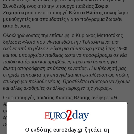
Συνοδευόμενος από την υπουργό παιδείας
Σοφία
Ζαχαράκη
και τον υφυπουργό
Κώστα Βλάση
, συνομίλησε
με καθηγητές και σπουδαστές για το πρόγραμμα δωρεάν
εκπαίδευσης.
Ολοκληρώνοντας την επίσκεψη, ο Κυριάκος Μητσοτάκης
δήλωσε:
«Αυτό που γίνεται εδώ στην Τρίπολη είναι μια
εικόνα από το μέλλον. Είναι μια σύμπραξη μεταξύ της ΠΕΦ
και του υπουργείου παιδείας ώστε να προσφέρουμε σε νέα
παιδιά κατάρτιση και αμειβόμενη πρακτική άσκηση για
άμεση απορρόφηση σε θέσεις εργασίας. Η κυβέρνησή μας
στηρίζει έμπρακτα την επαγγελματική εκπαίδευση ως πρώτη
επιλογή για πολλούς νέους. Προσβλέπω σύντομα να έχουμε
και άλλες ακαδημίες σε άλλες περιοχές της χώρας»
.
Ο υφυπουργός παιδείας Κώστας Βλάσης ανέφερε:
«Η
Ακαδημία Φαρμάκου δείχνει πραγματικά πως μπορούμε να
συνδέσουμε την επαγγελματική εκπαίδευση με την αγορά
εργασίας. Κύριε πρόεδρε, σας ευχαριστούμε για την
παρουσία σας»
.
Ο εκδότης euro2day.gr ζητάει τη