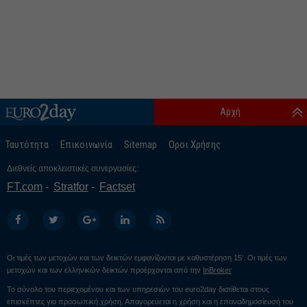
Αρχή
Ταυτότητα
Επικοινωνία
Sitemap
Οροι Χρήσης
Διεθνείς αποκλειστικές συνεργασίες:
FT.com
Stratfor
Factset
Οι τιμές των μετοχών και των δεικτών εμφανίζονται με καθυστέρηση 15’. Οι τιμές των
μετοχών και των ελληνικών δεικτών προέρχονται από την
InBroker
Το σύνολο του περιεχομένου και των υπηρεσιών του euro2day διατίθεται στους
επισκέπτες για προσωπική χρήση. Απαγορεύεται η χρήση και η επαναδημοσίευσή του