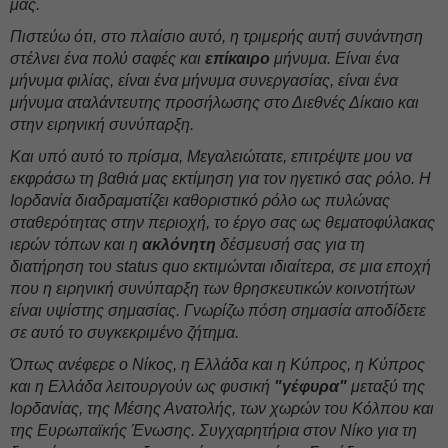
μας.
Πιστεύω ότι, στο πλαίσιο αυτό, η τριμερής αυτή συνάντηση
στέλνει ένα πολύ σαφές και
επίκαιρο
μήνυμα. Είναι ένα
μήνυμα φιλίας, είναι ένα μήνυμα συνεργασίας, είναι ένα
μήνυμα αταλάντευτης προσήλωσης στο Διεθνές Δίκαιο και
στην ειρηνική συνύπαρξη.
Και υπό αυτό το πρίσμα, Μεγαλειώτατε, επιτρέψτε μου να
εκφράσω τη βαθιά μας εκτίμηση για τον ηγετικό σας ρόλο. Η
Ιορδανία διαδραματίζει καθοριστικό ρόλο ως πυλώνας
σταθερότητας στην περιοχή, το έργο σας ως θεματοφύλακας
ιερών τόπων και η
ακλόνητη
δέσμευσή σας για τη
διατήρηση του status quo εκτιμώνται ιδιαίτερα, σε μια εποχή
που η ειρηνική συνύπαρξη των θρησκευτικών κοινοτήτων
είναι υψίστης σημασίας. Γνωρίζω πόση σημασία αποδίδετε
σε αυτό το συγκεκριμένο ζήτημα.
Όπως ανέφερε ο Νίκος, η Ελλάδα και η Κύπρος, η Κύπρος
και η Ελλάδα λειτουργούν ως φυσική
"γέφυρα"
μεταξύ της
Ιορδανίας, της Μέσης Ανατολής, των χωρών του Κόλπου και
της Ευρωπαϊκής Ένωσης. Συγχαρητήρια στον Νίκο για τη