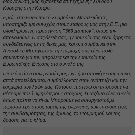
διοργάνωση μιας εξαιρετικά επιτυχημένης Συνόδου
Κορυφής στην Κύπρο.
Εμείς, στο Ευρωπαϊκό Συμβούλιο, Μεγαλειώτατε,
υποστηρίζουμε συνεχώς στους εταίρους μας στην Ε.Ε. μια
ολοκληρωμένη προσέγγιση
"360 μοιρών",
όπως την
αποκαλούμε. Η ασφάλειά σας, η ευημερία σας είναι άρρηκτα
συνδεδεμένες με τις δικές μας, και ό,τι συμβαίνει στην
Ανατολική Μεσόγειο και την περιοχή σας είναι πολύ
σημαντικό για την ασφάλεια και την ευημερία της
Ευρωπαϊκής Ένωσης στο σύνολό της.
Πιστεύω ότι η συνεργασία μας έχει ήδη αποφέρει σημαντικά,
απτά αποτελέσματα, συμβάλλοντας στην ανάπτυξη και την
ευημερία των λαών μας. Ωστόσο, πιστεύω ότι μπορούμε να
θέσουμε πολύ υψηλότερους στόχους. Η ατζέντα είναι ευρεία,
όπως πρέπει να είναι. Μπορούμε να συνεργαστούμε
περισσότερο στους τομείς της ενέργειας, των επενδύσεων,
της συνδεσιμότητας, της άμυνας, του τουρισμού και της
δράσης για το κλίμα.