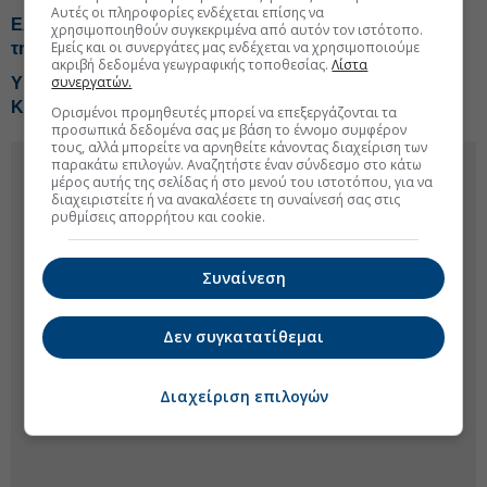
Αυτές οι πληροφορίες ενδέχεται επίσης να
Ελλάδα-Κύπρος-Ιορδανία: Κοινό σχέδιο δράσης για
χρησιμοποιηθούν συγκεκριμένα από αυτόν τον ιστότοπο.
Εμείς και οι συνεργάτες μας ενδέχεται να χρησιμοποιούμε
την άμυνα το 2026
ακριβή δεδομένα γεωγραφικής τοποθεσίας.
Λίστα
συνεργατών.
ΥΠΕΞ: Χαιρετίζουμε την ανακοίνωση Γκουτέρες για το
Κυπριακό
Ορισμένοι προμηθευτές μπορεί να επεξεργάζονται τα
προσωπικά δεδομένα σας με βάση το έννομο συμφέρον
τους, αλλά μπορείτε να αρνηθείτε κάνοντας διαχείριση των
παρακάτω επιλογών. Αναζητήστε έναν σύνδεσμο στο κάτω
μέρος αυτής της σελίδας ή στο μενού του ιστοτόπου, για να
διαχειριστείτε ή να ανακαλέσετε τη συναίνεσή σας στις
ρυθμίσεις απορρήτου και cookie.
Συναίνεση
Δεν συγκατατίθεμαι
Διαχείριση επιλογών