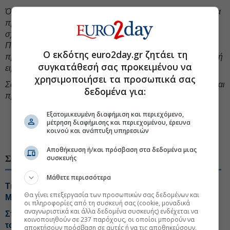
Όσον αφορά τη Γάζα, πιστεύω ότι είναι καίριας σημασίας να
προχωρήσουμε στην επόμενη φάση του ειρηνευτικού
σχεδίου. Να υποστηρίξουμε τη μεταρρύθμιση της
Παλαιστινιακής Αρχής και να παραμείνουμε σταθερά
Ο εκδότης euro2day.gr ζητάει τη
προσηλωμένοι στον μοναδικό βιώσιμο δρόμο για μια διαρκή
συγκατάθεσή σας προκειμένου να
ειρήνη, που είναι η λύση των δύο κρατών.
χρησιμοποιήσει τα προσωπικά σας
Σας ευχαριστώ πολύ, Μεγαλειώτατε, για τη φιλοξενία σας, και
δεδομένα για:
προσβλέπω σε μία εποικοδομητική ανταλλαγή απόψεων».
Εξατομικευμένη διαφήμιση και περιεχόμενο,
#Κυριάκος Μητσοτάκης
#Εξωτερική πολιτική
μέτρηση διαφήμισης και περιεχομένου, έρευνα
κοινού και ανάπτυξη υπηρεσιών
#Κύπρος πολιτική
Αποθήκευση ή/και πρόσβαση στα δεδομένα μιας
ΣΧΕΤΙΚΑ ΘΕΜΑΤΑ
συσκευής
Μάθετε περισσότερα
Τι «κρατά» η βιομηχανία από τη συνάντηση με
Θα γίνει επεξεργασία των προσωπικών σας δεδομένων και
Μητσοτάκη
οι πληροφορίες από τη συσκευή σας (cookie, μοναδικά
αναγνωριστικά και άλλα δεδομένα συσκευής) ενδέχεται να
Στην παρουσίαση της νέας εφαρμογής MYAGRO για
κοινοποιηθούν σε 237 παρόχους, οι οποίοι μπορούν να
τους αγρότες ο Κυριάκος Μητσοτάκης
αποκτήσουν πρόσβαση σε αυτές ή να τις αποθηκεύσουν.