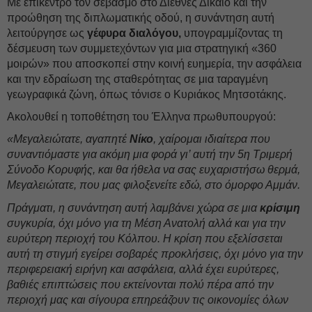
Με επίκεντρο τον σεβασμό στο Διεθνές Δίκαιο και την
προώθηση της διπλωματικής οδού, η συνάντηση αυτή
λειτούργησε ως
γέφυρα διαλόγου,
υπογραμμίζοντας τη
δέσμευση των συμμετεχόντων για μια στρατηγική «360
μοιρών» που αποσκοπεί στην κοινή ευημερία, την ασφάλεια
και την εδραίωση της σταθερότητας σε μια ταραγμένη
γεωγραφικά ζώνη, όπως τόνισε ο Κυριάκος Μητσοτάκης.
Ακολουθεί η τοποθέτηση του Έλληνα πρωθυπουργού:
«Μεγαλειώτατε, αγαπητέ
Νίκο
, χαίρομαι ιδιαίτερα που
συναντιόμαστε για ακόμη μια φορά γι’ αυτή την 5η Τριμερή
Σύνοδο Κορυφής, και θα ήθελα να σας ευχαριστήσω θερμά,
Μεγαλειώτατε, που μας φιλοξενείτε εδώ, στο όμορφο Αμμάν.
Πράγματι, η συνάντηση αυτή λαμβάνει χώρα σε μια
κρίσιμη
συγκυρία, όχι μόνο για τη Μέση Ανατολή αλλά και για την
ευρύτερη περιοχή του Κόλπου. Η κρίση που εξελίσσεται
αυτή τη στιγμή εγείρει σοβαρές προκλήσεις, όχι μόνο για την
περιφερειακή ειρήνη και ασφάλεια, αλλά έχει ευρύτερες,
βαθιές επιπτώσεις που εκτείνονται πολύ πέρα από την
περιοχή μας και σίγουρα επηρεάζουν τις οικονομίες όλων