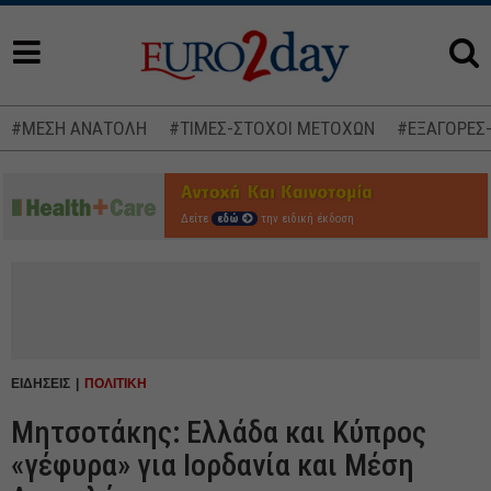
#ΜΕΣΗ ΑΝΑΤΟΛΗ
#ΤΙΜΕΣ-ΣΤΟΧΟΙ ΜΕΤΟΧΩΝ
#ΕΞΑΓΟΡΕΣ
Δείτε
εδώ
την ειδική έκδοση
ΕΙΔΗΣΕΙΣ
ΠΟΛΙΤΙΚΗ
Μητσοτάκης: Ελλάδα και Κύπρος
«γέφυρα» για Ιορδανία και Μέση