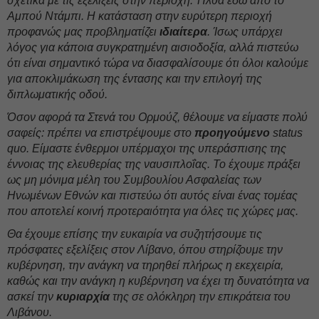
σχετικά με τις εξελίξεις στην περιοχή. Ήλθα εδώ από το
Αμπού Ντάμπι. Η κατάσταση στην ευρύτερη περιοχή
προφανώς μας προβληματίζει
ιδιαίτερα
. Ίσως υπάρχει
λόγος για κάποια συγκρατημένη αισιοδοξία, αλλά πιστεύω
ότι είναι σημαντικό τώρα να διασφαλίσουμε ότι όλοι καλούμε
για αποκλιμάκωση της έντασης και την επιλογή της
διπλωματικής οδού.
Όσον αφορά τα Στενά του Ορμούζ, θέλουμε να είμαστε πολύ
σαφείς: πρέπει να επιστρέψουμε στο
προηγούμενο
status
quo. Είμαστε ένθερμοι υπέρμαχοι της υπεράσπισης της
έννοιας της ελευθερίας της ναυσιπλοΐας. Το έχουμε πράξει
ως μη μόνιμα μέλη του Συμβουλίου Ασφαλείας των
Ηνωμένων Εθνών και πιστεύω ότι αυτός είναι ένας τομέας
που αποτελεί κοινή προτεραιότητα για όλες τις χώρες μας.
Θα έχουμε επίσης την ευκαιρία να συζητήσουμε τις
πρόσφατες εξελίξεις στον Λίβανο, όπου στηρίζουμε την
κυβέρνηση, την ανάγκη να τηρηθεί πλήρως η εκεχειρία,
καθώς και την ανάγκη η κυβέρνηση να έχει τη δυνατότητα να
ασκεί την
κυριαρχία
της σε ολόκληρη την επικράτεια του
Λιβάνου.