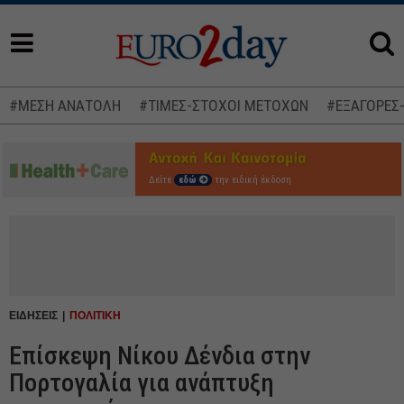
#ΜΕΣΗ ΑΝΑΤΟΛΗ
#ΤΙΜΕΣ-ΣΤΟΧΟΙ ΜΕΤΟΧΩΝ
#ΕΞΑΓΟΡΕΣ
Δείτε
εδώ
την ειδική έκδοση
ΕΙΔΗΣΕΙΣ
ΠΟΛΙΤΙΚΗ
Επίσκεψη Νίκου Δένδια στην
Πορτογαλία για ανάπτυξη