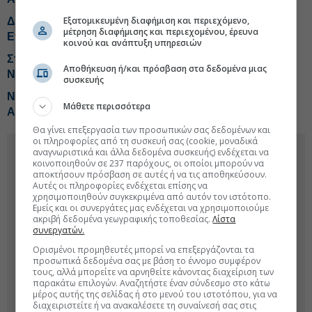
Εξατομικευμένη διαφήμιση και περιεχόμενο,
Δένδιας: Συγκροτούνται τρεις νέες Μονάδες Ειδικών
μέτρηση διαφήμισης και περιεχομένου, έρευνα
Επιχειρήσεων με εφέδρους
κοινού και ανάπτυξη υπηρεσιών
Στρατηγική επένδυση του EFA Group στη Fractal
Αποθήκευση ή/και πρόσβαση στα δεδομένα μιας
Networx της Κύπρου
συσκευής
Νέα αναχαίτιση από την Ελληνική Δύναμη Σαουδικής
Μάθετε περισσότερα
Αραβίας
Θα γίνει επεξεργασία των προσωπικών σας δεδομένων και
οι πληροφορίες από τη συσκευή σας (cookie, μοναδικά
αναγνωριστικά και άλλα δεδομένα συσκευής) ενδέχεται να
κοινοποιηθούν σε 237 παρόχους, οι οποίοι μπορούν να
αποκτήσουν πρόσβαση σε αυτές ή να τις αποθηκεύσουν.
Αυτές οι πληροφορίες ενδέχεται επίσης να
χρησιμοποιηθούν συγκεκριμένα από αυτόν τον ιστότοπο.
Εμείς και οι συνεργάτες μας ενδέχεται να χρησιμοποιούμε
ακριβή δεδομένα γεωγραφικής τοποθεσίας.
Λίστα
συνεργατών.
Ορισμένοι προμηθευτές μπορεί να επεξεργάζονται τα
προσωπικά δεδομένα σας με βάση το έννομο συμφέρον
τους, αλλά μπορείτε να αρνηθείτε κάνοντας διαχείριση των
παρακάτω επιλογών. Αναζητήστε έναν σύνδεσμο στο κάτω
μέρος αυτής της σελίδας ή στο μενού του ιστοτόπου, για να
διαχειριστείτε ή να ανακαλέσετε τη συναίνεσή σας στις