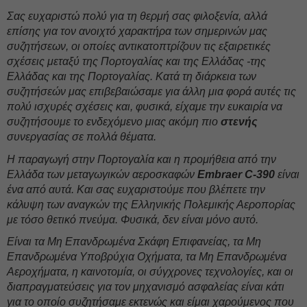
Σας ευχαριστώ πολύ για τη θερμή σας φιλοξενία, αλλά
επίσης για τον ανοιχτό χαρακτήρα των σημερινών μας
συζητήσεων, οι οποίες αντικατοπτρίζουν τις εξαιρετικές
σχέσεις μεταξύ της Πορτογαλίας και της Ελλάδας -της
Ελλάδας και της Πορτογαλίας. Κατά τη διάρκεια των
συζητήσεών μας επιβεβαιώσαμε για άλλη μια φορά αυτές τις
πολύ ισχυρές σχέσεις και, φυσικά, είχαμε την ευκαιρία να
συζητήσουμε το ενδεχόμενο μιας ακόμη πιο
στενής
συνεργασίας σε πολλά θέματα.
Η παραγωγή στην Πορτογαλία και η προμήθεια από την
Ελλάδα των μεταγωγικών αεροσκαφών
Embraer C-390
είναι
ένα από αυτά. Και σας ευχαριστούμε που βλέπετε την
κάλυψη των αναγκών της Ελληνικής Πολεμικής Αεροπορίας
με τόσο θετικό πνεύμα. Φυσικά, δεν είναι μόνο αυτό.
Είναι τα Μη Επανδρωμένα Σκάφη Επιφανείας, τα Μη
Επανδρωμένα Υποβρύχια Οχήματα, τα Μη Επανδρωμένα
Αεροχήματα, η καινοτομία, οι σύγχρονες τεχνολογίες, και οι
διαπραγματεύσεις για τον μηχανισμό ασφαλείας είναι κάτι
για το οποίο συζητήσαμε εκτενώς και είμαι χαρούμενος που