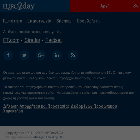
Αρχή
Ταυτότητα
Επικοινωνία
Sitemap
Οροι Χρήσης
Διεθνείς αποκλειστικές συνεργασίες:
FT.com
Stratfor
Factset
Οι τιμές των μετοχών και των δεικτών εμφανίζονται με καθυστέρηση 15’. Οι τιμές των
μετοχών και των ελληνικών δεικτών προέρχονται από την
InBroker
Το σύνολο του περιεχομένου και των υπηρεσιών του euro2day διατίθεται στους
επισκέπτες για προσωπική χρήση. Απαγορεύεται η χρήση και η επαναδημοσίευσή του
χωρίς τη γραπτή άδεια του εκδότη.
Δήλωση Απορρήτου και Προστασίας Δεδομένων Προσωπικού
Χαρακτήρα
Copyright © 2001 – 2026 MEDIA2DAY
All Rights Reserved.
Managed Cloud by C2