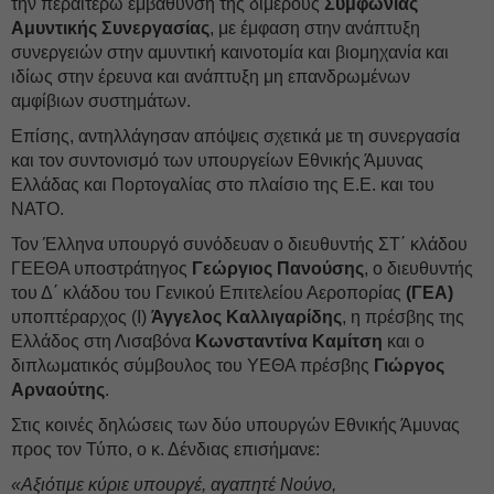
την περαιτέρω εμβάθυνση της διμερούς
Συμφωνίας
Αμυντικής Συνεργασίας
, με έμφαση στην ανάπτυξη
συνεργειών στην αμυντική καινοτομία και βιομηχανία και
ιδίως στην έρευνα και ανάπτυξη μη επανδρωμένων
αμφίβιων συστημάτων.
Επίσης, αντηλλάγησαν απόψεις σχετικά με τη συνεργασία
και τον συντονισμό των υπουργείων Εθνικής Άμυνας
Ελλάδας και Πορτογαλίας στο πλαίσιο της Ε.Ε. και του
NATO.
Τον Έλληνα υπουργό συνόδευαν ο διευθυντής ΣΤ΄ κλάδου
ΓΕΕΘΑ υποστράτηγος
Γεώργιος Πανούσης
, ο διευθυντής
του Δ΄ κλάδου του Γενικού Επιτελείου Αεροπορίας
(ΓΕΑ)
υποπτέραρχος (Ι)
Άγγελος Καλλιγαρίδης
, η πρέσβης της
Ελλάδος στη Λισαβόνα
Κωνσταντίνα Καμίτση
και ο
διπλωματικός σύμβουλος του ΥΕΘΑ πρέσβης
Γιώργος
Αρναούτης
.
Στις κοινές δηλώσεις των δύο υπουργών Εθνικής Άμυνας
προς τον Τύπο, ο κ. Δένδιας επισήμανε:
«Αξιότιμε κύριε υπουργέ, αγαπητέ Νούνο,