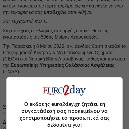
να δω τι κάνετε στον τομέα της Άμυνας και θα ήθελα να έχω
την ευκαιρία να σας
υποδεχθώ
στην Αθήνα.
Σας ευχαριστώ πολύ».
Στη συνέχεια, ο Έλληνας υπουργός επισκέφθηκε τις
εγκαταστάσεις της 506ης Μοίρας Αεροσκαφών.
Την Παρασκευή 8 Μαΐου 2026, ο κ. Δένδιας θα επισκεφθεί το
Επιχειρησιακό Κέντρο για Μη Επανδρωμένα Οχήματα
(CEOV) στη Ναυτική Βάση Λισσαβόνας, καθώς και την έδρα
της
Ευρωπαϊκής Υπηρεσίας Θαλάσσιας Ασφάλειας
(EMSA).
#Νίκος Δένδιας
#Υπουργείο Άμυνας
#Αμυντική βιομηχανία
Ο εκδότης euro2day.gr ζητάει τη
ΣΧΕΤΙΚΑ ΘΕΜΑΤΑ
συγκατάθεσή σας προκειμένου να
χρησιμοποιήσει τα προσωπικά σας
Δένδιας: Πέντε χρόνια από τη συμφωνία οριοθέτησης
δεδομένα για:
ΑΟΖ Ελλάδας-Αιγύπτου