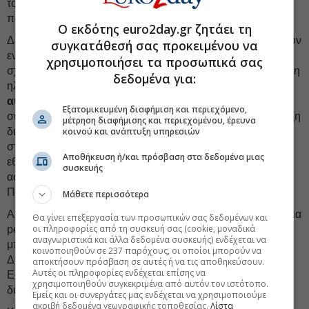
τον φάκελο; Γιατί όχι όπως έγινε στην προηγούμενη φάση
που παρενεβλήθη αντιεισαγγελέας του Αρείου Πάγου.
Ο εκδότης euro2day.gr ζητάει τη
Δεν θα αναφερθώ στα πραγματολογικά σφάλματα που έχουν
συγκατάθεσή σας προκειμένου να
εντοπιστεί, σε σχέση με τη λειτουργία του διαδικτύου και σε
χρησιμοποιήσει τα προσωπικά σας
σχέση με τον τρόπο με τον οποίο αποθηκεύεται στο αρχείο η
δεδομένα για:
ηλεκτρονική αλληλογραφία. Αλλά με έχουν εντυπωσιάσει οι
αυθαίρετες λογικές συνεπαγωγές
: Ότι δεν μπορεί να
Εξατομικευμένη διαφήμιση και περιεχόμενο,
συντρέξει περίπτωση κατασκοπίας στην περίπτωση Σπίρτζη
μέτρηση διαφήμισης και περιεχομένου, έρευνα
διότι δεν μπορούν να υπάρξουν στο κινητό τηλέφωνο
κοινού και ανάπτυξη υπηρεσιών
στοιχεία τα οποία να είναι απόρρητα και συνδεόμενα με την
Αποθήκευση ή/και πρόσβαση στα δεδομένα μιας
εθνική ασφάλεια, που περιλαμβάνει βέβαια και τη δημόσια
συσκευής
ασφάλεια, την αρμοδιότητα δηλαδή του Υπουργού
Προστασίας του Πολίτη.
Μάθετε περισσότερα
Αλλά και το συμπέρασμα ότι αν παρακολουθείτε μια δημόσια
Θα γίνει επεξεργασία των προσωπικών σας δεδομένων και
οι πληροφορίες από τη συσκευή σας (cookie, μοναδικά
persona ή ένας καλλιτέχνης συνιστά επιχείρημα ότι δεν
αναγνωριστικά και άλλα δεδομένα συσκευής) ενδέχεται να
μπορούμε να έχουμε κατασκοπία για τους υπολοίπους!
κοινοποιηθούν σε 237 παρόχους, οι οποίοι μπορούν να
Δηλαδή για τον
Αρχηγό του ΓΕΕΘΑ
, για τον Υπουργό
αποκτήσουν πρόσβαση σε αυτές ή να τις αποθηκεύσουν.
Αυτές οι πληροφορίες ενδέχεται επίσης να
Εθνικής Άμυνας και για άλλα στελέχη των ενόπλων
χρησιμοποιηθούν συγκεκριμένα από αυτόν τον ιστότοπο.
δυνάμεων.
Εμείς και οι συνεργάτες μας ενδέχεται να χρησιμοποιούμε
ακριβή δεδομένα γεωγραφικής τοποθεσίας.
Λίστα