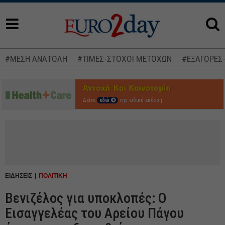
#ΜΕΣΗ ΑΝΑΤΟΛΗ
#ΤΙΜΕΣ-ΣΤΟΧΟΙ ΜΕΤΟΧΩΝ
#ΕΞΑΓΟΡΕΣ
Δείτε
εδώ
την ειδική έκδοση
ΕΙΔΗΣΕΙΣ
ΠΟΛΙΤΙΚΗ
Βενιζέλος για υποκλοπές: Ο
Εισαγγελέας του Αρείου Πάγου