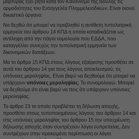
μάρτυρας έχει ρητά κατά τον Κανονισμό της Βουλής τις
αρμοδιότητες του Εισαγγελέα Πλημμελειοδικών. Είναι οιονεί
δικαστικό όργανο.
Να δεχθώ ότι μπορεί να προβληθεί η αντίθετη τυπολατρική
ερμηνεία του άρθρου 14 ΚΠΔ η οποία καταδικάζεται ως
αντίληψη από την πάγια νομολογία που ΕΔΔΑ, που
καταγγέλλει συνεχώς την τυπολατρική ερμηνεία των
δικονομικών διατάξεων.
Μα το άρθρο 15 ΚΠΔ στους λόγους εξαίρεσης προσθέτει σε
αυτά του άρθρου 14 για τους λόγους αποκλεισμού, τις
υπόνοιες μεροληψίας. Είναι βαρύ να δεχθούμε ότι μπορεί να
υπάρχουν
υπόνοιες μεροληψίας
; Το συνομολογώ. Μπορεί
να δεχθούμε ότι είναι βαρύ να πεις ότι υπάρχουν υπόνοιες
μεροληψίας.
Το άρθρο 23 το οποίο προβλέπει τη δήλωση αποχής,
προσθέτει στους τυποποιημένους λόγους του άρθρου 14 και
στις υπόνοιες μεροληψίας του άρθρου 15 την υποχρέωση
δήλωσης αποχής όταν συντρέχουν λόγοι ευπρεπείας. Δεν
συντρέχουν στην προκειμένη περίπτωση οι λόγοι