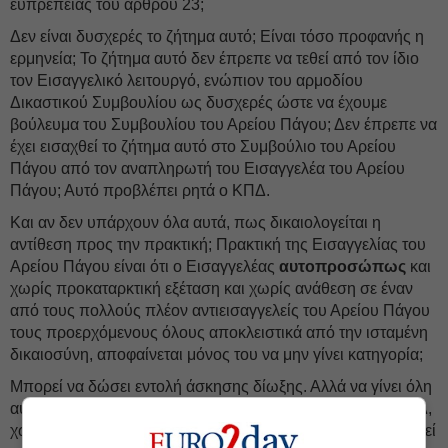
ευπρεπείας του άρθρου 23;
Δεν είναι δυσχερές το ζήτημα αυτό; Είναι τόσο προφανής η
ερμηνεία; Το ζήτημα αυτό δεν έπρεπε να τεθεί από τον ίδιο
τον Εισαγγελικό λειτουργό, ενώπιον του αρμοδίου
Δικαστικού Συμβουλίου ως δυσχερές ώστε να έχουμε
βούλευμα του Συμβουλίου του Αρείου Πάγου; Δεν έπρεπε να
έχει εισαχθεί το ζήτημα αυτό στο Συμβούλιο του Αρείου
Πάγου από τον αναπληρωτή του Εισαγγελέα του Αρείου
Πάγου; Αυτό προβλέπει ρητά ο ΚΠΔ.
Και αν δεν υπάρχουν όλα αυτά, πως δικαιολογείται η
αντίθεση προς την πρακτική; Πρακτική της Εισαγγελίας του
Αρείου Πάγου είναι ότι ο Εισαγγελέας
αυτοπροσώπως
και
χωρίς προκαταρκτική εξέταση και χωρίς ανάθεση σε έναν
από τους πολλούς πλέον αντιεισαγγελείς του Αρείου Πάγου
τους προερχόμενους όλους αποκλειστικά από την ισταμένη
δικαιοσύνη, αποφαίνεται μόνος του να μην γίνει κατηγορία;
Μπορεί να δώσει εντολή άσκησης δίωξης. Αλλά να γίνει όλη
αυτή η διαδικασία, η προβλεπόμενη στο άρθρο 43 του ΚΠΔ,
χωρίς να μεσολαβήσει αντιεισαγγελέας ο οποίος θα χειριστεί