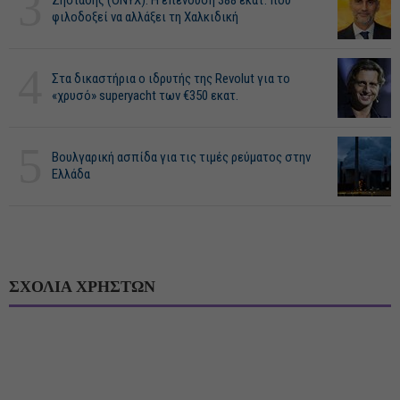
3
Ζησιάδης (ONYX): Η επένδυση 388 εκατ. που
φιλοδοξεί να αλλάξει τη Χαλκιδική
4
Στα δικαστήρια ο ιδρυτής της Revolut για το
«χρυσό» superyacht των €350 εκατ.
5
Βουλγαρική ασπίδα για τις τιμές ρεύματος στην
Ελλάδα
ΣΧΟΛΙΑ ΧΡΗΣΤΩΝ