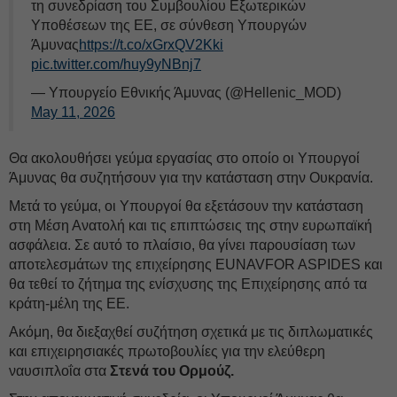
τη συνεδρίαση του Συμβουλίου Εξωτερικών
Υποθέσεων της ΕΕ, σε σύνθεση Υπουργών
Άμυνας
https://t.co/xGrxQV2Kki
pic.twitter.com/huy9yNBnj7
— Υπουργείο Εθνικής Άμυνας (@Hellenic_MOD)
May 11, 2026
Θα ακολουθήσει γεύμα εργασίας στο οποίο οι Υπουργοί
Άμυνας θα συζητήσουν για την κατάσταση στην Ουκρανία.
Μετά το γεύμα, οι Υπουργοί θα εξετάσουν την κατάσταση
στη Μέση Ανατολή και τις επιπτώσεις της στην ευρωπαϊκή
ασφάλεια. Σε αυτό το πλαίσιο, θα γίνει παρουσίαση των
αποτελεσμάτων της επιχείρησης EUNAVFOR ASPIDES και
θα τεθεί το ζήτημα της ενίσχυσης της Επιχείρησης από τα
κράτη-μέλη της ΕΕ.
Ακόμη, θα διεξαχθεί συζήτηση σχετικά με τις διπλωματικές
και επιχειρησιακές πρωτοβουλίες για την ελεύθερη
ναυσιπλοΐα στα
Στενά του Ορμούζ.