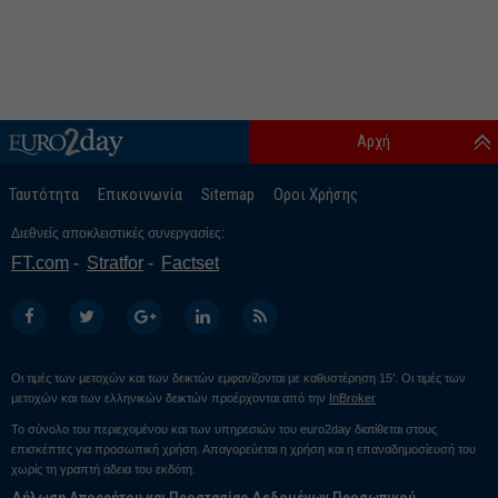
Αρχή
Ταυτότητα
Επικοινωνία
Sitemap
Οροι Χρήσης
Διεθνείς αποκλειστικές συνεργασίες:
FT.com
Stratfor
Factset
Οι τιμές των μετοχών και των δεικτών εμφανίζονται με καθυστέρηση 15’. Οι τιμές των
μετοχών και των ελληνικών δεικτών προέρχονται από την
InBroker
Το σύνολο του περιεχομένου και των υπηρεσιών του euro2day διατίθεται στους
επισκέπτες για προσωπική χρήση. Απαγορεύεται η χρήση και η επαναδημοσίευσή του
χωρίς τη γραπτή άδεια του εκδότη.