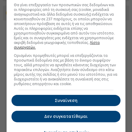
Θα γίνει επεξεργασία των προσωπικών σας δεδομένων και
οι πληροφορίες από τη συσκευή σας (cookie, μοναδικά
Προσθέστε το euro2day.gr στο Discover
αναγνωριστικά και άλλα δεδομένα συσκευής) ενδέχεται να
κοινοποιηθούν σε 237 παρόχους, οι οποίοι μπορούν να
αποκτήσουν πρόσβαση σε αυτές ή να τις αποθηκεύσουν.
Αυτές οι πληροφορίες ενδέχεται επίσης να
χρησιμοποιηθούν συγκεκριμένα από αυτόν τον ιστότοπο.
Εμείς και οι συνεργάτες μας ενδέχεται να χρησιμοποιούμε
ακριβή δεδομένα γεωγραφικής τοποθεσίας.
Λίστα
συνεργατών.
Ορισμένοι προμηθευτές μπορεί να επεξεργάζονται τα
προσωπικά δεδομένα σας με βάση το έννομο συμφέρον
τους, αλλά μπορείτε να αρνηθείτε κάνοντας διαχείριση των
παρακάτω επιλογών. Αναζητήστε έναν σύνδεσμο στο κάτω
μέρος αυτής της σελίδας ή στο μενού του ιστοτόπου, για να
διαχειριστείτε ή να ανακαλέσετε τη συναίνεσή σας στις
ρυθμίσεις απορρήτου και cookie.
Συναίνεση
Δεν συγκατατίθεμαι