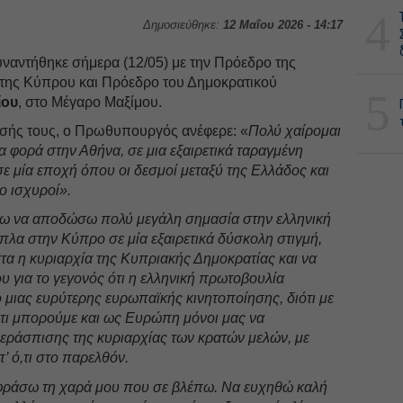
4
Δημοσιεύθηκε:
12 Μαΐου 2026 - 14:17
ναντήθηκε σήμερα (12/05) με την Πρόεδρο της
ης Κύπρου και Πρόεδρο του Δημοκρατικού
5
ίου
, στο Μέγαρο Μαξίμου.
ησής τους, ο Πρωθυπουργός ανέφερε: «
Πολύ χαίρομαι
 φορά στην Αθήνα, σε μια εξαιρετικά ταραγμένη
σε μία εποχή όπου οι δεσμοί μεταξύ της Ελλάδος και
ο ισχυροί».
λω να αποδώσω πολύ μεγάλη σημασία στην ελληνική
λα στην Κύπρο σε μία εξαιρετικά δύσκολη στιγμή,
α η κυριαρχία της Κυπριακής Δημοκρατίας και να
 για το γεγονός ότι η ελληνική πρωτοβουλία
 μιας ευρύτερης ευρωπαϊκής κινητοποίησης, διότι με
ότι μπορούμε και ως Ευρώπη μόνοι μας να
περάσπισης της κυριαρχίας των κρατών μελών, με
’ ό,τι στο παρελθόν.
κφράσω τη χαρά μου που σε βλέπω. Να ευχηθώ καλή