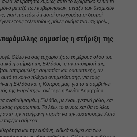
 αλλά να κρατήσω κυρίως αυτό το εξαιρετικό κλίμα το
ι μόνο μεταξύ των κυβερνήσεων, μεταξύ των θεσμικών
, γιατί πιστεύω ότι αυτοί οι ισχυρότατοι δεσμοί
γιναν τους τελευταίους μήνες ακόμα πιο ισχυροί»
,
Απαράμιλλης σημασίας η στήριξη της
υργέ. Θέλω να σας ευχαριστήσω εκ μέρους όλου του
ατικά η στήριξη της Ελλάδος, η ανταπόκρισή της,
 ήταν απαράμιλλης σημασίας και ουσιαστικής, αν
’ αυτό το κοινό πλέγμα αντιμετώπισης, για τους
ναι η Ελλάδα και η Κύπρος μας, για το τι συμβαίνει
ντός της Ευρώπης»,
ανέφερε η Αννίτα Δημητρίου.
ια αναβαθμισμένη Ελλάδα, με έναν ηγετικό ρόλο, και
ε εσάς προσωπικά. Το λέω, το εννοώ και θα το λέω:
ς αυτή την περήφανη πορεία να την κρατήσουμε. Αυτό
ο μεταφέρω σήμερα.
αθερότητα και την ευθύνη, ειδικά ενόψει και των