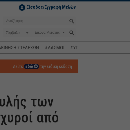
Είσοδος/Εγγραφή Μελών
Σύμβολο
ΚΙΝΗΣΗ ΣΤΕΛΕΧΩΝ
#ΔΑΣΜΟΙ
#ΥΠΟΚΛΟΠΕΣ
#ΠΛΗΘΩΡΙΣΜ
Δείτε
εδώ
την ειδική έκδοση
υλής των
χυροί από