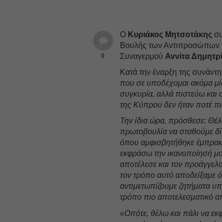
Ο
Κυριάκος Μητσοτάκης
συ
Βουλής των Αντιπροσώπων τ
Συναγερμού
Αννίτα Δημητρ
0
Κατά την έναρξη της συνάντ
που σε υποδέχομαι ακόμα μία
συγκυρία, αλλά πιστεύω και 
της Κύπρου δεν ήταν ποτέ πι
Την ίδια ώρα, πρόσθεσε: Θέ
πρωτοβουλία να σταθούμε δίπ
όπου αμφισβητήθηκε έμπρακτ
εκφράσω την ικανοποίησή μου
αποτέλεσε και τον προάγγελο
τον τρόπο αυτό αποδείξαμε 
αντιμετωπίζουμε ζητήματα υ
τρόπο πιο αποτελεσματικό απ
«Οπότε, θέλω και πάλι να ε