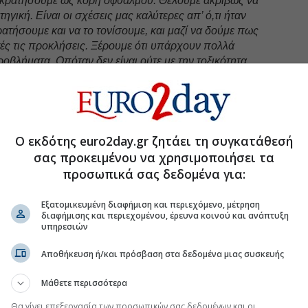
ν κρατήσουμε ως κόρη οφθαλμού. Θέλουμε ακριβώς να
ηγική. Είναι οι σχέσεις μας καλύτερες απ’ ό,τι ήταν
ρατήσουμε και να το τονίσουμε, και μαζί να δούμε πως
ές τις προκλήσεις. Ξέρουμε ότι υπάρχουν πολλά
οβλήματα. Οπόταν δεν είναι ούτε με την τοξικότητα,
ε την ευθύνη, τις πράξεις, τα αποτελέσματα, και αυτό
λουμε να μεταφέρουμε και σήμερα
», πρόσθεσε.
Ο εκδότης euro2day.gr ζητάει τη συγκατάθεσή
uro2day.gr
στο
Google Discover!
σας προκειμένου να χρησιμοποιήσει τα
 εξελίξεις με την υπογραφη εγκυρότητας του Euro2day.gr
προσωπικά σας δεδομένα για:
FOLLOW US
Εξατομικευμένη διαφήμιση και περιεχόμενο, μέτρηση
Ακολουθήστε τη σελίδα του
Euro2day.gr
στο
Linkedin
διαφήμισης και περιεχομένου, έρευνα κοινού και ανάπτυξη
υπηρεσιών
Κύπρος πολιτική
Αποθήκευση ή/και πρόσβαση στα δεδομένα μιας συσκευής
Μάθετε περισσότερα
Θα γίνει επεξεργασία των προσωπικών σας δεδομένων και οι