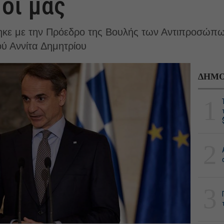
μοί μας
ε με την Πρόεδρο της Βουλής των Αντιπροσώπω
ύ Αννίτα Δημητρίου
ΔΗΜΟ
1
2
3