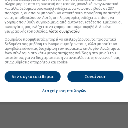
 εφαρμογής MYAGRO για τους αγρότες ο
πληροφορίες από τη συσκευή σας (cookie, μοναδικά αναγνωριστικά
και άλλα δεδομένα συσκευής) ενδέχεται να κοινοποιηθούν σε 237
παρόχους, οι οποίοι μπορούν να αποκτήσουν πρόσβαση σε αυτές ή
να τις αποθηκεύσουν. Αυτές οι πληροφορίες ενδέχεται επίσης να
 τον Πρόεδρο της Αιγύπτου αλ Σίσι
χρησιμοποιηθούν συγκεκριμένα από αυτόν τον ιστότοπο. Εμείς και οι
συνεργάτες μας ενδέχεται να χρησιμοποιούμε ακριβή δεδομένα
ιές: Η Κύπρος είναι έτοιμη να συνδράμει
γεωγραφικής τοποθεσίας.
Λίστα συνεργατών.
ιξης για τους πυρόπληκτους
Ορισμένοι προμηθευτές μπορεί να επεξεργάζονται τα προσωπικά
δεδομένα σας με βάση το έννομο συμφέρον τους, αλλά μπορείτε να
αρνηθείτε κάνοντας διαχείριση των παρακάτω επιλογών. Αναζητήστε
έναν σύνδεσμο στο κάτω μέρος αυτής της σελίδας ή στο μενού του
ιστοτόπου, για να διαχειριστείτε ή να ανακαλέσετε τη συναίνεσή σας
στις ρυθμίσεις απορρήτου και cookie.
.gr στο Discover
Δεν συγκατατίθεμαι
Συναίνεση
Διαχείριση επιλογών