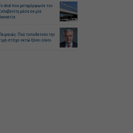
Το deal που μεταμόρφωσε τον
Σκλαβενίτη μέσα σε μία
δεκαετία
Πειραιώς: Πού τοποθετούν την
τιμή-στόχο οκτώ ξένοι οίκοι