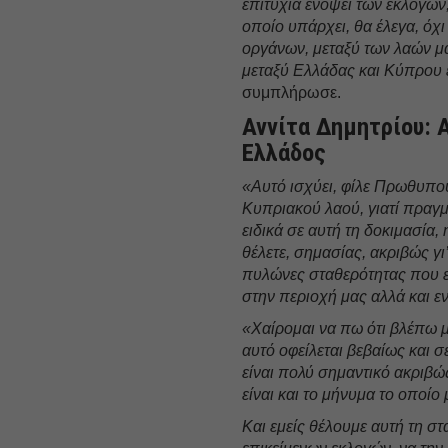
επιτυχία ενόψει των εκλογών,
οποίο υπάρχει, θα έλεγα, όχ
οργάνων, μεταξύ των λαών μας
μεταξύ Ελλάδας και Κύπρου έ
συμπλήρωσε.
Αννίτα Δημητρίου: 
Ελλάδος
«Αυτό ισχύει, φίλε Πρωθυπο
Κυπριακού λαού, γιατί πραγμ
ειδικά σε αυτή τη δοκιμασία,
θέλετε, σημασίας, ακριβώς γι
πυλώνες σταθερότητας που εί
στην περιοχή μας αλλά και ε
«Χαίρομαι να πω ότι βλέπω μ
αυτό οφείλεται βεβαίως και σ
είναι πολύ σημαντικό ακριβώ
είναι και το μήνυμα το οποί
Και εμείς θέλουμε αυτή τη στ