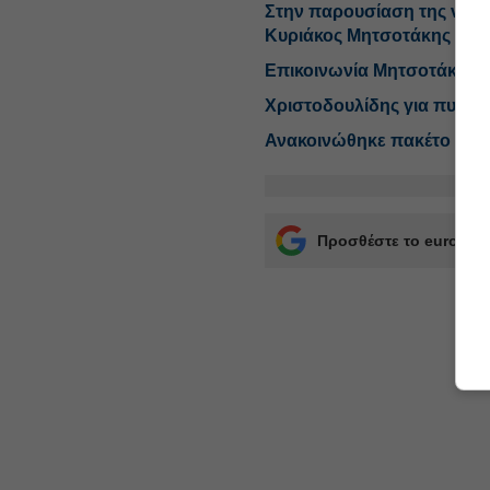
Στην παρουσίαση της νέας
Κυριάκος Μητσοτάκης
Επικοινωνία Μητσοτάκη με
Χριστοδουλίδης για πυρκαγ
Ανακοινώθηκε πακέτο στήρ
Προσθέστε το euro2day