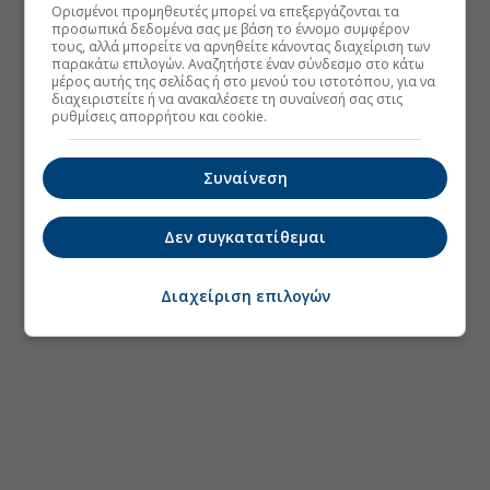
Ορισμένοι προμηθευτές μπορεί να επεξεργάζονται τα
προσωπικά δεδομένα σας με βάση το έννομο συμφέρον
τους, αλλά μπορείτε να αρνηθείτε κάνοντας διαχείριση των
παρακάτω επιλογών. Αναζητήστε έναν σύνδεσμο στο κάτω
μέρος αυτής της σελίδας ή στο μενού του ιστοτόπου, για να
διαχειριστείτε ή να ανακαλέσετε τη συναίνεσή σας στις
ρυθμίσεις απορρήτου και cookie.
Συναίνεση
Δεν συγκατατίθεμαι
Διαχείριση επιλογών