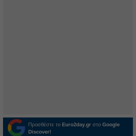
Προσθέστε το
Euro2day.gr
στο
Google
Discover!