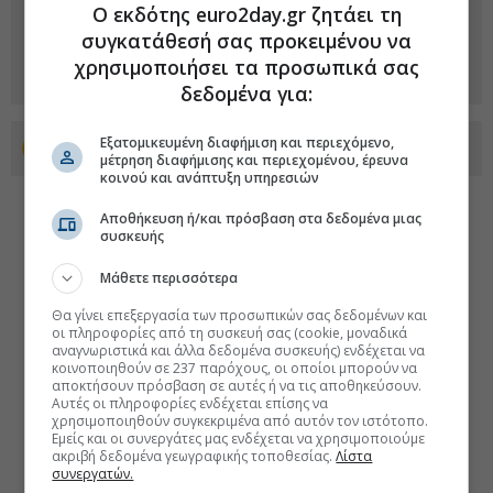
Ο εκδότης euro2day.gr ζητάει τη
συγκατάθεσή σας προκειμένου να
χρησιμοποιήσει τα προσωπικά σας
δεδομένα για:
Εξατομικευμένη διαφήμιση και περιεχόμενο,
Προσθέστε το euro2day.gr στο Discover
μέτρηση διαφήμισης και περιεχομένου, έρευνα
κοινού και ανάπτυξη υπηρεσιών
Αποθήκευση ή/και πρόσβαση στα δεδομένα μιας
συσκευής
Μάθετε περισσότερα
Θα γίνει επεξεργασία των προσωπικών σας δεδομένων και
οι πληροφορίες από τη συσκευή σας (cookie, μοναδικά
αναγνωριστικά και άλλα δεδομένα συσκευής) ενδέχεται να
κοινοποιηθούν σε 237 παρόχους, οι οποίοι μπορούν να
αποκτήσουν πρόσβαση σε αυτές ή να τις αποθηκεύσουν.
Αυτές οι πληροφορίες ενδέχεται επίσης να
χρησιμοποιηθούν συγκεκριμένα από αυτόν τον ιστότοπο.
Εμείς και οι συνεργάτες μας ενδέχεται να χρησιμοποιούμε
ακριβή δεδομένα γεωγραφικής τοποθεσίας.
Λίστα
συνεργατών.