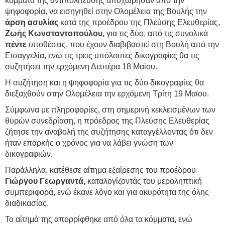
κόμματα της αντιπολίτευσης αποχώρησαν από την
ψηφοφορία, να εισηγηθεί στην Ολομέλεια της Βουλής την
άρση ασυλίας
κατά της προέδρου της Πλεύσης Ελευθερίας,
Ζωής Κωνσταντοπούλου,
για τις δύο, από τις συνολικά
πέντε
υποθέσεις, που έχουν διαβιβαστεί στη Βουλή από την
Εισαγγελία, ενώ τις τρεις υπόλοιπες δικογραφίες θα τις
συζητήσει την ερχόμενη Δευτέρα 18 Μαϊου.
Η συζήτηση και η ψηφοφορία για τις δύο δικογραφίες θα
διεξαχθούν στην Ολομέλεια την ερχόμενη Τρίτη 19 Μαϊου.
Σύμφωνα με πληροφορίες, στη σημερινή κεκλεισμένων των
θυρών συνεδρίαση, η πρόεδρος της Πλεύσης Ελευθερίας
ζήτησε την αναβολή της συζήτησης καταγγέλλοντας ότι δεν
ήταν επαρκής ο χρόνος για να λάβει γνώση των
δικογραφιών.
Παράλληλα, κατέθεσε αίτημα εξαίρεσης του προέδρου
Γιώργου Γεωργαντά,
καταλογίζοντάς του μεροληπτική
συμπεριφορά, ενώ έκανε λόγο και για ακυρότητα της όλης
διαδικασίας.
Το αίτημά της απορρίφθηκε από όλα τα κόμματα, ενώ