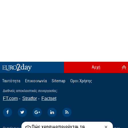
Αρχή
Ταυτότητα
Επικοινωνία
Sitemap
Οροι Χρήσης
Διεθνείς αποκλειστικές συνεργασίες:
FT.com
Stratfor
Factset