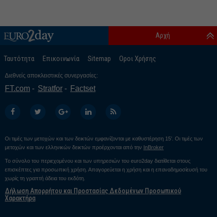
Αρχή
Ταυτότητα
Επικοινωνία
Sitemap
Οροι Χρήσης
Διεθνείς αποκλειστικές συνεργασίες:
FT.com
Stratfor
Factset
Οι τιμές των μετοχών και των δεικτών εμφανίζονται με καθυστέρηση 15’. Οι τιμές των
μετοχών και των ελληνικών δεικτών προέρχονται από την
InBroker
Το σύνολο του περιεχομένου και των υπηρεσιών του euro2day διατίθεται στους
επισκέπτες για προσωπική χρήση. Απαγορεύεται η χρήση και η επαναδημοσίευσή του
χωρίς τη γραπτή άδεια του εκδότη.
Δήλωση Απορρήτου και Προστασίας Δεδομένων Προσωπικού
Χαρακτήρα