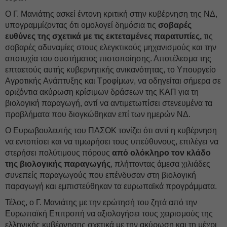
Ο Γ. Μανιάτης ασκεί έντονη κριτική στην κυβέρνηση της ΝΔ,
υπογραμμίζοντας ότι ομολογεί δημόσια τις
σοβαρές
ευθύνες της σχετικά με τις εκτεταμένες παρατυπίες,
τις
σοβαρές αδυναμίες στους ελεγκτικούς μηχανισμούς και την
αποτυχία του συστήματος πιστοποίησης. Αποτέλεσμα της
επταετούς αυτής κυβερνητικής ανικανότητας, το Υπουργείο
Αγροτικής Ανάπτυξης και Τροφίμων, να οδηγείται σήμερα σε
οριζόντια ακύρωση κρίσιμων δράσεων της ΚΑΠ για τη
βιολογική παραγωγή, αντί να αντιμετωπίσει στενευμένα τα
προβλήματα που διογκώθηκαν επί των ημερών ΝΔ.
Ο Ευρωβουλευτής του ΠΑΣΟΚ τονίζει ότι αντί η κυβέρνηση
να εντοπίσει και να τιμωρήσει τους υπεύθυνους, επιλέγει να
στερήσει πολύτιμους πόρους
από ολόκληρο τον κλάδο
της βιολογικής παραγωγής
, πλήττοντας άμεσα χιλιάδες
συνεπείς παραγωγούς που επένδυσαν στη βιολογική
παραγωγή και εμπιστεύθηκαν τα ευρωπαϊκά προγράμματα.
Τέλος, ο Γ. Μανιάτης με την ερώτησή του ζητά από την
Ευρωπαϊκή Επιτροπή να αξιολογήσει τους χειρισμούς της
ελληνικής κυβέρνησης σχετικά με την ακύρωση και τη μέχρι