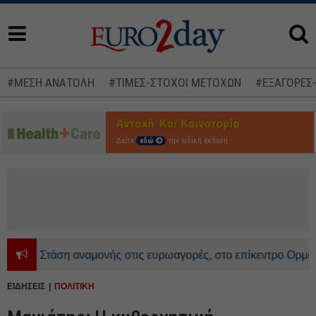
#ΜΕΣΗ ΑΝΑΤΟΛΗ
#ΤΙΜΕΣ-ΣΤΟΧΟΙ ΜΕΤΟΧΩΝ
#ΕΞΑΓΟΡΕΣ
Δείτε
εδώ
την ειδική έκδοση
Στάση αναμονής στις ευρωαγορές, στο επίκεντρο Ορμούζ και
ΕΙΔΗΣΕΙΣ
ΠΟΛΙΤΙΚΗ