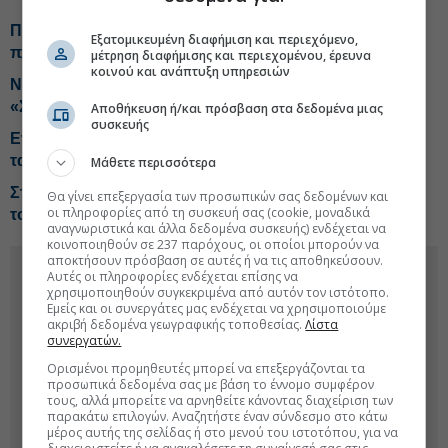
ΠΑΣΟΚ για αγροτικές επιδοτήσεις: Ουραγός στις
Εξατομικευμένη διαφήμιση και περιεχόμενο,
πληρωμές η Ελλάδα
μέτρηση διαφήμισης και περιεχομένου, έρευνα
κοινού και ανάπτυξη υπηρεσιών
Νέα επίθεση από ΠΑΣΟΚ σε Αδ. Γεωργιάδη για τα
«Σπιτάκια Ανακύκλωσης»
Αποθήκευση ή/και πρόσβαση στα δεδομένα μιας
συσκευής
Ενημερώθηκε για τις επιχειρήσεις πυρόσβεσης και για
τα ελικόπτερα ο Κ. Μητσοτάκης
Μάθετε περισσότερα
Στην παρουσίαση της νέας εφαρμογής MYAGRO για
Θα γίνει επεξεργασία των προσωπικών σας δεδομένων και
οι πληροφορίες από τη συσκευή σας (cookie, μοναδικά
τους αγρότες ο Κυριάκος Μητσοτάκης
αναγνωριστικά και άλλα δεδομένα συσκευής) ενδέχεται να
κοινοποιηθούν σε 237 παρόχους, οι οποίοι μπορούν να
αποκτήσουν πρόσβαση σε αυτές ή να τις αποθηκεύσουν.
Αυτές οι πληροφορίες ενδέχεται επίσης να
χρησιμοποιηθούν συγκεκριμένα από αυτόν τον ιστότοπο.
Εμείς και οι συνεργάτες μας ενδέχεται να χρησιμοποιούμε
ακριβή δεδομένα γεωγραφικής τοποθεσίας.
Λίστα
συνεργατών.
Ορισμένοι προμηθευτές μπορεί να επεξεργάζονται τα
προσωπικά δεδομένα σας με βάση το έννομο συμφέρον
τους, αλλά μπορείτε να αρνηθείτε κάνοντας διαχείριση των
παρακάτω επιλογών. Αναζητήστε έναν σύνδεσμο στο κάτω
μέρος αυτής της σελίδας ή στο μενού του ιστοτόπου, για να