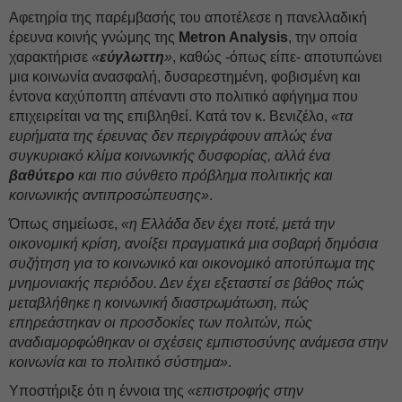
Αφετηρία της παρέμβασής του αποτέλεσε η πανελλαδική
έρευνα κοινής γνώμης της
Metron Analysis
, την οποία
χαρακτήρισε
«
εύγλωττη
»
, καθώς -όπως είπε- αποτυπώνει
μια κοινωνία ανασφαλή, δυσαρεστημένη, φοβισμένη και
έντονα καχύποπτη απέναντι στο πολιτικό αφήγημα που
επιχειρείται να της επιβληθεί. Κατά τον κ. Βενιζέλο,
«τα
ευρήματα της έρευνας δεν περιγράφουν απλώς ένα
συγκυριακό κλίμα κοινωνικής δυσφορίας, αλλά ένα
βαθύτερο
και πιο σύνθετο πρόβλημα πολιτικής και
κοινωνικής αντιπροσώπευσης»
.
Όπως σημείωσε,
«η Ελλάδα δεν έχει ποτέ, μετά την
οικονομική κρίση, ανοίξει πραγματικά μια σοβαρή δημόσια
συζήτηση για το κοινωνικό και οικονομικό αποτύπωμα της
μνημονιακής περιόδου. Δεν έχει εξεταστεί σε βάθος πώς
μεταβλήθηκε η κοινωνική διαστρωμάτωση, πώς
επηρεάστηκαν οι προσδοκίες των πολιτών, πώς
αναδιαμορφώθηκαν οι σχέσεις εμπιστοσύνης ανάμεσα στην
κοινωνία και το πολιτικό σύστημα»
.
Υποστήριξε ότι η έννοια της
«επιστροφής στην