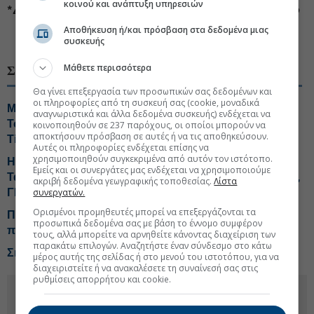
κοινού και ανάπτυξη υπηρεσιών
* Δείτε την δημοσκόπηση στη στήλη Συνοδευτικό Υλικό
Αποθήκευση ή/και πρόσβαση στα δεδομένα μιας
#Ευάγγελος Βενιζέλος
#Ελλάδα πολιτική
συσκευής
Μάθετε περισσότερα
ΣΧΕΤΙΚΑ ΘΕΜΑΤΑ
Θα γίνει επεξεργασία των προσωπικών σας δεδομένων και
οι πληροφορίες από τη συσκευή σας (cookie, μοναδικά
Μυτιληναίος: Τα μηνύματα και τα... fingers crossed-
αναγνωριστικά και άλλα δεδομένα συσκευής) ενδέχεται να
Τσίπρας: Οι ανεξάρτητοι και το χαμηλό μονοψήφιο-
κοινοποιηθούν σε 237 παρόχους, οι οποίοι μπορούν να
αποκτήσουν πρόσβαση σε αυτές ή να τις αποθηκεύσουν.
Tips για ΔΕΗ, ΚΥΠΡ
Αυτές οι πληροφορίες ενδέχεται επίσης να
χρησιμοποιηθούν συγκεκριμένα από αυτόν τον ιστότοπο.
Η Μαρία, το δεύτερο (σκληρό) χτύπημα και τα γκάλοπ-
Εμείς και οι συνεργάτες μας ενδέχεται να χρησιμοποιούμε
Τα ψιλά γράμματα στη Cenergy-Tips για Jumbo, ΕΛΠΕ,
ακριβή δεδομένα γεωγραφικής τοποθεσίας.
Λίστα
συνεργατών.
ΓΕΚ Τέρνα
Ορισμένοι προμηθευτές μπορεί να επεξεργάζονται τα
ΠΑΣΟΚ: «Πολλά και αμείλικτα» ερωτήματα για την
προσωπικά δεδομένα σας με βάση το έννομο συμφέρον
πύρινη λαίλαπα
τους, αλλά μπορείτε να αρνηθείτε κάνοντας διαχείριση των
παρακάτω επιλογών. Αναζητήστε έναν σύνδεσμο στο κάτω
Σκέρτσος: Σαφές το δημοσκοπικό προβάδισμα της ΝΔ
μέρος αυτής της σελίδας ή στο μενού του ιστοτόπου, για να
διαχειριστείτε ή να ανακαλέσετε τη συναίνεσή σας στις
ρυθμίσεις απορρήτου και cookie.