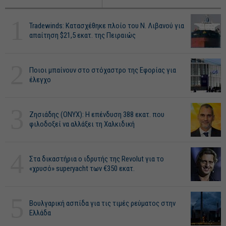
1
Tradewinds: Κατασχέθηκε πλοίο του Ν. Λιβανού για
απαίτηση $21,5 εκατ. της Πειραιώς
2
Ποιοι μπαίνουν στο στόχαστρο της Εφορίας για
έλεγχο
3
Ζησιάδης (ONYX): Η επένδυση 388 εκατ. που
φιλοδοξεί να αλλάξει τη Χαλκιδική
4
Στα δικαστήρια ο ιδρυτής της Revolut για το
«χρυσό» superyacht των €350 εκατ.
5
Βουλγαρική ασπίδα για τις τιμές ρεύματος στην
Ελλάδα