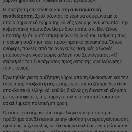
χαρακτηριστικά ότι
«υφέρπει ένας βρασμός»
.
Η συζήτηση επεκτάθηκε και στη
συνταγματική
αναθεώρηση.
Σχολιάζοντας το εύρημα σύμφωνα με το
οποίο σημαντικό τμήμα της κοινής γνώμης αντιμετωπίζει την
κυβερνητική πρωτοβουλία με δυσπιστία, ο κ. Βενιζέλος
υποστήριξε ότι αυτό επιβεβαιώνει τη δική του εκτίμηση πως
η σχετική συζήτηση έχει προσχηματικό χαρακτήρα. Όπως
ανέφερε, πολλές από τις αναγκαίες θεσμικές αλλαγές
μπορούν να γίνουν χωρίς αλλαγή του Συντάγματος.
«Ο
σεβασμός του Συντάγματος προηγείται της αναθεώρησης
του»
, τόνισε.
Ερωτηθείς για τη συζήτηση γύρω από τη Δικαιοσύνη και την
έννοια της
«
τοξικότητας
»
, σημείωσε ότι το ζήτημα δεν είναι
αποκλειστικά ελληνικό, καθώς διεθνώς η δικαστική εξουσία
με τις αποφάσεις της παράγει πολιτικά αποτελέσματα και
ασκεί έμμεση πολιτική επιρροή.
Ωστόσο, επεσήμανε ότι στην ελληνική περίπτωση το
πρόβλημα συνδέεται και με την αίσθηση υπερσυγκέντρωσης
εξουσίας,
«όχι απλώς σε ένα κόμμα αλλά σε ένα πρόσωπο»
,