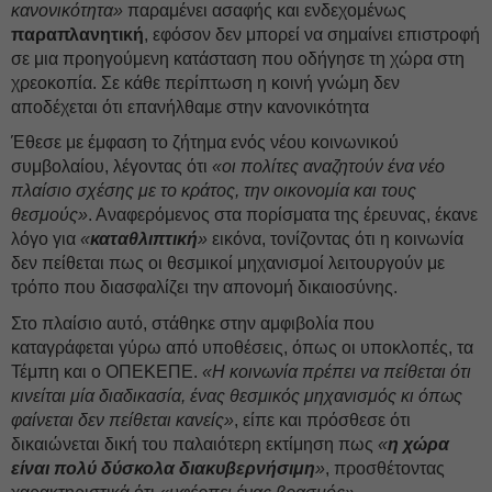
κανονικότητα»
παραμένει ασαφής και ενδεχομένως
παραπλανητική
, εφόσον δεν μπορεί να σημαίνει επιστροφή
σε μια προηγούμενη κατάσταση που οδήγησε τη χώρα στη
χρεοκοπία. Σε κάθε περίπτωση η κοινή γνώμη δεν
αποδέχεται ότι επανήλθαμε στην κανονικότητα
Έθεσε με έμφαση το ζήτημα ενός νέου κοινωνικού
συμβολαίου, λέγοντας ότι
«οι πολίτες αναζητούν ένα νέο
πλαίσιο σχέσης με το κράτος, την οικονομία και τους
θεσμούς»
. Αναφερόμενος στα πορίσματα της έρευνας, έκανε
λόγο για
«
καταθλιπτική
»
εικόνα, τονίζοντας ότι η κοινωνία
δεν πείθεται πως οι θεσμικοί μηχανισμοί λειτουργούν με
τρόπο που διασφαλίζει την απονομή δικαιοσύνης.
Στο πλαίσιο αυτό, στάθηκε στην αμφιβολία που
καταγράφεται γύρω από υποθέσεις, όπως οι υποκλοπές, τα
Τέμπη και ο ΟΠΕΚΕΠΕ.
«Η κοινωνία πρέπει να πείθεται ότι
κινείται μία διαδικασία, ένας θεσμικός μηχανισμός κι όπως
φαίνεται δεν πείθεται κανείς»
, είπε και πρόσθεσε ότι
δικαιώνεται δική του παλαιότερη εκτίμηση πως
«
η χώρα
είναι πολύ δύσκολα διακυβερνήσιμη
»
, προσθέτοντας