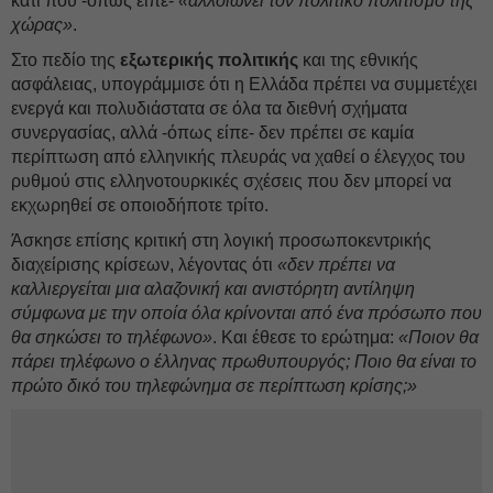
κάτι που -όπως είπε-
«αλλοιώνει τον πολιτικό πολιτισμό της
χώρας»
.
Στο πεδίο της
εξωτερικής πολιτικής
και της εθνικής
ασφάλειας, υπογράμμισε ότι η Ελλάδα πρέπει να συμμετέχει
ενεργά και πολυδιάστατα σε όλα τα διεθνή σχήματα
συνεργασίας, αλλά -όπως είπε- δεν πρέπει σε καμία
περίπτωση από ελληνικής πλευράς να χαθεί ο έλεγχος του
ρυθμού στις ελληνοτουρκικές σχέσεις που δεν μπορεί να
εκχωρηθεί σε οποιοδήποτε τρίτο.
Άσκησε επίσης κριτική στη λογική προσωποκεντρικής
διαχείρισης κρίσεων, λέγοντας ότι
«δεν πρέπει να
καλλιεργείται μια αλαζονική και ανιστόρητη αντίληψη
σύμφωνα με την οποία όλα κρίνονται από ένα πρόσωπο που
θα σηκώσει το τηλέφωνο»
. Και έθεσε το ερώτημα:
«Ποιον θα
πάρει τηλέφωνο ο έλληνας πρωθυπουργός; Ποιο θα είναι το
πρώτο δικό του τηλεφώνημα σε περίπτωση κρίσης;»