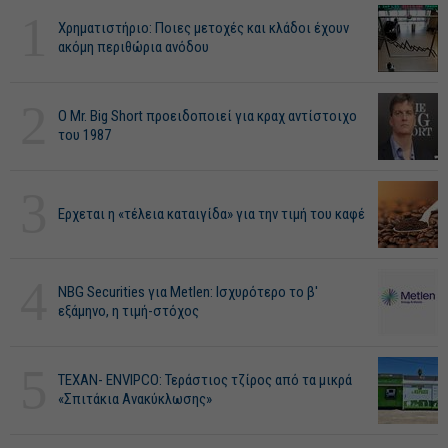
1
Χρηματιστήριο: Ποιες μετοχές και κλάδοι έχουν
ακόμη περιθώρια ανόδου
2
O Mr. Big Short προειδοποιεί για κραχ αντίστοιχο
του 1987
3
Ερχεται η «τέλεια καταιγίδα» για την τιμή του καφέ
4
NBG Securities για Metlen: Ισχυρότερο το β'
εξάμηνο, η τιμή-στόχος
5
ΤΕΧΑΝ- ENVIPCO: Τεράστιος τζίρος από τα μικρά
«Σπιτάκια Ανακύκλωσης»