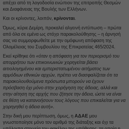
απέχει από τη λογοδοσία ενώπιον της επιτροπής Θεσμών
και Διαφάνειας της Βουλής των Ελλήνων.
Και οι κρίνοντες, λοιπόν,
κρίνονται
.
Όμως, κύριε Δεμίρη, προκαλεί αλγεινή εντύπωση – πρώτα
από όλα σε εμένα ως στόχο παρακολούθησης – η άρνησή
σας να συμμορφωθείτε με την ομόφωνη απόφαση της
Ολομέλειας του Συμβουλίου της Επικρατείας 465/2024.
Εκεί κρίθηκε ότι
«όταν η απόφαση για τον περιορισμό του
απορρήτου των επικοινωνιών χορηγείται βάσει
αιτιολογημένου και εμπεριστατωμένου αιτήματος των
αρμόδιων εθνικών αρχών, πρέπει να διασφαλίζεται ότι τα
παρακολουθούμενα πρόσωπα μπορούν να έχουν
πρόσβαση όχι μόνο στην χορήγηση της άδειας, αλλά και
στην αίτηση της αρχής που ζήτησε την άδεια, ώστε να είναι
σε θέση να κατανοήσουν τους λόγους που επικαλείται για να
χορηγηθεί η άδεια αυτή»
.
Στην δική μου περίπτωση, όμως, η
ΑΔΑΕ
μου
γνωστοποίησε μόνο τον αριθμό της διάταξης και όχι τα
υπόλοιπα στοιχεία του φακέλου της υπόθεσης, τα οποία η