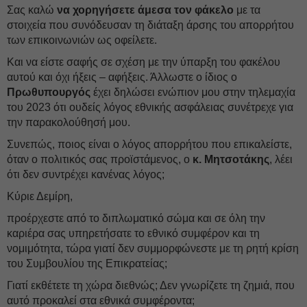
Σας καλώ
να χορηγήσετε άμεσα τον φάκελο
με τα
στοιχεία που συνόδευσαν τη διάταξη άρσης του απορρήτου
των επικοινωνιών ως οφείλετε.
Και να είστε σαφής σε σχέση με την ύπαρξη του φακέλου
αυτού και όχι ήξεις – αφήξεις. Άλλωστε ο ίδιος ο
Πρωθυπουργός
έχει δηλώσει ενώπιον μου στην τηλεμαχία
του 2023 ότι ουδείς λόγος εθνικής ασφάλειας συνέτρεχε για
την παρακολούθησή μου.
Συνεπώς, ποιος είναι ο λόγος απορρήτου που επικαλείστε,
όταν ο πολιτικός σας προϊστάμενος, ο
κ. Μητσοτάκης
, λέει
ότι δεν συντρέχει κανένας λόγος;
Κύριε Δεμίρη,
προέρχεστε από το διπλωματικό σώμα και σε όλη την
καριέρα σας υπηρετήσατε το εθνικό συμφέρον και τη
νομιμότητα, τώρα γιατί δεν συμμορφώνεστε με τη ρητή κρίση
του Συμβουλίου της Επικρατείας;
Γιατί εκθέτετε τη χώρα διεθνώς; Δεν γνωρίζετε τη ζημιά, που
αυτό προκαλεί στα εθνικά συμφέροντα;