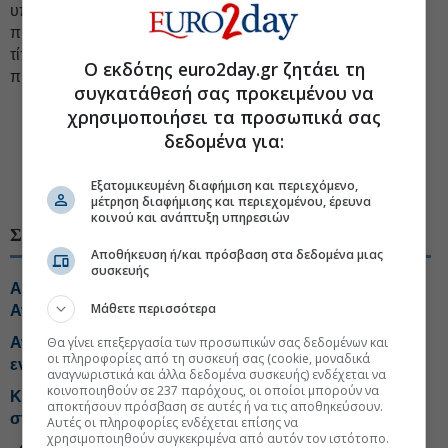
υπουργών, βουλευτών και όλων των αξιωματούχων για να
προστατευτούν από τα παράνομα λογισμικά. Δεν κάνατε
τίποτα. Άρα, περισσότερο βλέπω υποκρισία παρά αγωνία
Ο εκδότης euro2day.gr ζητάει τη
προστασίας της εθνικής ασφάλειας.
συγκατάθεσή σας προκειμένου να
χρησιμοποιήσει τα προσωπικά σας
#Νίκος Ανδρουλάκης
#ΠΑΣΟΚ/ΚΙΝΑΛ, Κίνημα Αλλαγής
δεδομένα για:
#ΕΥΠ, Εθνική Υπηρεσία Πληροφοριών
Εξατομικευμένη διαφήμιση και περιεχόμενο,
#Παρακολούθηση κινητού
#Ελλάδα πολιτική
μέτρηση διαφήμισης και περιεχομένου, έρευνα
κοινού και ανάπτυξη υπηρεσιών
ΣΧΕΤΙΚΑ ΘΕΜΑΤΑ
Αποθήκευση ή/και πρόσβαση στα δεδομένα μιας
συσκευής
Αλλαγή δόγματος στην πολιτική προστασία ζητά ο
Μάθετε περισσότερα
Ανδρουλάκης
Ανδρουλάκης από Βοιωτία: Αμεσες αποζημιώσεις και
Θα γίνει επεξεργασία των προσωπικών σας δεδομένων και
οι πληροφορίες από τη συσκευή σας (cookie, μοναδικά
ενίσχυση της Πυροσβεστικής
αναγνωριστικά και άλλα δεδομένα συσκευής) ενδέχεται να
κοινοποιηθούν σε 237 παρόχους, οι οποίοι μπορούν να
Κατρίνης: Ανησυχητική η αδράνεια της κυβέρνησης
αποκτήσουν πρόσβαση σε αυτές ή να τις αποθηκεύσουν.
στο μεταβαλλόμενο γεωπολιτικό περιβάλλον
Αυτές οι πληροφορίες ενδέχεται επίσης να
χρησιμοποιηθούν συγκεκριμένα από αυτόν τον ιστότοπο.