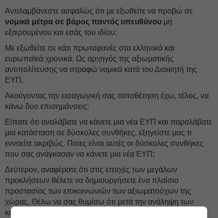
Αντιλαμβάνεστε ασφαλώς ότι με εξωθείτε να προβώ σε
νομικά μέτρα σε βάρος παντός υπευθύνου
μη
εξαιρουμένου και εσάς του ιδίου;
Με εξωθείτε σε κάτι πρωτοφανές στα ελληνικά και
ευρωπαϊκά χρονικά. Ως αρχηγός της αξιωματικής
αντιπολίτευσης να στραφώ νομικά κατά του Διοικητή της
ΕΥΠ.
Ακούγοντας την εισαγωγική σας τοποθέτηση έχω, τέλος, να
κάνω δυο επισημάνσεις:
Είπατε ότι αναλάβατε να κάνετε μια νέα ΕΥΠ και παραλάβατε
μια κατάσταση σε δύσκολες συνθήκες, εξηγείστε μας τι
εννοείτε ακριβώς. Ποιες είναι αυτές οι δύσκολες συνθήκες
που σας ανάγκασαν να κάνετε μια νέα ΕΥΠ;
Δεύτερον, αναφέρατε ότι στις εποχές των μεγάλων
προκλήσεων θέλετε να δημιουργήσετε ένα πλαίσιο
προστασίας των επικοινωνιών των αξιωματούχων της
χώρας. Θέλω να σας θυμίσω ότι μετά την ανάληψη των
καθηκόντων σας, είχα ζητήσει να ελεγχθούν τα κινητά