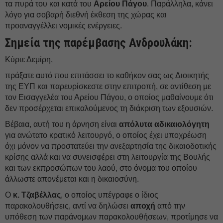
τα πυρά του και κατά του
Αρείου Πάγου
. Παράλληλα, κάνει
λόγο για σοβαρή διεθνή έκθεση της χώρας και
προαναγγέλλει νομικές ενέργειες.
Σημεία της παρέμβασης Ανδρουλάκη:
Κύριε Δεμίρη,
πράξατε αυτό που επιτάσσει το καθήκον σας ως Διοικητής
της ΕΥΠ και παρευρίσκεστε στην επιτροπή, σε αντίθεση με
τον Εισαγγελέα του Αρείου Πάγου, ο οποίος μαθαίνουμε ότι
δεν προσέρχεται επικαλούμενος τη διάκριση των εξουσιών.
Βέβαια, αυτή του η άρνηση είναι
απόλυτα αδικαιολόγητη
για ανώτατο κρατικό λειτουργό, ο οποίος έχει υποχρέωση
όχι μόνον να προστατεύει την ανεξαρτησία της δικαιοδοτικής
κρίσης αλλά και να συνεισφέρει στη λειτουργία της Βουλής
και των εκπροσώπων του λαού, στο όνομα του οποίου
άλλωστε απονέμεται και η δικαιοσύνη.
Ο
κ. Τζαβέλλας
, ο οποίος υπέγραφε ο ίδιος
παρακολουθήσεις, αντί να δηλώσει
αποχή
από την
υπόθεση των παράνομων παρακολουθήσεων, προτίμησε να