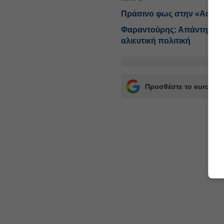
Πράσινο φως στην «Ασπίδ
Φαραντούρης: Απάντηση-κό
αλιευτική πολιτική
Προσθέστε το euro2day