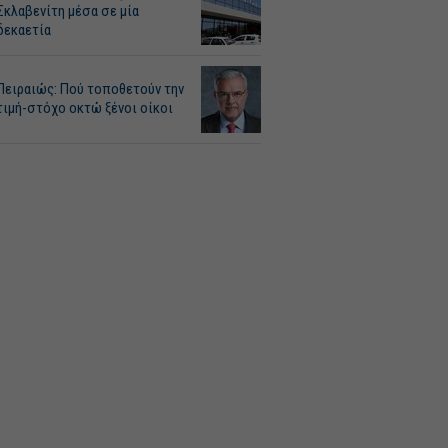
Σκλαβενίτη μέσα σε μία
δεκαετία
Πειραιώς: Πού τοποθετούν την
τιμή-στόχο οκτώ ξένοι οίκοι