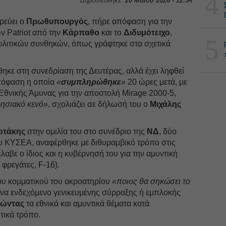
4
Δημοσιεύθηκε:
20 Μαΐου 2026 - 12:34
ρεύει ο
Πρωθυπουργός
, πήρε απόφαση για την
 Patriot από την
Κάρπαθο
και το
Διδυμότειχο
,
5
λιτικών συνθηκών, όπως γράφτηκε στα σχετικά
κε στη συνεδρίαση της Δευτέρας, αλλά έχει ληφθεί
απόφαση η οποία
«
συμπληρώθηκε
»
20 ώρες μετά, με
θνικής Άμυνας για την αποστολή Mirage 2000-5,
ρησιακό κενό»
, σχολιάζει σε δήλωσή του ο
Μιχάλης
οτάκης
στην ομιλία του στο συνέδριο της
ΝΔ
, δύο
υ ΚΥΣΕΑ, αναφέρθηκε με διθυραμβικό τρόπο στις
αβε ο ίδιος και η κυβέρνησή του για την αμυντική
 φρεγάτες, F-16).
ου κομματικού του ακροατηρίου
«ποιος θα σηκώσει το
να ενδεχόμενο γενικευμένης σύρραξης ή εμπλοκής
ιώντας
τα εθνικά και αμυντικά θέματα κατά
τικά τρόπο.