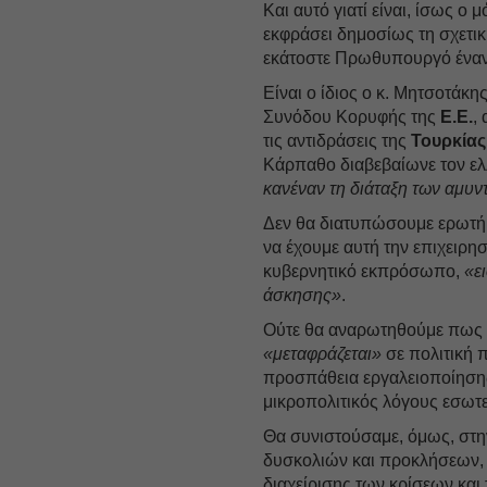
Και αυτό γιατί είναι, ίσως 
εκφράσει δημοσίως τη σχετι
εκάτοστε Πρωθυπουργό έναντ
Είναι ο ίδιος ο κ. Μητσοτάκη
Συνόδου Κορυφής της
Ε.Ε.
,
τις αντιδράσεις της
Τουρκίας
Κάρπαθο διαβεβαίωνε τον ε
κανέναν τη διάταξη των αμυν
Δεν θα διατυπώσουμε ερωτήματ
να έχουμε αυτή την επιχειρη
κυβερνητικό εκπρόσωπο,
«ε
άσκησης»
.
Ούτε θα αναρωτηθούμε πως γ
«μεταφράζεται»
σε πολιτική 
προσπάθεια εργαλειοποίησης 
μικροπολιτικός λόγους εσωτ
Θα συνιστούσαμε, όμως, στη
δυσκολιών και προκλήσεων, α
διαχείρισης των κρίσεων και