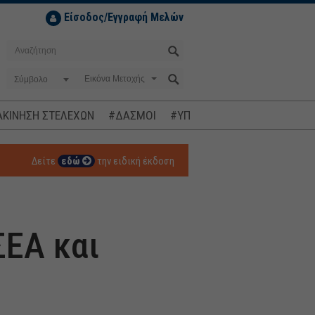
Είσοδος/Εγγραφή Μελών
Σύμβολο
ΚΙΝΗΣΗ ΣΤΕΛΕΧΩΝ
#ΔΑΣΜΟΙ
#ΥΠΟΚΛΟΠΕΣ
#ΠΛΗΘΩΡΙΣΜ
Δείτε
εδώ
την ειδική έκδοση
ΣΕΑ και