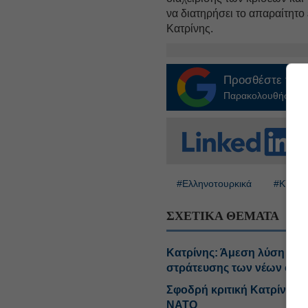
να διατηρήσει το απαραίτητο
Κατρίνης.
Προσθέστε το
E
Παρακολουθήστε τις
#Ελληνοτουρκικά
#ΚΥΣΕ
ΣΧΕΤΙΚΑ ΘΕΜΑΤΑ
Κατρίνης: Άμεση λύση με 
στράτευσης των νέων φοι
Σφοδρή κριτική Κατρίνη στ
ΝΑΤΟ