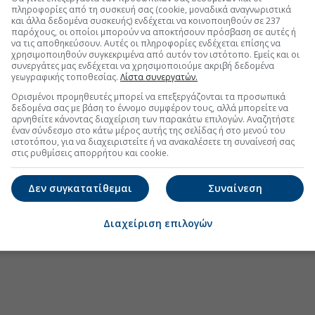
πληροφορίες από τη συσκευή σας (cookie, μοναδικά αναγνωριστικά
α του Αχιλλέα» από το ΚΥΣΕΑ
και άλλα δεδομένα συσκευής) ενδέχεται να κοινοποιηθούν σε 237
παρόχους, οι οποίοι μπορούν να αποκτήσουν πρόσβαση σε αυτές ή
λαφος της Κάγια Κάλλας για Τουρκία και
να τις αποθηκεύσουν. Αυτές οι πληροφορίες ενδέχεται επίσης να
χρησιμοποιηθούν συγκεκριμένα από αυτόν τον ιστότοπο. Εμείς και οι
συνεργάτες μας ενδέχεται να χρησιμοποιούμε ακριβή δεδομένα
γεωγραφικής τοποθεσίας.
Λίστα συνεργατών.
Ορισμένοι προμηθευτές μπορεί να επεξεργάζονται τα προσωπικά
δεδομένα σας με βάση το έννομο συμφέρον τους, αλλά μπορείτε να
αρνηθείτε κάνοντας διαχείριση των παρακάτω επιλογών. Αναζητήστε
.gr στο Discover
έναν σύνδεσμο στο κάτω μέρος αυτής της σελίδας ή στο μενού του
ιστοτόπου, για να διαχειριστείτε ή να ανακαλέσετε τη συναίνεσή σας
στις ρυθμίσεις απορρήτου και cookie.
Δεν συγκατατίθεμαι
Συναίνεση
Διαχείριση επιλογών