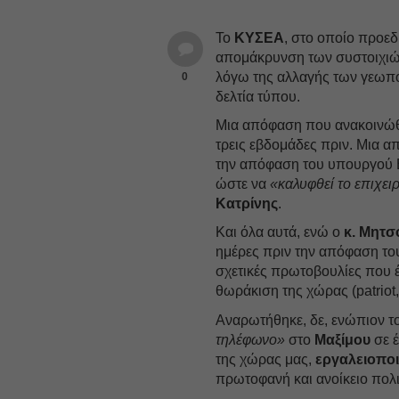
Το
ΚΥΣΕΑ
, στο οποίο προεδ
απομάκρυνση των συστοιχιών
λόγω της αλλαγής των γεωπο
0
δελτία τύπου.
Μια απόφαση που ανακοινώθη
τρεις εβδομάδες πριν. Μια 
την απόφαση του υπουργού Ε
ώστε να
«καλυφθεί το επιχει
Κατρίνης
.
Και όλα αυτά, ενώ ο
κ. Μητσ
ημέρες πριν την απόφαση το
σχετικές πρωτοβουλίες που έλ
θωράκιση της χώρας (patriot,
Αναρωτήθηκε, δε, ενώπιον τ
τηλέφωνο»
στο
Μαξίμου
σε έ
της χώρας μας,
εργαλειοπο
πρωτοφανή και ανοίκειο πολι