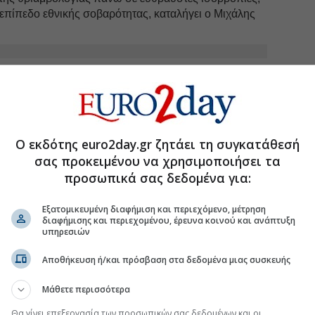
 επίπεδο εθνικής σοβαρότητας, καταλήγει ο Μιχάλης
uro2day.gr
στο
Google Discover!
 εξελίξεις με την υπογραφη εγκυρότητας του Euro2day.gr
FOLLOW US
Ο εκδότης euro2day.gr ζητάει τη συγκατάθεσή
Ακολουθήστε τη σελίδα του
Euro2day.gr
στο
Linkedin
σας προκειμένου να χρησιμοποιήσει τα
προσωπικά σας δεδομένα για:
Α
#Μιχάλης Κατρίνης
Εξατομικευμένη διαφήμιση και περιεχόμενο, μέτρηση
διαφήμισης και περιεχομένου, έρευνα κοινού και ανάπτυξη
υπηρεσιών
επαρκείς προθεσμίες για την αναβολή
Αποθήκευση ή/και πρόσβαση στα δεδομένα μιας συσκευής
τητών
Μάθετε περισσότερα
ην κυβέρνηση για τη στάση της στη Σύνοδο του
Θα γίνει επεξεργασία των προσωπικών σας δεδομένων και οι