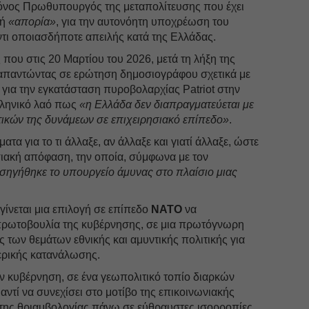
ο μόνος Πρωθυπουργός της μεταπολίτευσης που έχει
κή
«απορία»
, για την αυτονόητη υποχρέωση του
ι οποιασδήποτε απειλής κατά της Ελλάδας.
ς που στις 20 Μαρτίου του 2026, μετά τη λήξη της
 απαντώντας σε ερώτηση δημοσιογράφου σχετικά με
για την εγκατάσταση πυροβολαρχίας Patriot στην
λληνικό λαό πως
«η Ελλάδα δεν διαπραγματεύεται με
τικών της δυνάμεων σε επιχειρησιακό επίπεδο»
.
α για το τι άλλαξε, αν άλλαξε και γιατί άλλαξε, ώστε
σιακή απόφαση, την οποία, σύμφωνα με τον
ισηγήθηκε το υπουργείο άμυνας στο πλαίσιο μιας
ίνεται μια επιλογή σε επίπεδο
ΝΑΤΟ
να
πρωτοβουλία της κυβέρνησης, σε μια πρωτόγνωρη
των θεμάτων εθνικής και αμυντικής πολιτικής για
ερικής κατανάλωσης.
ν κυβέρνηση, σε ένα γεωπολιτικό τοπίο διαρκών
ντί να συνεχίσει στο μοτίβο της επικοινωνιακής
 της θριαμβολογίας πάνω σε εύθραυστες ισορροπίες,