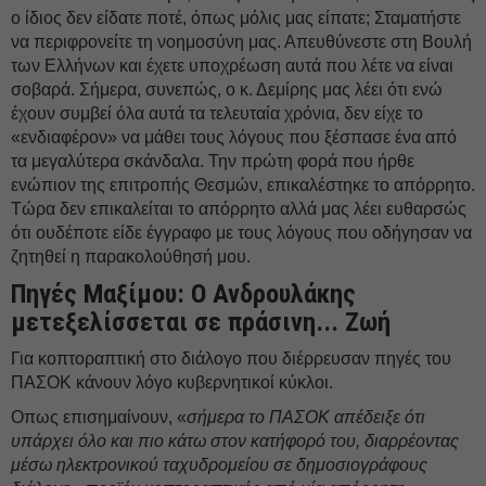
ο ίδιος δεν είδατε ποτέ, όπως μόλις μας είπατε; Σταματήστε
να περιφρονείτε τη νοημοσύνη μας. Απευθύνεστε στη Βουλή
των Ελλήνων και έχετε υποχρέωση αυτά που λέτε να είναι
σοβαρά. Σήμερα, συνεπώς, ο κ. Δεμίρης μας λέει ότι ενώ
έχουν συμβεί όλα αυτά τα τελευταία χρόνια, δεν είχε το
«ενδιαφέρον» να μάθει τους λόγους που ξέσπασε ένα από
τα μεγαλύτερα σκάνδαλα. Την πρώτη φορά που ήρθε
ενώπιον της επιτροπής Θεσμών, επικαλέστηκε το απόρρητο.
Τώρα δεν επικαλείται το απόρρητο αλλά μας λέει ευθαρσώς
ότι ουδέποτε είδε έγγραφο με τους λόγους που οδήγησαν να
ζητηθεί η παρακολούθησή μου.
Πηγές Μαξίμου: Ο Ανδρουλάκης
μετεξελίσσεται σε πράσινη... Ζωή
Για κοπτοραπτική στο διάλογο που διέρρευσαν πηγές του
ΠΑΣΟΚ κάνουν λόγο κυβερνητικοί κύκλοι.
Οπως επισημαίνουν, «
σήμερα το ΠΑΣΟΚ απέδειξε ότι
υπάρχει όλο και πιο κάτω στον κατήφορό του, διαρρέοντας
μέσω ηλεκτρονικού ταχυδρομείου σε δημοσιογράφους