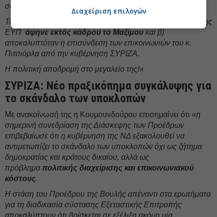
συνεδριάσεις για τις υποκλοπές.
Διαχείριση επιλογών
Τότε οι διαρροές ήταν θεμιτές αφού α) ο πρώην διοικητής της
ΕΥΠ
άφηνε εκτός κάδρου το Μαξίμου
και β)
αποκαλυπτόταν η επισύνδεση των επικοινωνιών του κ.
Πιτσιόρλα από την κυβέρνηση ΣΥΡΙΖΑ.
Η πολιτική αποδρομή στο μεγαλείο της!»
ΣΥΡΙΖΑ: Νέο πραξικόπημα συγκάλυψης για
το σκάνδαλο των υποκλοπών
Με ανακοίνωσή της η Κουμουνδούρου επισημαίνει ότι
«η
σημερινή συνεδρίαση της Διάσκεψης των Προέδρων
επιβεβαίωσε ότι η κυβέρνηση της ΝΔ εξακολουθεί να
αντιμετωπίζει το σκάνδαλο των υποκλοπών όχι ως ζήτημα
δημοκρατίας και κράτους δικαίου, αλλά ως
πρόβλημα
πολιτικής διαχείρισης και επικοινωνιακού
κόστους
.
Η στάση του Προέδρου της Βουλής απέναντι στα ερωτήματα
για τη διαδικασία σύστασης Εξεταστικής Επιτροπής
αποκαλύπτουν ότι βρίσκεται σε εξέλιξη ακόμη μία