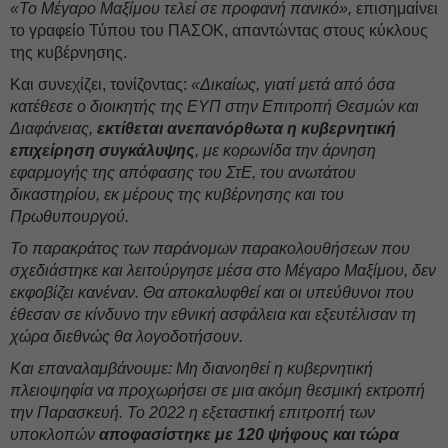
«Το Μέγαρο Μαξίμου τελεί σε προφανή πανικό»,
επισημαίνει
το γραφείο Τύπου του ΠΑΣΟΚ, απαντώντας στους κύκλους
της κυβέρνησης.
Και συνεχίζει, τονίζοντας:
«Δικαίως, γιατί μετά από όσα
κατέθεσε ο διοικητής της ΕΥΠ στην Επιτροπή Θεσμών και
Διαφάνειας,
εκτίθεται ανεπανόρθωτα η κυβερνητική
επιχείρηση συγκάλυψης
, με κορωνίδα την άρνηση
εφαρμογής της απόφασης του ΣτΕ, του ανωτάτου
δικαστηρίου, εκ μέρους της κυβέρνησης και του
Πρωθυπουργού.
Το παρακράτος των παράνομων παρακολουθήσεων που
σχεδιάστηκε και λειτούργησε μέσα στο Μέγαρο Μαξίμου, δεν
εκφοβίζει κανέναν. Θα αποκαλυφθεί και οι υπεύθυνοι που
έθεσαν σε κίνδυνο την εθνική ασφάλεια και εξευτέλισαν τη
χώρα διεθνώς θα λογοδοτήσουν.
Και επαναλαμβάνουμε: Μη διανοηθεί η κυβερνητική
πλειοψηφία να προχωρήσει σε μια ακόμη θεσμική εκτροπή
την Παρασκευή. Το 2022 η εξεταστική επιτροπή των
υποκλοπών
αποφασίστηκε με 120 ψήφους και τώρα