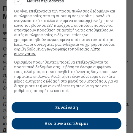
Μάθετε περισσότερα
ΠΑΣΟΚ: Επιλεκτικές ευαισθησίες από το
Θα γίνει επεξεργασία των προσωπικών σας δεδομένων και
Μαξίμου
οι πληροφορίες από τη συσκευή σας (cookie, μοναδικά
αναγνωριστικά και άλλα δεδομένα συσκευής) ενδέχεται να
κοινοποιηθούν σε 237 παρόχους, οι οποίοι μπορούν να
Η αλήθεια είναι επίμονη και εκθέτει όσους θέλουν να τη
αποκτήσουν πρόσβαση σε αυτές ή να τις αποθηκεύσουν.
φέρουν στα μέτρα τους, σημειώνει σε νεότερη ανακοίνωσή
Αυτές οι πληροφορίες ενδέχεται επίσης να
του το ΠΑΣΟΚ.
χρησιμοποιηθούν συγκεκριμένα από αυτόν τον ιστότοπο.
Εμείς και οι συνεργάτες μας ενδέχεται να χρησιμοποιούμε
Οπως επισημαίνει,
«σήμερα το Μέγαρο Μαξίμου είχε έναν
ακριβή δεδομένα γεωγραφικής τοποθεσίας.
Λίστα
συνεργατών.
στόχο: να μην γραφτεί ούτε μια δημοσιογραφική αράδα και
να μην ενημερωθεί η κοινή γνώμη για όσα ακούστηκαν στην
Ορισμένοι προμηθευτές μπορεί να επεξεργάζονται τα
προσωπικά δεδομένα σας με βάση το έννομο συμφέρον
Επιτροπή Θεσμών και εν πολλοίς μαρτυρούν την
τους, αλλά μπορείτε να αρνηθείτε κάνοντας διαχείριση των
πρωτοφανή μεθόδευση,
κρατική υπηρεσία υπό τον
παρακάτω επιλογών. Αναζητήστε έναν σύνδεσμο στο κάτω
μέρος αυτής της σελίδας ή στο μενού του ιστοτόπου, για να
Πρωθυπουργό να μην εκτελεί απόφαση του ανώτατου
διαχειριστείτε ή να ανακαλέσετε τη συναίνεσή σας στις
δικαστηρίου της χώρας.
ρυθμίσεις απορρήτου και cookie.
Για τις επιλεκτικές ευαισθησίες της κυβέρνησης και του
Προέδρου της Βουλής, δεν χρειάζεται κανένα αντεπιχείρημα,
Συναίνεση
παρά μόνο τα δημοσιεύματα του 2022 όπου καταγράφονται
οι διαρροές των καταθέσεων στην Επιτροπή Θεσμών του
Δεν συγκατατίθεμαι
κυρίου Κοντολέοντος, του κυρίου Δραβίλλα, της κυρίας
Βλάχου και του κυρίου Ρουμπάτη
σε αλλεπάλληλες