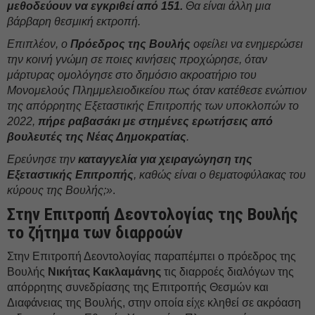
μεθοδεύουν να εγκριθεί από 151.
Θα είναι άλλη μια
βάρβαρη θεσμική εκτροπή.
Επιπλέον, ο
Πρόεδρος της Βουλής
οφείλει να ενημερώσει
την κοινή γνώμη σε ποιες κινήσεις προχώρησε, όταν
μάρτυρας ομολόγησε στο δημόσιο ακροατήριο του
Μονομελούς Πλημμελειοδικείου πως όταν κατέθεσε ενώπιον
της απόρρητης Εξεταστικής Επιτροπής των υποκλοπών το
2022,
πήρε ραβασάκι με στημένες ερωτήσεις από
βουλευτές της Νέας Δημοκρατίας
.
Ερεύνησε την
καταγγελία για χειραγώγηση της
Εξεταστικής Επιτροπής
, καθώς είναι ο θεματοφύλακας του
κύρους της Βουλής;»
.
Στην Επιτροπή Δεοντολογίας της Βουλής
το ζήτημα των διαρροών
Στην Επιτροπή Δεοντολογίας παραπέμπει ο πρόεδρος της
Βουλής
Νικήτας Κακλαμάνης
τις διαρροές διαλόγων της
απόρρητης συνεδρίασης της Επιτροπής Θεσμών και
Διαφάνειας της Βουλής, στην οποία είχε κληθεί σε ακρόαση