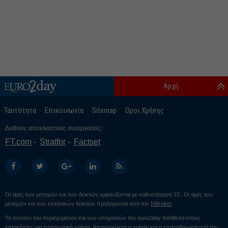
Αρχή
Ταυτότητα
Επικοινωνία
Sitemap
Οροι Χρήσης
Διεθνείς αποκλειστικές συνεργασίες:
FT.com
Stratfor
Factset
Οι τιμές των μετοχών και των δεικτών εμφανίζονται με καθυστέρηση 15’. Οι τιμές των
μετοχών και των ελληνικών δεικτών προέρχονται από την
InBroker
Το σύνολο του περιεχομένου και των υπηρεσιών του euro2day διατίθεται στους
επισκέπτες για προσωπική χρήση. Απαγορεύεται η χρήση και η επαναδημοσίευσή του