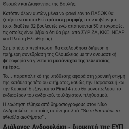
Θεσμών και Διαφάνειας της Βουλής.
Κατόπιν όλων αυτών, μένει να φανεί εάν το ΠΑΣΟΚ θα
ζητήσει να κατατεθεί
πρόταση μομφής
στην κυβέρνηση.
(σ.σ. διαθέτει 32 βουλευτές ενώ απαιτούνται 50 υπογραφές,
τις οποίες είναι βέβαιο ότι θα βρει από ΣΥΡΙΖΑ, ΚΚΕ, ΝΕΑΡ
και Πλεύση Ελευθερίας).
Σε μία τέτοια περίπτωση, θα ακολουθήσει διήμερη ή
τριήμερη συνεδρίαση της Ολομέλειας με την ονομαστική
ψηφοφορία να γίνεται τα
μεσάνυχτα της τελευταίας
ημέρας
.
Το… παραπολιτικό της υπόθεσης αφορά στη χρονική στιγμή
της κατάθεσης τέτοιου αιτήματος, καθώς την Παρασκευή και
την Κυριακή διεξάγεται
το Final 4
που θα μονοπωλήσει το
ενδιαφέρον του ανδρικού, τουλάχιστον, πληθυσμού.
Η ερώτηση τέθηκε από δημοσιογράφους στον Νίκο
Ανδρουλάκη, ο οποίος απάντησε λιτά: “
Θα σεβαστούμε τα
φίλαθλα αισθήματα”
…
Διάλογος Ανδρουλάκη - διοικητή της ΕΥΠ