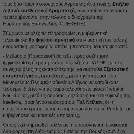
τους δύο πρώην υπουργούς Αγροτικής Ανάπτυξης,
Σπήλιο
Λιβανό και Φωτεινή Αραμπατζή,
των οποίων τα ονόματα
περιλαμβάνονται στην τελευταία δικογραφία της
Ευρωπαϊκής Εισαγγελίας (ΟΠΕΚΕΠΕ).
Σύμφωνα με όλες τις πληροφορίες, η κυβερνητική
πλειοψηφία
θα ψηφίσει αρνητικά
στην μυστική (με κάλπη)
ονομαστική ψηφοφορία, οπότε η πρόταση θα καταψηφιστεί.
- Μεθαύριο (Παρασκευή) θα τεθεί προς συζήτηση/
ψηφοφορία η έτερη πρόταση, αρχικά του ΠΑΣΟΚ και στη
συνέχεια όλης της αντιπολίτευσης, να συσταθεί
Εξεταστική
επιτροπή για τις υποκλοπές
, μετά την απόφαση του
Μονομελούς Πλημμελειοδικείου Αθήνας να καταδικάσει
τέσσερις ιδιώτες για τις παρακολουθήσεις μέσω Predator.
Και, κυρίως, μετά τις δημόσιες δηλώσεις του επικεφαλής της
Intellexa, Ισραηλινού απόστρατου,
Ταλ Ντίλιαν
, ότι η
εταιρεία του εμπορεύεται το παράνομο λογισμικό Predator με
κυβερνήσεις και κρατικές υπηρεσίες.
Όπως έχει σημειωθεί πολλάκις, η αντιπολίτευση δικαιούται
δύο φορές στη διάρκεια μίας θητείας της Βουλής (σ.σ. έχει