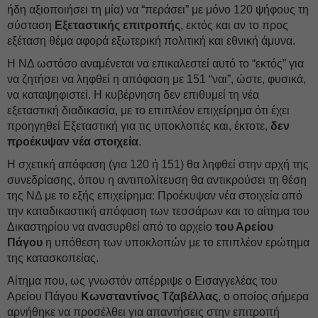
ήδη αξιοποιήσει τη μία) να “περάσει” με μόνο 120 ψήφους τη
σύσταση
Εξεταστικής επιτροπής
, εκτός και αν το προς
εξέταση θέμα αφορά εξωτερική πολιτική και εθνική άμυνα.
Η ΝΔ ωστόσο αναμένεται να επικαλεστεί αυτό το “εκτός” για
να ζητήσει να ληφθεί η απόφαση με 151 “ναι”, ώστε, φυσικά,
να καταψηφιστεί. Η κυβέρνηση δεν επιθυμεί τη νέα
εξεταστική διαδικασία, με το επιπλέον επιχείρημα ότι έχει
προηγηθεί Εξεταστική για τις υποκλοπές και, έκτοτε,
δεν
προέκυψαν νέα στοιχεία
.
Η σχετική απόφαση (για 120 ή 151) θα ληφθεί στην αρχή της
συνεδρίασης, όπου η αντιπολίτευση θα αντικρούσει τη θέση
της ΝΔ με το εξής επιχείρημα: Προέκυψαν νέα στοιχεία από
την καταδικαστική απόφαση των τεσσάρων και το αίτημα του
Δικαστηρίου να ανασυρθεί από το αρχείο
του Αρείου
Πάγου
η υπόθεση των υποκλοπών με το επιπλέον ερώτημα
της κατασκοπείας.
Αίτημα που, ως γνωστόν απέρριψε ο Εισαγγελέας του
Αρείου Πάγου
Κωνσταντίνος Τζαβέλλας
, ο οποίος σήμερα
αρνήθηκε να προσέλθει για απαντήσεις στην επιτροπή