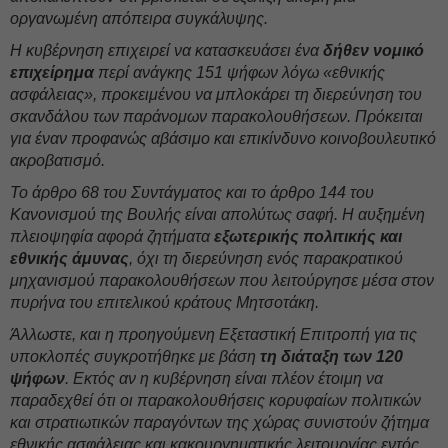
οργανωμένη απόπειρα συγκάλυψης.
Η κυβέρνηση επιχειρεί να κατασκευάσει ένα
δήθεν νομικό
επιχείρημα
περί ανάγκης 151 ψήφων λόγω «εθνικής
ασφάλειας», προκειμένου να μπλοκάρει τη διερεύνηση του
σκανδάλου των παράνομων παρακολουθήσεων. Πρόκειται
για έναν προφανώς αβάσιμο και επικίνδυνο κοινοβουλευτικό
ακροβατισμό.
Το άρθρο 68 του Συντάγματος και το άρθρο 144 του
Κανονισμού της Βουλής είναι απολύτως σαφή. Η αυξημένη
πλειοψηφία αφορά ζητήματα
εξωτερικής πολιτικής και
εθνικής άμυνας
, όχι τη διερεύνηση ενός παρακρατικού
μηχανισμού παρακολουθήσεων που λειτούργησε μέσα στον
πυρήνα του επιτελικού κράτους Μητσοτάκη.
Άλλωστε, και η προηγούμενη Εξεταστική Επιτροπή για τις
υποκλοπές συγκροτήθηκε με βάση
τη διάταξη των 120
ψήφων
. Εκτός αν η κυβέρνηση είναι πλέον έτοιμη να
παραδεχθεί ότι οι παρακολουθήσεις κορυφαίων πολιτικών
και στρατιωτικών παραγόντων της χώρας συνιστούν ζήτημα
εθνικής ασφάλειας και κακουργηματικής λειτουργίας εντός