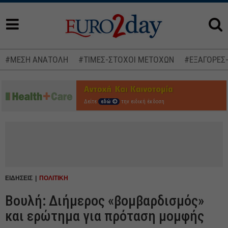
#ΜΕΣΗ ΑΝΑΤΟΛΗ
#ΤΙΜΕΣ-ΣΤΟΧΟΙ ΜΕΤΟΧΩΝ
#ΕΞΑΓΟΡΕΣ
Δείτε
εδώ
την ειδική έκδοση
ΕΙΔΗΣΕΙΣ
ΠΟΛΙΤΙΚΗ
Βουλή: Διήμερος «βομβαρδισμός»
και ερώτημα για πρόταση μομφής