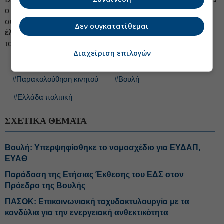
ο κ. Βορίδης και ο κ. Μαρινάκης, ήταν να ζητήσουν
συγγνώμη από τον Νίκο Ανδρουλάκη για
τα ψέματα που
Δεν συγκατατίθεμαι
έλεγαν επί τέσσερα χρόνια
και γκρέμισε με την κατάθεση
του ο Διοικητής της ΕΥΠ», καταλήγει η ανακοίνωση.
Διαχείριση επιλογών
#Παρακολούθηση κινητού
#Βουλή
#Ελλάδα πολιτική
ΣΧΕΤΙΚΑ ΘΕΜΑΤΑ
Βουλή: Υπερψηφίσθηκε το νομοσχέδιο για ΕΥΔΑΠ,
ΕΥΑΘ
Παράδοση της Ετήσιας Έκθεσης του ΕΔΣ στον
Πρόεδρο της Βουλής
ΠΑΣΟΚ: Επικοινωνιακή ταχυδακτυλουργία με τα
κονδύλια για την ενεργειακή ανθεκτικότητα