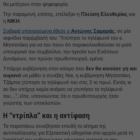
θα μετέχουν στην ψηφοφορία.
Την παραμονή, επίσης, επέλεξαν η
Πλεύση Ελευθερίας
και
η
ΝΙΚΗ
.
Σοβαρά υπονοούμενα έθεσε ο
Αντώνης Σαμαράς
, σε μία
αιφνίδια παρέμβασή του: “Χτύπησε το τηλέφωνό του κ.
Μητσοτάκη για να του πουν ότι παρακολουθούσαν το μισό
υπουργικό του συμβούλιο, την ηγεσία των Ενόπλων
Δυνάμεων, τον πρώην πρωθυπουργό, εμένα;
Υπάρχει κυβέρνηση στον κόσμο που
δεν θα κινούσε γη και
ουρανό
να μάθει τι συνέβη; Ναι, η κυβέρνηση Μητσοτάκη.
Τζάμπα χτύπησε το τηλέφωνό του στις 3 το πρωί. Εκτός κι
αν δεν υπήρχε καμία ανάγκη να χτυπήσει το τηλέφωνό
του…”, είπε, υπονοώντας ότι ο πρωθυπουργός ήταν
γνώστης των υποκλοπών.
Η “ντρίπλα” και η αντίφαση
Τα παραπάνω συνέβησαν επειδή το αίτημα της
αντιπολίτευσης για Εξεταστική οδηγείται στο αρχείο μετά τη
“ντρίπλα” του κυβερνώντος κόμματος σχετικά με τον