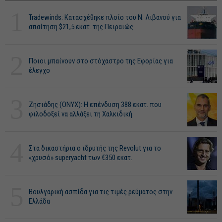
1
Tradewinds: Κατασχέθηκε πλοίο του Ν. Λιβανού για
απαίτηση $21,5 εκατ. της Πειραιώς
2
Ποιοι μπαίνουν στο στόχαστρο της Εφορίας για
έλεγχο
3
Ζησιάδης (ONYX): Η επένδυση 388 εκατ. που
φιλοδοξεί να αλλάξει τη Χαλκιδική
4
Στα δικαστήρια ο ιδρυτής της Revolut για το
«χρυσό» superyacht των €350 εκατ.
5
Βουλγαρική ασπίδα για τις τιμές ρεύματος στην
Ελλάδα