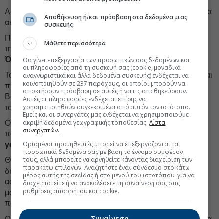
Αυτή δεν είναι μια λαμπρή ιστορία “θριάμβου” σας , αλλά μια
Αποθήκευση ή/και πρόσβαση στα δεδομένα μιας
ακόμη
μελανή σελίδα
της διακυβέρνησης σας.
συσκευής
Πρωταθλητές στην κατάλυση των θεσμών, στην αποφυγή
Μάθετε περισσότερα
της διαφάνειας και της λογοδοσίας. Άξιοι μιμητές
του
Όρμπαν
.
Θα γίνει επεξεργασία των προσωπικών σας δεδομένων και
οι πληροφορίες από τη συσκευή σας (cookie, μοναδικά
Το ότι μιλάει ο κ. Βορίδης για "
δημοκρατικό καθήκον
", είναι
αναγνωριστικά και άλλα δεδομένα συσκευής) ενδέχεται να
κοινοποιηθούν σε 237 παρόχους, οι οποίοι μπορούν να
προφανώς το ανέκδοτο της ημέρας. Το ότι ασκεί ο κ.
αποκτήσουν πρόσβαση σε αυτές ή να τις αποθηκεύσουν.
Βορίδης κριτική στο Νίκο Ανδρουλάκη για την προσήλωση
Αυτές οι πληροφορίες ενδέχεται επίσης να
χρησιμοποιηθούν συγκεκριμένα από αυτόν τον ιστότοπο.
του στη δημοκρατία, είναι παράσημο.
Εμείς και οι συνεργάτες μας ενδέχεται να χρησιμοποιούμε
ακριβή δεδομένα γεωγραφικής τοποθεσίας.
Λίστα
Ο κ. Βορίδης όταν παραβιάστηκαν οι νόμοι και
συνεργατών.
παρακολουθήθηκε, έκανε το δημοκρατικό του καθήκον
Ορισμένοι προμηθευτές μπορεί να επεξεργάζονται τα
γαργάρα
και δεν συνέδραμε τη δικαιοσύνη.
προσωπικά δεδομένα σας με βάση το έννομο συμφέρον
τους, αλλά μπορείτε να αρνηθείτε κάνοντας διαχείριση των
Θα ήταν φαίνεται ένας "άλλος Βορίδης", αυτός που χθες
παρακάτω επιλογών. Αναζητήστε έναν σύνδεσμο στο κάτω
δήλωσε πως δεν τον κάλυψε η απάντηση Δεμίρη και
μέρος αυτής της σελίδας ή στο μενού του ιστοτόπου, για να
ασκούσε κριτική στον Εισαγγελέα που δεν τον κάλεσε ως
διαχειριστείτε ή να ανακαλέσετε τη συναίνεσή σας στις
ρυθμίσεις απορρήτου και cookie.
μάρτυρα στην υπόθεση των παράνομων
παρακολουθήσεων.
Συναίνεση
Ως εδώ με την υποκρισία. Αν κάτι έπρεπε να κάνουν σήμερα