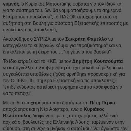
γυμνός
, ο Κυριάκος Μητσοτάκης φοβάται για τον ίδιον και
για το σύστημα του, δεν θα νομιμοποιήσουμε το σημερινό
θέατρο του παραλόγου”, το ΠΑΣΟΚ αποχώρησε από τη
συζήτηση στη Βουλή για σύσταση Εξεταστικής επιτροπής με
αντικείμενο τις υποκλοπές.
Ακολούθησε ο ΣΥΡΙΖΑ με τον
Σωκράτη Φάμελλο
να
καταγγέλλει το κυβερνών κόμμα για “πραξικόπημα” και να
επικαλείται με τη σειρά του …”τη γύμνια του βασιλιά”.
Το ίδιο έπραξε και το ΚΚΕ, με τον
Δημήτρη Κουτσούμπα
να καταγγέλλει την κυβέρνηση ότι έχει μοναδικό μέλημα να
συγκαλύπτει υποθέσεις (“χθες αρνήθηκε προανακριτική για
τον ΟΠΕΚΕΠΕ, σήμερα Εξεταστική για τις υποκλοπές),
“επιδεικνύοντας αστείρευτη ευρηματικότητα κάθε φορά για
να το πετύχει”.
Με τα ίδια επιχειρήματα που διατύπωσε η
Πέτη Πέρκα
,
αποχώρησε και η Νέα Αριστερά, ενώ ο
Κυριάκος
Βελόπουλος
διαφώνησε με τις αποχωρήσεις αλλά ενώ
αρχικά οι βουλευτές της Ελληνικής Λύσης παρέμειναν στην
αίθουσα, στη συνέχεια βγήκαν κι αυτοί και είναι άγνωστο εάν