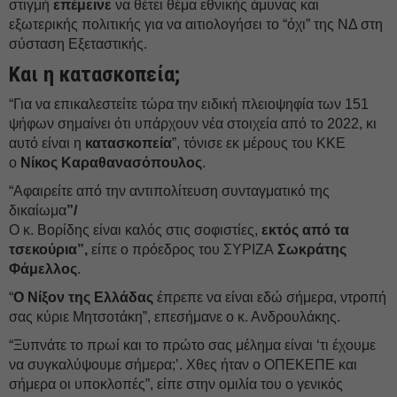
στιγμή
επέμεινε
να θέτει θέμα εθνικής άμυνας και
εξωτερικής πολιτικής για να αιτιολογήσει το “όχι” της ΝΔ στη
σύσταση Εξεταστικής.
Και η κατασκοπεία;
“Για να επικαλεστείτε τώρα την ειδική πλειοψηφία των 151
ψήφων σημαίνει ότι υπάρχουν νέα στοιχεία από το 2022, κι
αυτό είναι η
κατασκοπεία
”, τόνισε εκ μέρους του ΚΚΕ
ο
Νίκος Καραθανασόπουλος
.
“Αφαιρείτε από την αντιπολίτευση συνταγματικό της
δικαίωμα
”/
Ο κ. Βορίδης είναι καλός στις σοφιστίες,
εκτός από τα
τσεκούρια”,
είπε ο πρόεδρος του ΣΥΡΙΖΑ
Σωκράτης
Φάμελλος
.
“
Ο Νίξον της Ελλάδας
έπρεπε να είναι εδώ σήμερα, ντροπή
σας κύριε Μητσοτάκη”, επεσήμανε ο κ. Ανδρουλάκης.
“Ξυπνάτε το πρωί και το πρώτο σας μέλημα είναι ‘τι έχουμε
να συγκαλύψουμε σήμερα;’. Χθες ήταν ο ΟΠΕΚΕΠΕ και
σήμερα οι υποκλοπές”, είπε στην ομιλία του ο γενικός