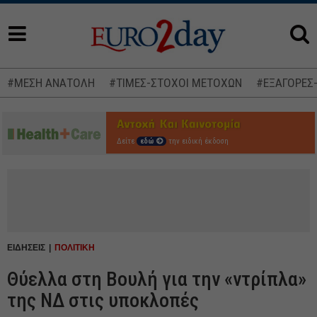
#ΜΕΣΗ ΑΝΑΤΟΛΗ
#ΤΙΜΕΣ-ΣΤΟΧΟΙ ΜΕΤΟΧΩΝ
#ΕΞΑΓΟΡΕΣ
Δείτε
εδώ
την ειδική έκδοση
ΕΙΔΗΣΕΙΣ
ΠΟΛΙΤΙΚΗ
Θύελλα στη Βουλή για την «ντρίπλα»
της ΝΔ στις υποκλοπές