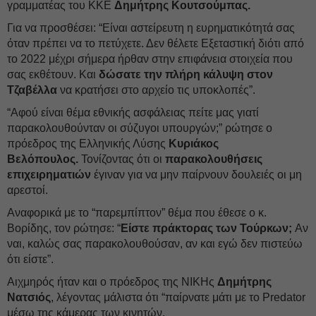
γραμματέας του ΚΚΕ
Δημήτρης Κουτσούμπας.
Για να προσθέσει: “Είναι αστείρευτη η ευρηματικότητά σας
όταν πρέπει να το πετύχετε. Δεν θέλετε Εξεταστική διότι από
το 2022 μέχρι σήμερα ήρθαν στην επιφάνεια στοιχεία που
σας εκθέτουν. Και
δώσατε την πλήρη κάλυψη στον
Τζαβέλλα
να κρατήσει στο αρχείο τις υποκλοπές”.
“Αφού είναι θέμα εθνικής ασφάλειας πείτε μας γιατί
παρακολουθούνταν οι σύζυγοι υπουργών;” ρώτησε ο
πρόεδρος της Ελληνικής Λύσης
Κυριάκος
Βελόπουλος.
Τονίζοντας ότι οι
παρακολουθήσεις
επιχειρηματιών
έγιναν
για να μην παίρνουν δουλειές οι μη
αρεστοί.
Αναφορικά με το “παρεμπίπτον” θέμα που έθεσε ο κ.
Βορίδης, τον ρώτησε: “
Είστε πράκτορας των Τούρκων;
Αν
ναι, καλώς σας παρακολουθούσαν, αν και εγώ δεν πιστεύω
ότι είστε”.
Αιχμηρός ήταν και ο πρόεδρος της ΝΙΚΗς
Δημήτρης
Νατσιός
, λέγοντας μάλιστα ότι “παίρνατε μάτι με το Predator
μέσω της κάμερας των κινητών.