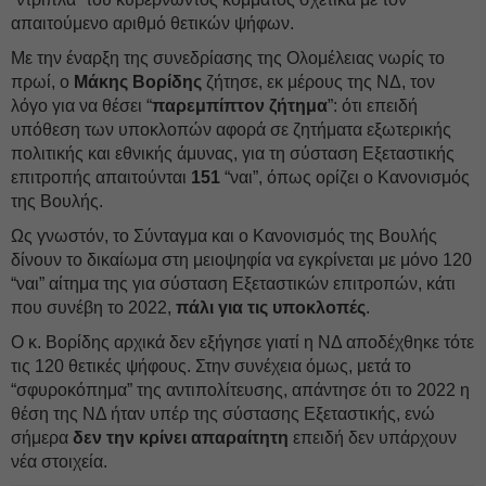
απαιτούμενο αριθμό θετικών ψήφων.
Με την έναρξη της συνεδρίασης της Ολομέλειας νωρίς το
πρωί, ο
Μάκης Βορίδης
ζήτησε, εκ μέρους της ΝΔ, τον
λόγο για να θέσει “
παρεμπίπτον ζήτημα
”: ότι επειδή
υπόθεση των υποκλοπών αφορά σε ζητήματα εξωτερικής
πολιτικής και εθνικής άμυνας, για τη σύσταση Εξεταστικής
επιτροπής απαιτούνται
151
“ναι”, όπως ορίζει ο Κανονισμός
της Βουλής.
Ως γνωστόν, το Σύνταγμα και ο Κανονισμός της Βουλής
δίνουν το δικαίωμα στη μειοψηφία να εγκρίνεται με μόνο 120
“ναι” αίτημα της για σύσταση Εξεταστικών επιτροπών, κάτι
που συνέβη το 2022,
πάλι για τις υποκλοπές
.
Ο κ. Βορίδης αρχικά δεν εξήγησε γιατί η ΝΔ αποδέχθηκε τότε
τις 120 θετικές ψήφους. Στην συνέχεια όμως, μετά το
“σφυροκόπημα” της αντιπολίτευσης, απάντησε ότι το 2022 η
θέση της ΝΔ ήταν υπέρ της σύστασης Εξεταστικής, ενώ
σήμερα
δεν την κρίνει απαραίτητη
επειδή δεν υπάρχουν
νέα στοιχεία.