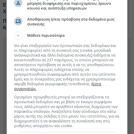
μέτρηση διαφήμισης και περιεχομένου, έρευνα
Επίτιμος δημότης Σπετσών ο Sir Στέλιος
κοινού και ανάπτυξη υπηρεσιών
Χατζηιωάννου
Αποθήκευση ή/και πρόσβαση στα δεδομένα μιας
Πρώτο κέντρο ρομποτικής χειρουργικής στην κλινική
συσκευής
Κυανούς Σταυρός
Μάθετε περισσότερα
Θα γίνει επεξεργασία των προσωπικών σας δεδομένων και
οι πληροφορίες από τη συσκευή σας (cookie, μοναδικά
αναγνωριστικά και άλλα δεδομένα συσκευής) ενδέχεται να
κοινοποιηθούν σε 237 παρόχους, οι οποίοι μπορούν να
αποκτήσουν πρόσβαση σε αυτές ή να τις αποθηκεύσουν.
Αυτές οι πληροφορίες ενδέχεται επίσης να
χρησιμοποιηθούν συγκεκριμένα από αυτόν τον ιστότοπο.
Εμείς και οι συνεργάτες μας ενδέχεται να χρησιμοποιούμε
ακριβή δεδομένα γεωγραφικής τοποθεσίας.
Λίστα
συνεργατών.
Ορισμένοι προμηθευτές μπορεί να επεξεργάζονται τα
προσωπικά δεδομένα σας με βάση το έννομο συμφέρον
τους, αλλά μπορείτε να αρνηθείτε κάνοντας διαχείριση των
παρακάτω επιλογών. Αναζητήστε έναν σύνδεσμο στο κάτω
μέρος αυτής της σελίδας ή στο μενού του ιστοτόπου, για να
διαχειριστείτε ή να ανακαλέσετε τη συναίνεσή σας στις
ρυθμίσεις απορρήτου και cookie.