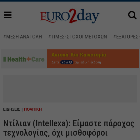
#ΜΕΣΗ ΑΝΑΤΟΛΗ
#ΤΙΜΕΣ-ΣΤΟΧΟΙ ΜΕΤΟΧΩΝ
#ΕΞΑΓΟΡΕΣ
Δείτε
εδώ
την ειδική έκδοση
ΕΙΔΗΣΕΙΣ
ΠΟΛΙΤΙΚΗ
Ντίλιαν (Intellexa): Είμαστε πάροχος
τεχνολογίας, όχι μισθοφόροι