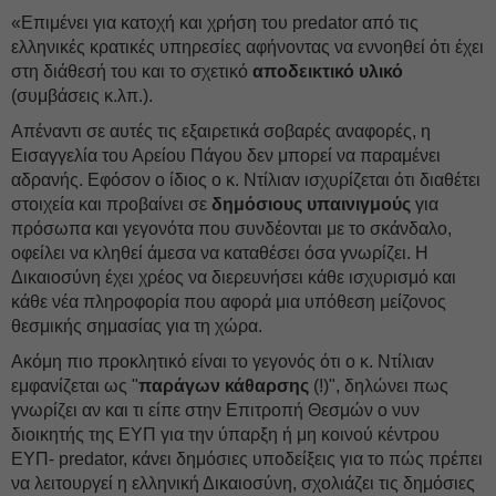
«Επιμένει για κατοχή και χρήση του predator από τις
ελληνικές κρατικές υπηρεσίες αφήνοντας να εννοηθεί ότι έχει
στη διάθεσή του και το σχετικό
αποδεικτικό
υλικό
(συμβάσεις κ.λπ.).
Απέναντι σε αυτές τις εξαιρετικά σοβαρές αναφορές, η
Εισαγγελία του Αρείου Πάγου δεν μπορεί να παραμένει
αδρανής. Εφόσον ο ίδιος ο κ. Ντίλιαν ισχυρίζεται ότι διαθέτει
στοιχεία και προβαίνει σε
δημόσιους υπαινιγμούς
για
πρόσωπα και γεγονότα που συνδέονται με το σκάνδαλο,
οφείλει να κληθεί άμεσα να καταθέσει όσα γνωρίζει. Η
Δικαιοσύνη έχει χρέος να διερευνήσει κάθε ισχυρισμό και
κάθε νέα πληροφορία που αφορά μια υπόθεση μείζονος
θεσμικής σημασίας για τη χώρα.
Ακόμη πιο προκλητικό είναι το γεγονός ότι ο κ. Ντίλιαν
εμφανίζεται ως "
παράγων κάθαρσης
(!)", δηλώνει πως
γνωρίζει αν και τι είπε στην Επιτροπή Θεσμών ο νυν
διοικητής της ΕΥΠ για την ύπαρξη ή μη κοινού κέντρου
ΕΥΠ- predator, κάνει δημόσιες υποδείξεις για το πώς πρέπει
να λειτουργεί η ελληνική Δικαιοσύνη, σχολιάζει τις δημόσιες