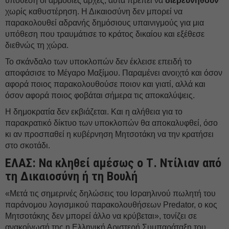
υπόθεση οι αρμόδιες αρχές, αυτά πρέπει να
διερευνηθούν
χωρίς καθυστέρηση. Η Δικαιοσύνη δεν μπορεί να
παρακολουθεί αδρανής δημόσιους υπαινιγμούς για μια
υπόθεση που τραυμάτισε το κράτος δικαίου και εξέθεσε
διεθνώς τη χώρα.
Το σκάνδαλο των υποκλοπών δεν έκλεισε επειδή το
αποφάσισε το Μέγαρο Μαξίμου. Παραμένει ανοιχτό και όσον
αφορά ποιος παρακολουθούσε ποιον και γιατί, αλλά και
όσον αφορά ποιος φοβάται σήμερα τις αποκαλύψεις.
Η δημοκρατία δεν εκβιάζεται. Και η αλήθεια για το
παρακρατικό δίκτυο των υποκλοπών θα αποκαλυφθεί, όσο
κι αν προσπαθεί η κυβέρνηση Μητσοτάκη να την κρατήσει
στο σκοτάδι.
EΛΑΣ: Να κληθεί αμέσως ο Τ. Ντίλιαν από
τη Δικαιοσύνη ή τη Βουλή
«Μετά τις σημερινές δηλώσεις του Ισραηλινού πωλητή του
παράνομου λογισμικού παρακολουθήσεων Predator, ο κος
Μητσοτάκης δεν μπορεί άλλο να κρύβεται», τονίζει σε
ανακοίνωσή της η Ελληνική Αριστερή Συμπαράταξη του