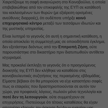
Χαιρετίζουμε τη σαφή αναγνώριση στο Κοινοβούλιο, η οποία
επιβεβαιώθηκε από τον επικεφαλής της ΕΥΠ σε κατάθεσή
του κεκλεισμένων των θυρών (με εξαίρεση ορισμένες
ανεύθυνες διαρροές), ότι ουδέποτε υπήρξε
κοινό
επιχειρησιακό κέντρο
μεταξύ των τεσσάρων ιδιωτών και
της μυστικής υπηρεσίας.
Είναι λυπηρό το γεγονός ότι αυτή η σημαντική κατάθεση, η
οποία αποκλείει τη συμμετοχή μας σε οποιοδήποτε έγκλημα,
δεν εξετάστηκε δεόντως από την
Επιτροπή Ζήση
, ούτε
παρουσιάστηκε στο δικαστήριο πριν διατυπωθούν αντίθετοι
ισχυρισμοί.
Μας προκαλεί έκπληξη το γεγονός ότι ο προηγούμενος
διοικητής της ΕΥΠ δεν κλήθηκε να καταθέσει στις
κοινοβουλευτικές συζητήσεις της περασμένης εβδομάδας.
Είμαστε βέβαιοι ότι θα μπορούσε να είχε καταστήσει σαφές
πως οι εταιρείες που δραστηριοποιούνται σε αυτόν τον
χώρο, για προφανείς λόγους, πωλούν μόνο τεχνολογία και
ποτέ δεν τη λειτουργούν
, ούτε συμμετέχουν σε
επιχειρήσεις. Πιστεύουμε ότι τέτοιες καταθέσεις θα είχαν
αποτρέψει εξαρχής την άσκηση διώξεων εναντίον μας.