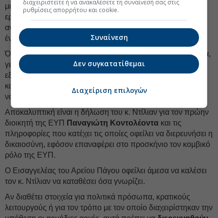
διαχειριστείτε ή να ανακαλέσετε τη συναίνεσή σας στις
μετέτρεψε την επίκληση της «εθνικής ασφάλειας» σε
ρυθμίσεις απορρήτου και cookie.
εργαλείο αποφυγής λογοδοσίας, βρίσκεται σήμερα
αντιμέτωπη με ένα νέο αδιέξοδο: εκβιάζεται δημόσια από
Συναίνεση
έναν από τους βασικούς πρωταγωνιστές της υπόθεσης.
Όταν ο κ. Ντίλιαν αφήνει να εννοηθεί ότι γνωρίζει πρόσωπα,
Δεν συγκατατίθεμαι
γεγονότα και διαδρομές της υπόθεσης και ταυτόχρονα
εξαπολύει
προειδοποιητικές βολές
προς την κυβέρνηση
και τους θεσμούς, ο κ. Μητσοτάκης δεν μπορεί να συνεχίζει
Διαχείριση επιλογών
να σιωπά.
Αποκαλυπτική είναι η δήλωση του κ. Ντίλιαν για τον πρώην
διοικητή της ΕΥΠ
Παναγιώτη Κοντολέοντα
και τις
πληροφορίες που κατέχει τις οποίες οφείλει να διερευνήσει η
δικαιοσύνη, εφόσον επαναφέρει στο προσκήνιο τον κομβικό
ρόλο της ΕΥΠ.
Ο Εισαγγελέας του Αρείου Πάγου οφείλει άμεσα να καλέσει
τον κ. Ντίλιαν να καταθέσει όσα γνωρίζει.
Αν διαθέτει στοιχεία για πολιτικά πρόσωπα, κρατικούς
λειτουργούς ή για τον τρόπο με τον οποίο διαχειρίστηκαν την