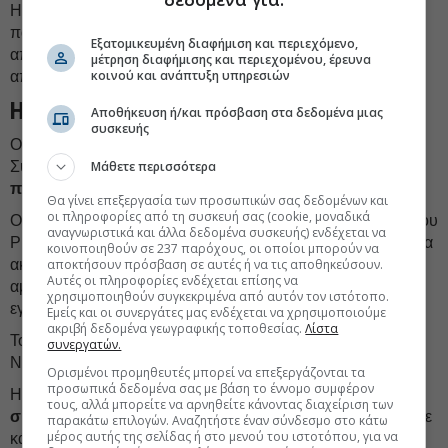
Η πλήρης διαλεύκανση της υπόθεσης των παράνομων
παρακολουθήσεων αποτελεί
δημοκρατική υποχρέωση
Εξατομικευμένη διαφήμιση και περιεχόμενο,
απέναντι στους πολίτες και αναγκαία προϋπόθεση για την
μέτρηση διαφήμισης και περιεχομένου, έρευνα
κοινού και ανάπτυξη υπηρεσιών
αποκατάσταση της εμπιστοσύνης στο κράτος δικαίου».
Η ανακοίνωση του ΣΥΡΙΖΑ
Αποθήκευση ή/και πρόσβαση στα δεδομένα μιας
συσκευής
Οι νέες δηλώσεις του Ταλ Ντίλιαν στην Εφημερίδα των
Συντακτών συνιστούν
Μάθετε περισσότερα
πρωτοφανή πολιτική και θεσμική
πρόκληση
για τη χώρα.
Θα γίνει επεξεργασία των προσωπικών σας δεδομένων και
οι πληροφορίες από τη συσκευή σας (cookie, μοναδικά
Ο άνθρωπος που βρέθηκε στο επίκεντρο του σκανδάλου του
αναγνωριστικά και άλλα δεδομένα συσκευής) ενδέχεται να
Predator και των παράνομων παρακολουθήσεων δείχνει για
κοινοποιηθούν σε 237 παρόχους, οι οποίοι μπορούν να
ακόμη μία φορά προς το Μέγαρο Μαξίμου και την ΕΥΠ,
αποκτήσουν πρόσβαση σε αυτές ή να τις αποθηκεύσουν.
Αυτές οι πληροφορίες ενδέχεται επίσης να
αμφισβητεί ευθέως τους χειρισμούς της Δικαιοσύνης και
χρησιμοποιηθούν συγκεκριμένα από αυτόν τον ιστότοπο.
εγκαλεί τον υπουργό Δικαιοσύνης.
Εμείς και οι συνεργάτες μας ενδέχεται να χρησιμοποιούμε
ακριβή δεδομένα γεωγραφικής τοποθεσίας.
Λίστα
Το πιο ανησυχητικό όμως δεν είναι αυτά που λέει ο κ.
συνεργατών.
Ντίλιαν. Είναι η βεβαιότητα με την οποία τα λέει.
Ορισμένοι προμηθευτές μπορεί να επεξεργάζονται τα
προσωπικά δεδομένα σας με βάση το έννομο συμφέρον
Η κυβέρνηση Μητσοτάκη, αφού επί χρόνια επιχείρησε να
τους, αλλά μπορείτε να αρνηθείτε κάνοντας διαχείριση των
συγκαλύψει
το σκάνδαλο των υποκλοπών, αφού μπλόκαρε
παρακάτω επιλογών. Αναζητήστε έναν σύνδεσμο στο κάτω
μέρος αυτής της σελίδας ή στο μενού του ιστοτόπου, για να
κάθε ουσιαστική κοινοβουλευτική διερεύνηση και αφού