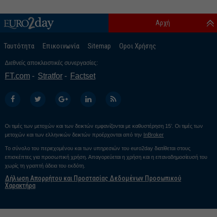
Αρχή
Ταυτότητα
Επικοινωνία
Sitemap
Οροι Χρήσης
Διεθνείς αποκλειστικές συνεργασίες:
FT.com
Stratfor
Factset
Οι τιμές των μετοχών και των δεικτών εμφανίζονται με καθυστέρηση 15’. Οι τιμές των
μετοχών και των ελληνικών δεικτών προέρχονται από την
InBroker
Το σύνολο του περιεχομένου και των υπηρεσιών του euro2day διατίθεται στους
επισκέπτες για προσωπική χρήση. Απαγορεύεται η χρήση και η επαναδημοσίευσή του
χωρίς τη γραπτή άδεια του εκδότη.
Δήλωση Απορρήτου και Προστασίας Δεδομένων Προσωπικού
Χαρακτήρα