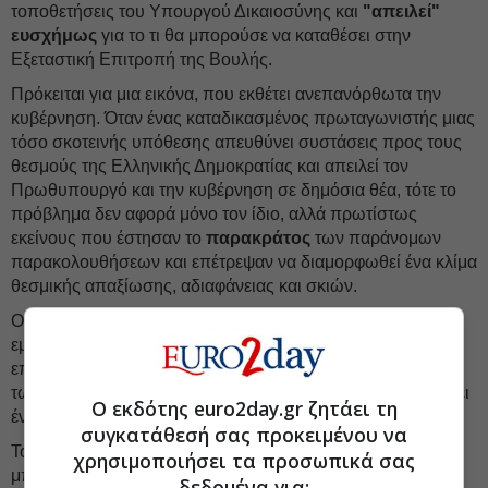
τοποθετήσεις του Υπουργού Δικαιοσύνης και
"απειλεί"
ευσχήμως
για το τι θα μπορούσε να καταθέσει στην
Εξεταστική Επιτροπή της Βουλής.
Πρόκειται για μια εικόνα, που εκθέτει ανεπανόρθωτα την
κυβέρνηση. Όταν ένας καταδικασμένος πρωταγωνιστής μιας
τόσο σκοτεινής υπόθεσης απευθύνει συστάσεις προς τους
θεσμούς της Ελληνικής Δημοκρατίας και απειλεί τον
Πρωθυπουργό και την κυβέρνηση σε δημόσια θέα, τότε το
πρόβλημα δεν αφορά μόνο τον ίδιο, αλλά πρωτίστως
εκείνους που έστησαν το
παρακράτος
των παράνομων
παρακολουθήσεων και επέτρεψαν να διαμορφωθεί ένα κλίμα
θεσμικής απαξίωσης, αδιαφάνειας και σκιών.
Ο Κυριάκος Μητσοτάκης όσο συνεχίζει τη συγκάλυψη
εμποδίζοντας τη διερεύνηση του σκανδάλου, τόσο
επιβαρύνει την θέση του. Η χώρα, στη σημερινή συγκυρία
των αυξημένων γεωπολιτικών εντάσεων, δεν αντέχει να έχει
Ο εκδότης euro2day.gr ζητάει τη
έναν εκβιαζόμενο πρωθυπουργό.
συγκατάθεσή σας προκειμένου να
Το ΠΑΣΟΚ επαναλαμβάνει το αυτονόητο: καμία σκιά δεν
χρησιμοποιήσει τα προσωπικά σας
μπορεί να παραμένει πάνω από τη λειτουργία των θεσμών.
δεδομένα για: