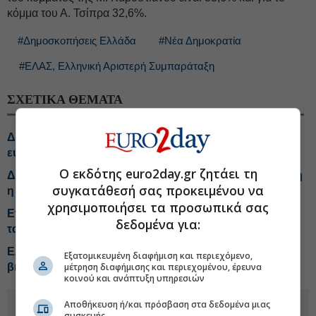
κόμμα του Α. Τσίπρα 32,6%.
#Δημοσκοπήσεις Ελλάδα
#Νέα Δημοκρατία
#ΕΛΑΣ, Ελληνική Αριστερή Συμπαράταξη
ΣΧΕΤΙΚΑ ΘΕΜΑΤΑ
Δημοσκόπηση Marc: Στο 30,8% η Νέα Δημοκρατία,
ευρύ προβάδισμα έναντι ΕΛΑΣ
Ο εκδότης euro2day.gr ζητάει τη
Δημοσκόπηση Interview: Στο 26,8% η ΝΔ, υπολογίσιμη
συγκατάθεσή σας προκειμένου να
η δυναμική Σαμαρά
χρησιμοποιήσει τα προσωπικά σας
Ενημερώθηκε για τις επιχειρήσεις πυρόσβεσης και για
δεδομένα για:
τα ελικόπτερα ο Κ. Μητσοτάκης
ΕΛΑΣ: Εθνικό Σχέδιο Τουριστικών Προορισμών για
Εξατομικευμένη διαφήμιση και περιεχόμενο,
βιώσιμη ανάπτυξη
μέτρηση διαφήμισης και περιεχομένου, έρευνα
κοινού και ανάπτυξη υπηρεσιών
Αποθήκευση ή/και πρόσβαση στα δεδομένα μιας
συσκευής