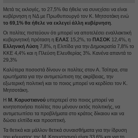
Μετά τις εκλογές, το 27,5% θα ήθελε να συνεχίσει να είναι
κυβέρνηση η ΝΔ με Πρωθυπουργό τον Κ. Μητσοτάκη ενώ
το 69,1% θα ήθελε να εκλεγεί άλλη κυβέρνηση
.
Οι πολίτες πιστεύουν ότι μπορεί να αποτελέσει εναλλακτική
κυβερνητική πρόταση η
ΕΛΑΣ
15,2%, το
ΠΑΣΟΚ
12,4%, η
Ελληνική Λύση
7,8%, η Ελπίδα για την Δημοκρατία 7,8% το
ΚΚΕ 4,4% και η Πλεύση Ελευθερίας 3%. Κανένα απαντά το
29,3%
Καλύτερα ποσοστά δίνουν οι πολίτες στον Α. Τσίπρα, στα
ερωτήματα για την αντιμετώπιση της ακρίβειας, την
εξωτερική πολιτική και το ποιος μπορεί να κερδίσει τον Κ.
Μητσοτάκη.
Η
Μ. Καρυστιανού
υπερτερεί στο ποιος μπορεί να
κινητοποιήσει πολίτες που μένουν εκτός πολιτικής, να
αντιμετωπίσει τα προβλήματα στο κράτος δίκαιου και να
δώσει ελπίδα και προοπτική.
Τα θετικά και μάλλον θετικά συναισθήματα για την ίδρυση
του κόμματος της Μ. Καρυστιανού είναι 33,6% και για το