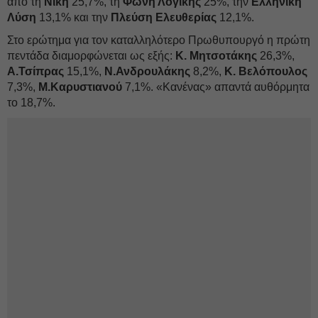
από τη
Νίκη
25,7%, τη
Φωνή Λογικής
25%, την
Ελληνική
Λύση
13,1% και την
Πλεύση Ελευθερίας
12,1%.
Στο ερώτημα για τον καταλληλότερο Πρωθυπουργό η πρώτη
πεντάδα διαμορφώνεται ως εξής:
Κ. Μητσοτάκης
26,3%,
Α.Τσίπρας
15,1%,
Ν.Ανδρουλάκης
8,2%,
Κ. Βελόπουλος
7,3%,
Μ.Καρυστιανού
7,1%. «Κανένας» απαντά αυθόρμητα
το 18,7%.