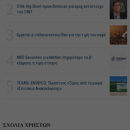
2
O Mr. Big Short προειδοποιεί για κραχ αντίστοιχο
του 1987
3
Ερχεται η «τέλεια καταιγίδα» για την τιμή του καφέ
4
NBG Securities για Metlen: Ισχυρότερο το β'
εξάμηνο, η τιμή-στόχος
5
ΤΕΧΑΝ- ENVIPCO: Τεράστιος τζίρος από τα μικρά
«Σπιτάκια Ανακύκλωσης»
ΣΧΟΛΙΑ ΧΡΗΣΤΩΝ