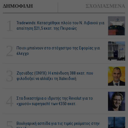
ΔΗΜΟΦΙΛΗ
ΣΧΟΛΙΑΣΜΕΝΑ
1
Tradewinds: Κατασχέθηκε πλοίο του Ν. Λιβανού για
απαίτηση $21,5 εκατ. της Πειραιώς
2
Ποιοι μπαίνουν στο στόχαστρο της Εφορίας για
έλεγχο
3
Ζησιάδης (ONYX): Η επένδυση 388 εκατ. που
φιλοδοξεί να αλλάξει τη Χαλκιδική
4
Στα δικαστήρια ο ιδρυτής της Revolut για το
«χρυσό» superyacht των €350 εκατ.
5
Βουλγαρική ασπίδα για τις τιμές ρεύματος στην