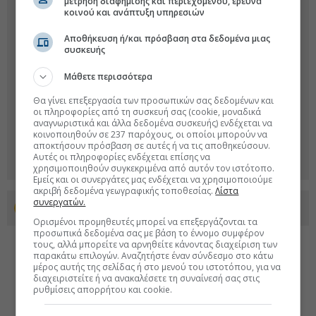
μέτρηση διαφήμισης και περιεχομένου, έρευνα
κοινού και ανάπτυξη υπηρεσιών
Αποθήκευση ή/και πρόσβαση στα δεδομένα μιας
συσκευής
Μάθετε περισσότερα
Θα γίνει επεξεργασία των προσωπικών σας δεδομένων και
οι πληροφορίες από τη συσκευή σας (cookie, μοναδικά
αναγνωριστικά και άλλα δεδομένα συσκευής) ενδέχεται να
κοινοποιηθούν σε 237 παρόχους, οι οποίοι μπορούν να
αποκτήσουν πρόσβαση σε αυτές ή να τις αποθηκεύσουν.
Αυτές οι πληροφορίες ενδέχεται επίσης να
χρησιμοποιηθούν συγκεκριμένα από αυτόν τον ιστότοπο.
Εμείς και οι συνεργάτες μας ενδέχεται να χρησιμοποιούμε
ακριβή δεδομένα γεωγραφικής τοποθεσίας.
Λίστα
συνεργατών.
Προσθέστε το euro2day.gr στο Discover
Ορισμένοι προμηθευτές μπορεί να επεξεργάζονται τα
προσωπικά δεδομένα σας με βάση το έννομο συμφέρον
τους, αλλά μπορείτε να αρνηθείτε κάνοντας διαχείριση των
παρακάτω επιλογών. Αναζητήστε έναν σύνδεσμο στο κάτω
μέρος αυτής της σελίδας ή στο μενού του ιστοτόπου, για να
διαχειριστείτε ή να ανακαλέσετε τη συναίνεσή σας στις
ρυθμίσεις απορρήτου και cookie.