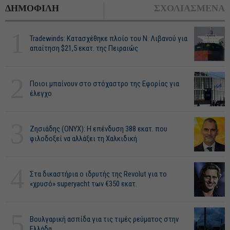
ΔΗΜΟΦΙΛΗ
ΣΧΟΛΙΑΣΜΕΝΑ
1
Tradewinds: Κατασχέθηκε πλοίο του Ν. Λιβανού για
απαίτηση $21,5 εκατ. της Πειραιώς
2
Ποιοι μπαίνουν στο στόχαστρο της Εφορίας για
έλεγχο
3
Ζησιάδης (ONYX): Η επένδυση 388 εκατ. που
φιλοδοξεί να αλλάξει τη Χαλκιδική
4
Στα δικαστήρια ο ιδρυτής της Revolut για το
«χρυσό» superyacht των €350 εκατ.
5
Βουλγαρική ασπίδα για τις τιμές ρεύματος στην
Ελλάδα