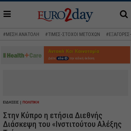
#ΜΕΣΗ ΑΝΑΤΟΛΗ
#ΤΙΜΕΣ-ΣΤΟΧΟΙ ΜΕΤΟΧΩΝ
#ΕΞΑΓΟΡΕΣ
Δείτε
εδώ
την ειδική έκδοση
ΕΙΔΗΣΕΙΣ
ΠΟΛΙΤΙΚΗ
Στην Κύπρο η ετήσια Διεθνής
Διάσκεψη του «Ινστιτούτου Αλέξης