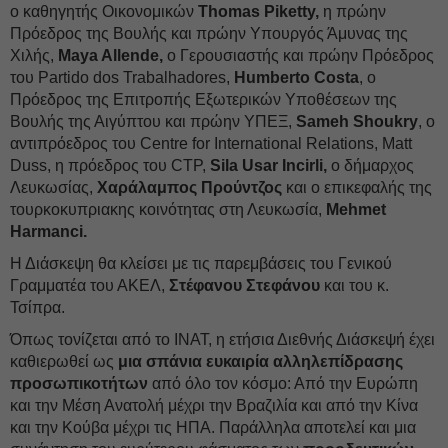
ο καθηγητής Οικονομικών
Thomas Piketty,
η πρώην
Πρόεδρος της Βουλής και πρώην Υπουργός Άμυνας της
Χιλής,
Maya Allende,
ο Γερουσιαστής και πρώην Πρόεδρος
του Partido dos Trabalhadores,
Humberto Costa
, ο
Πρόεδρος της Επιτροπής Εξωτερικών Υποθέσεων της
Βουλής της Αιγύπτου και πρώην ΥΠΕΞ,
Sameh Shoukry
, ο
αντιπρόεδρος του Centre for International Relations, Matt
Duss, η πρόεδρος του CTP,
Sila Usar Incirli,
ο δήμαρχος
Λευκωσίας,
Χαράλαμπος Προύντζος
και ο επικεφαλής της
τουρκοκυπριακης κοινότητας στη Λευκωσία,
Mehmet
Harmanci.
Η Διάσκεψη θα κλείσει με τις παρεμβάσεις του Γενικού
Γραμματέα του ΑΚΕΛ,
Στέφανου Στεφάνου
και του κ.
Τσίπρα.
Όπως τονίζεται από το ΙΝΑΤ, η ετήσια Διεθνής Διάσκεψή έχει
καθιερωθεί ως
μια σπάνια ευκαιρία αλληλεπίδρασης
προσωπικοτήτων
από όλο τον κόσμο: Από την Ευρώπη
και την Μέση Ανατολή μέχρι την Βραζιλία και από την Κίνα
και την Κούβα μέχρι τις ΗΠΑ. Παράλληλα αποτελεί και μια