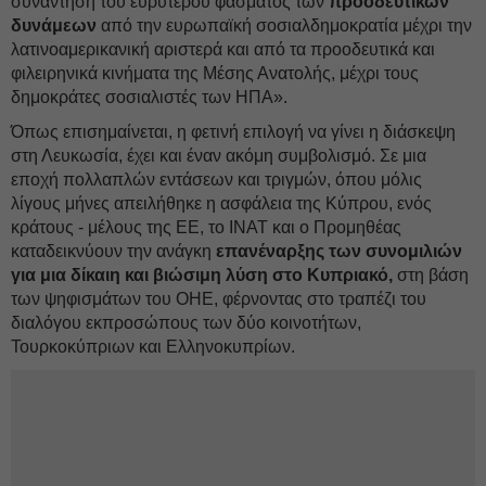
συνάντηση του ευρύτερου φάσματος των
προοδευτικών
δυνάμεων
από την ευρωπαϊκή σοσιαλδημοκρατία μέχρι την
λατινοαμερικανική αριστερά και από τα προοδευτικά και
φιλειρηνικά κινήματα της Μέσης Ανατολής, μέχρι τους
δημοκράτες σοσιαλιστές των ΗΠΑ».
Όπως επισημαίνεται, η φετινή επιλογή να γίνει η διάσκεψη
στη Λευκωσία, έχει και έναν ακόμη συμβολισμό. Σε μια
εποχή πολλαπλών εντάσεων και τριγμών, όπου μόλις
λίγους μήνες απειλήθηκε η ασφάλεια της Κύπρου, ενός
κράτους - μέλους της ΕΕ, το ΙΝΑΤ και ο Προμηθέας
καταδεικνύουν την ανάγκη
επανέναρξης των συνομιλιών
για μια δίκαιη και βιώσιμη λύση στο Κυπριακό,
στη βάση
των ψηφισμάτων του ΟΗΕ, φέρνοντας στο τραπέζι του
διαλόγου εκπροσώπους των δύο κοινοτήτων,
Τουρκοκύπριων και Ελληνοκυπρίων.