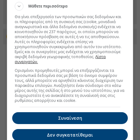
Μάθετε περισσότερα
Θα γίνει επεξεργασία των προσωπικών σας δεδομένων και
οι πληροφορίες από τη συσκευή σας (cookie, μοναδικά
αναγνωριστικά και άλλα δεδομένα συσκευής) ενδέχεται να
κοινοποιηθούν σε 237 παρόχους, οι οποίοι μπορούν να
αποκτήσουν πρόσβαση σε αυτές ή να τις αποθηκεύσουν.
Προσθέστε το euro2day.gr στο Discover
Αυτές οι πληροφορίες ενδέχεται επίσης να
χρησιμοποιηθούν συγκεκριμένα από αυτόν τον ιστότοπο.
Εμείς και οι συνεργάτες μας ενδέχεται να χρησιμοποιούμε
ακριβή δεδομένα γεωγραφικής τοποθεσίας.
Λίστα
συνεργατών.
Ορισμένοι προμηθευτές μπορεί να επεξεργάζονται τα
προσωπικά δεδομένα σας με βάση το έννομο συμφέρον
τους, αλλά μπορείτε να αρνηθείτε κάνοντας διαχείριση των
παρακάτω επιλογών. Αναζητήστε έναν σύνδεσμο στο κάτω
μέρος αυτής της σελίδας ή στο μενού του ιστοτόπου, για να
διαχειριστείτε ή να ανακαλέσετε τη συναίνεσή σας στις
ρυθμίσεις απορρήτου και cookie.
Συναίνεση
Δεν συγκατατίθεμαι