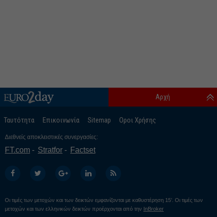
Αρχή
Ταυτότητα
Επικοινωνία
Sitemap
Οροι Χρήσης
Διεθνείς αποκλειστικές συνεργασίες:
FT.com
Stratfor
Factset
Οι τιμές των μετοχών και των δεικτών εμφανίζονται με καθυστέρηση 15’. Οι τιμές των
μετοχών και των ελληνικών δεικτών προέρχονται από την
InBroker