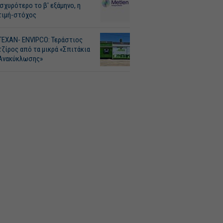
Ισχυρότερο το β' εξάμηνο, η
τιμή-στόχος
ΤΕΧΑΝ- ENVIPCO: Τεράστιος
τζίρος από τα μικρά «Σπιτάκια
Ανακύκλωσης»