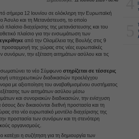
4
Δημοσιεύθηκε:
12 Ιουνίου 2026 - 08:48
από σήμερα 12 Ιουνίου σε ολόκληρη την Ευρωπαϊκή
ο Άσυλο και τη Μετανάστευση, το οποίο
5
 πλαίσιο διαχείρισης της μετανάστευσης και του
μοθετικό πλαίσιο για την ενσωμάτωση των
εγκρίθηκε
από την Ολομέλεια της Βουλής στις 9
ν προσαρμογή της χώρας στις νέες ευρωπαϊκές
ων συνόρων, την εξέταση αιτημάτων ασύλου και τις
ενσωματώνει το νέο Σύμφωνο
στηρίζεται σε τέσσερις
ογή υποχρεωτικών διαδικασιών προελέγχου
σύνορα με αξιοποίηση του αναβαθμισμένου συστήματος
ς εξέτασης των αιτημάτων ασύλου μέσω
άτων και συνοριακών διαδικασιών, την ενίσχυση
 όσους δεν δικαιούνται διεθνή προστασία και τη
ρας στο νέο ευρωπαϊκό μοντέλο διαχείρισης της
την προστασία των συνόρων και τη στενότερη
κούς οργανισμούς.
ιο κατέχει η συζήτηση για τη δημιουργία των