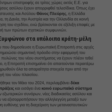
κέντρων επιστροφής σε τρίτες χώρες εκτός Ε.Ε. για
σεις ασύλου έχουν απορριφθεί τελεσίδικα. Όπως έχει
στευσης και Ασύλου
Θάνος
Πλεύρης
, η Ελλάδα
ία, τη Δανία, την Αυστρία και την Ολλανδία σε κοινή
η του σχεδίου, ενώ βρίσκονται σε εξέλιξη επαφές με
αφή των πρώτων σχετικών συμφωνιών.
Συμφώνου στα υπόλοιπα κράτη-μέλη
 που δημοσίευσε η Ευρωπαϊκή Επιτροπή στις αρχές
 σημειώσει σημαντική πρόοδο στην εφαρμογή του
 πυλώνες του νέου συστήματος να έχουν πλέον τεθεί
σο, η Επιτροπή επισημαίνει ότι απαιτούνται περαιτέρω
ρωθούν όλα τα απαραίτητα στοιχεία πριν από την
γή του νέου πλαισίου.
τήθηκε τον Μάιο του 2024, περιλαμβάνει
δέκα
πράξεις
και εισάγει ένα
κοινό ευρωπαϊκό σύστημα
ν εξωτερικών συνόρων, νέες διαδικασίες ασύλου και
 να εξισορροπήσουν την αλληλεγγύη μεταξύ των
 ευθύνης για τη διαχείριση των μεταναστευτικών