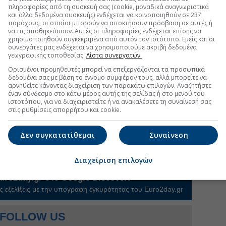
πληροφορίες από τη συσκευή σας (cookie, μοναδικά αναγνωριστικά
μη ότι η αποτελεσματική λειτουργία του μηχανισμού
και άλλα δεδομένα συσκευής) ενδέχεται να κοινοποιηθούν σε 237
παρόχους, οι οποίοι μπορούν να αποκτήσουν πρόσβαση σε αυτές ή
πόθεση
για την επιτυχία
του νέου συστήματος και
να τις αποθηκεύσουν. Αυτές οι πληροφορίες ενδέχεται επίσης να
λη οφείλουν να συμβάλουν σύμφωνα με τις υποχρεώσεις
χρησιμοποιηθούν συγκεκριμένα από αυτόν τον ιστότοπο. Εμείς και οι
ισμό για τη Διαχείριση του Ασύλου και της
συνεργάτες μας ενδέχεται να χρησιμοποιούμε ακριβή δεδομένα
γεωγραφικής τοποθεσίας.
Λίστα συνεργατών.
Ορισμένοι προμηθευτές μπορεί να επεξεργάζονται τα προσωπικά
ς της μετάβασης στο νέο καθεστώς, η Ευρωπαϊκή
δεδομένα σας με βάση το έννομο συμφέρον τους, αλλά μπορείτε να
ά με τα κράτη-μέλη και τους αρμόδιους ευρωπαϊκούς
αρνηθείτε κάνοντας διαχείριση των παρακάτω επιλογών. Αναζητήστε
έναν σύνδεσμο στο κάτω μέρος αυτής της σελίδας ή στο μενού του
ποίων η Υπηρεσία Ασύλου της Ευρωπαϊκής Ένωσης
ιστοτόπου, για να διαχειριστείτε ή να ανακαλέσετε τη συναίνεσή σας
x, η Europol και ο Οργανισμός Θεμελιωδών
στις ρυθμίσεις απορρήτου και cookie.
. Παράλληλα, έχει διαθέσει χρηματοδότηση ύψους 3
 του Συμφώνου και τη στήριξη της προσωρινής
Δεν συγκατατίθεμαι
Συναίνεση
ν από την Ουκρανία.
Διαχείριση επιλογών
uro2day.gr
στο
Google Discover!
 εξελίξεις με την υπογραφη εγκυρότητας του Euro2day.gr
FOLLOW US