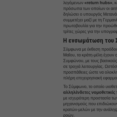
λεγόμενων
«return hubs»
, 
πρόσωπα των οποίων οι αιτή
δηλώσει ο υπουργός Μετανά
συμμετέχει μαζί με τη Γερμαν
πρωτοβουλία για την προώθησ
τρίτες χώρες για την υπογρ
Η ενσωμάτωση του 
Σύμφωνα με έκθεση προόδου
Μαΐου, τα κράτη-μέλη έχουν
Συμφώνου, με τους βασικούς
σε τροχιά λειτουργίας. Ωστό
προσπάθειες ώστε να ολοκλη
πλήρη επιχειρησιακή εφαρμο
Το Σύμφωνο, το οποίο υιοθε
αλληλένδετες νομοθετικές 
με ισχυρότερη προστασία τω
μηχανισμούς που επιδιώκουν
κρατών-μελών με την ανάληψη
ροών.