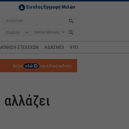
Είσοδος/Εγγραφή Μελών
Σύμβολο
ΚΙΝΗΣΗ ΣΤΕΛΕΧΩΝ
#ΔΑΣΜΟΙ
#ΥΠΟΚΛΟΠΕΣ
#ΠΛΗΘΩΡΙΣΜ
Δείτε
εδώ
την ειδική έκδοση
 αλλάζει