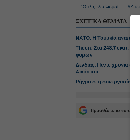
#Οπλα, εξοπλισμοί
#Υπου
ΣΧΕΤΙΚΑ ΘΕΜΑΤΑ
ΝΑΤΟ: Η Τουρκία αναπτύσσ
Theon: Στα 248,7 εκατ. ο 
φόρων
Δένδιας: Πέντε χρόνια απ
Αιγύπτου
Ρήγμα στη συνεργασία Andu
Προσθέστε το euro2day