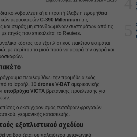
4
Δημοσιεύθηκε:
12 Ιουνίου 2026 - 10:19
ια κοινοβουλευτική επιτροπή έλαβε η προμήθεια
γικών αεροσκαφών
C-390 Millennium
της
5
ώς και σειράς μη επανδρωμένων συστημάτων από τις
με πηγές που επικαλείται το Reuters.
υνολικό κόστος του εξοπλιστικού πακέτου εκτιμάται
ρώ,
με περίπου το μισό ποσό να αφορά την αγορά και
εροσκαφών.
 πακέτο
πρόγραμμα περιλαμβάνει την προμήθεια ενός
πό το Ισραήλ, 10
drones V-BAT
αμερικανικής
νι
υποβρύχια VICTA
βρετανικής προέλευσης για
σεων.
ι επίσης ο εκσυγχρονισμός τεσσάρων φρεγατών
τικού, γερμανικής κατασκευής.
ετούς εξοπλιστικού σχεδίου
εί να βασίζεται σε παλαιότερα μεταγωγικά