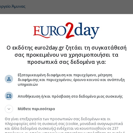
ργείο Άμυνας
ει πέντε F-16 στην Εσθονία
τζίρος στο εξάμηνο, άλμα 37,5% στα κέρδη προ
Ο εκδότης euro2day.gr ζητάει τη συγκατάθεσή
σας προκειμένου να χρησιμοποιήσει τα
προσωπικά σας δεδομένα για:
ό τη συμφωνία οριοθέτησης ΑΟΖ Ελλάδας-
Εξατομικευμένη διαφήμιση και περιεχόμενο, μέτρηση
ril-Rheinmetall μετά το deal με την Boeing
διαφήμισης και περιεχομένου, έρευνα κοινού και ανάπτυξη
υπηρεσιών
Αποθήκευση ή/και πρόσβαση στα δεδομένα μιας συσκευής
.gr στο Discover
Μάθετε περισσότερα
Θα γίνει επεξεργασία των προσωπικών σας δεδομένων και οι
πληροφορίες από τη συσκευή σας (cookie, μοναδικά αναγνωριστικά
και άλλα δεδομένα συσκευής) ενδέχεται να κοινοποιηθούν σε 237