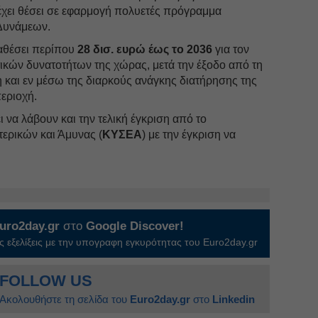
χει θέσει σε εφαρμογή πολυετές πρόγραμμα
Δυνάμεων.
ιαθέσει περίπου
28 δισ. ευρώ έως το 2036
για τον
ικών δυνατοτήτων της χώρας, μετά την έξοδο από τη
 και εν μέσω της διαρκούς ανάγκης διατήρησης της
εριοχή.
 να λάβουν και την τελική έγκριση από το
ερικών και Άμυνας (
ΚΥΣΕΑ
) με την έγκριση να
uro2day.gr
στο
Google Discover!
 εξελίξεις με την υπογραφη εγκυρότητας του Euro2day.gr
FOLLOW US
Ακολουθήστε τη σελίδα του
Euro2day.gr
στο
Linkedin