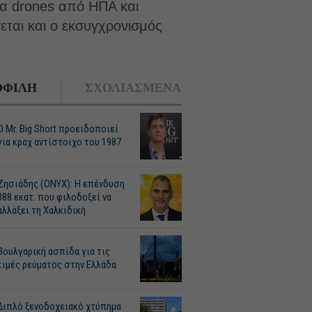
α drones από ΗΠΑ και
εται και ο εκσυγχρονισμός
ΦΙΛΗ
ΣΧΟΛΙΑΣΜΕΝΑ
O Mr. Big Short προειδοποιεί
για κραχ αντίστοιχο του 1987
Ζησιάδης (ONYX): Η επένδυση
388 εκατ. που φιλοδοξεί να
αλλάξει τη Χαλκιδική
Βουλγαρική ασπίδα για τις
τιμές ρεύματος στην Ελλάδα
Διπλό ξενοδοχειακό χτύπημα