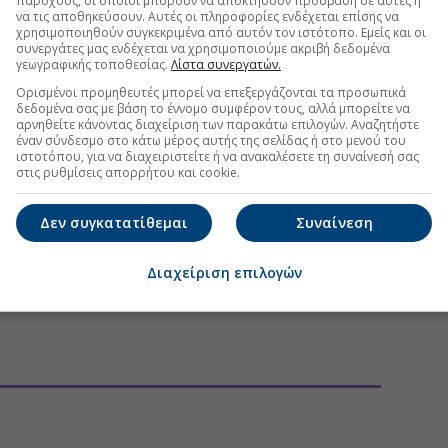
παρόχους, οι οποίοι μπορούν να αποκτήσουν πρόσβαση σε αυτές ή
να τις αποθηκεύσουν. Αυτές οι πληροφορίες ενδέχεται επίσης να
χρησιμοποιηθούν συγκεκριμένα από αυτόν τον ιστότοπο. Εμείς και οι
συνεργάτες μας ενδέχεται να χρησιμοποιούμε ακριβή δεδομένα
γεωγραφικής τοποθεσίας.
Λίστα συνεργατών.
Ορισμένοι προμηθευτές μπορεί να επεξεργάζονται τα προσωπικά
δεδομένα σας με βάση το έννομο συμφέρον τους, αλλά μπορείτε να
αρνηθείτε κάνοντας διαχείριση των παρακάτω επιλογών. Αναζητήστε
έναν σύνδεσμο στο κάτω μέρος αυτής της σελίδας ή στο μενού του
ιστοτόπου, για να διαχειριστείτε ή να ανακαλέσετε τη συναίνεσή σας
στις ρυθμίσεις απορρήτου και cookie.
Δεν συγκατατίθεμαι
Συναίνεση
Διαχείριση επιλογών