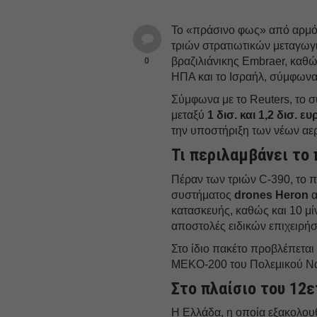
Το «πράσινο φως» από αρμόδ
τριών στρατιωτικών μεταγω
βραζιλιάνικης Embraer, καθ
0
ΗΠΑ και το Ισραήλ, σύμφωνα 
Σύμφωνα με το Reuters, το σ
μεταξύ
1 δισ. και 1,2 δισ. ευ
την υποστήριξη των νέων α
Τι περιλαμβάνει το
Πέραν των τριών C-390, το 
συστήματος
drones Heron
α
κατασκευής, καθώς και 10 μί
αποστολές ειδικών επιχειρή
Στο ίδιο πακέτο προβλέπετα
MEKO-200 του Πολεμικού Ναυ
Στο πλαίσιο του 12
Η Ελλάδα, η οποία εξακολουθ