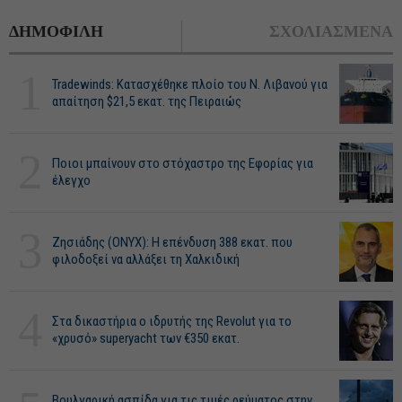
ΔΗΜΟΦΙΛΗ
ΣΧΟΛΙΑΣΜΕΝΑ
1
Tradewinds: Κατασχέθηκε πλοίο του Ν. Λιβανού για
απαίτηση $21,5 εκατ. της Πειραιώς
2
Ποιοι μπαίνουν στο στόχαστρο της Εφορίας για
έλεγχο
3
Ζησιάδης (ONYX): Η επένδυση 388 εκατ. που
φιλοδοξεί να αλλάξει τη Χαλκιδική
4
Στα δικαστήρια ο ιδρυτής της Revolut για το
«χρυσό» superyacht των €350 εκατ.
Βουλγαρική ασπίδα για τις τιμές ρεύματος στην