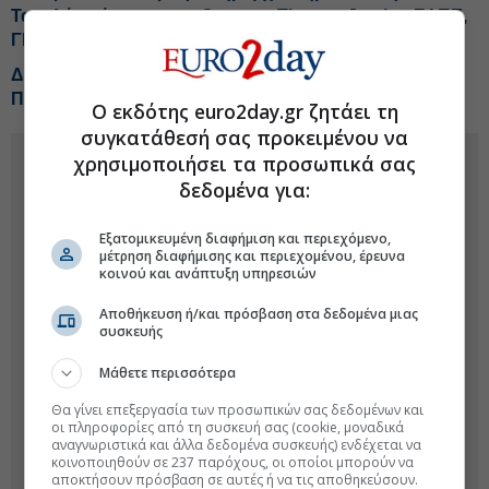
Τα ψιλά γράμματα στη Cenergy-Tips για Jumbo, ΕΛΠΕ,
ΓΕΚ Τέρνα
Δημοσκόπηση GPO: Δεύτερη θέση η ΕΛΑΣ, πτωτικά
ΠΑΣΟΚ, Καρυστιανού
Ο εκδότης euro2day.gr ζητάει τη
συγκατάθεσή σας προκειμένου να
χρησιμοποιήσει τα προσωπικά σας
δεδομένα για:
Εξατομικευμένη διαφήμιση και περιεχόμενο,
μέτρηση διαφήμισης και περιεχομένου, έρευνα
κοινού και ανάπτυξη υπηρεσιών
Αποθήκευση ή/και πρόσβαση στα δεδομένα μιας
συσκευής
Μάθετε περισσότερα
Θα γίνει επεξεργασία των προσωπικών σας δεδομένων και
οι πληροφορίες από τη συσκευή σας (cookie, μοναδικά
αναγνωριστικά και άλλα δεδομένα συσκευής) ενδέχεται να
κοινοποιηθούν σε 237 παρόχους, οι οποίοι μπορούν να
αποκτήσουν πρόσβαση σε αυτές ή να τις αποθηκεύσουν.