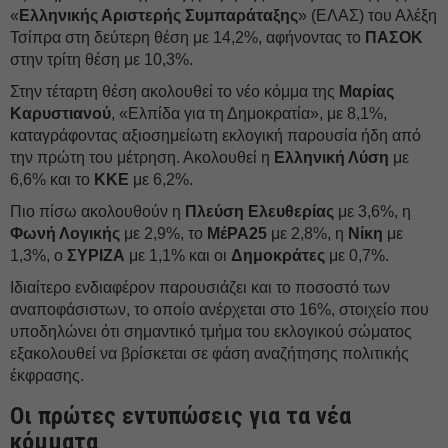
«
Ελληνικής Αριστερής Συμπαράταξης
» (ΕΛΑΣ) του Αλέξη
Τσίπρα στη δεύτερη θέση με 14,2%, αφήνοντας το
ΠΑΣΟΚ
στην τρίτη θέση με 10,3%.
Στην τέταρτη θέση ακολουθεί το νέο κόμμα της
Μαρίας
Καρυστιανού
, «Ελπίδα για τη Δημοκρατία», με 8,1%,
καταγράφοντας αξιοσημείωτη εκλογική παρουσία ήδη από
την πρώτη του μέτρηση. Ακολουθεί η
Ελληνική Λύση
με
6,6% και το
ΚΚΕ
με 6,2%.
Πιο πίσω ακολουθούν η
Πλεύση Ελευθερίας
με 3,6%, η
Φωνή Λογικής
με 2,9%, το
ΜέΡΑ25
με 2,8%, η
Νίκη
με
1,3%, ο
ΣΥΡΙΖΑ
με 1,1% και οι
Δημοκράτες
με 0,7%.
Ιδιαίτερο ενδιαφέρον παρουσιάζει και το ποσοστό των
αναποφάσιστων, το οποίο ανέρχεται στο 16%, στοιχείο που
υποδηλώνει ότι σημαντικό τμήμα του εκλογικού σώματος
εξακολουθεί να βρίσκεται σε φάση αναζήτησης πολιτικής
έκφρασης.
Oι πρώτες εντυπώσεις για τα νέα
κόμματα