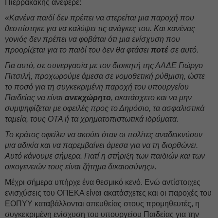
Πιερρακάκης ανέφερε:
«Κανένα παιδί δεν πρέπει να στερείται μια παροχή που
θεσπίστηκε για να καλύψει τις ανάγκες του. Και κανένας
γονιός δεν πρέπει να φοβάται ότι μια ενίσχυση που
προορίζεται για το παιδί του δεν θα φτάσει
ποτέ
σε αυτό.
Για αυτό, σε συνεργασία με τον διοικητή της ΑΑΔΕ Γιώργο
Πιτσιλή, προχωρούμε άμεσα σε νομοθετική ρύθμιση, ώστε
το ποσό για τη συγκεκριμένη παροχή του υπουργείου
Παιδείας να είναι
ανεκχώρητο
, ακατάσχετο και να μην
συμψηφίζεται με οφειλές προς το Δημόσιο, τα ασφαλιστικά
ταμεία, τους ΟΤΑ ή τα χρηματοπιστωτικά ιδρύματα.
Το κράτος οφείλει να ακούει όταν οι πολίτες αναδεικνύουν
μια αδικία και να παρεμβαίνει άμεσα για να τη διορθώνει.
Αυτό κάνουμε σήμερα. Γιατί η στήριξη των παιδιών και των
οικογενειών τους είναι ζήτημα δικαιοσύνης».
Μέχρι σήμερα υπήρχε ένα θεσμικό κενό. Ενώ αντίστοιχες
ενισχύσεις του ΟΠΕΚΑ είναι ακατάσχετες και οι παροχές του
ΕΟΠΥΥ καταβάλλονται απευθείας στους προμηθευτές, η
συγκεκριμένη ενίσχυση του υπουργείου Παιδείας για την