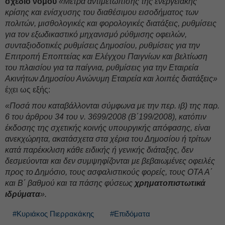
σχέδιο νόμου
«Μέτρα αντιμετώπισης της ενεργειακής
κρίσης και ενίσχυσης του διαθέσιμου εισοδήματος των
πολιτών, μισθολογικές και φορολογικές διατάξεις, ρυθμίσεις
για τον εξωδικαστικό μηχανισμό ρύθμισης οφειλών,
συνταξιοδοτικές ρυθμίσεις Δημοσίου, ρυθμίσεις για την
Επιτροπή Εποπτείας και Ελέγχου Παιγνίων και βελτίωση
του πλαισίου για τα παίγνια, ρυθμίσεις για την Εταιρεία
Ακινήτων Δημοσίου Ανώνυμη Εταιρεία και λοιπές διατάξεις»
έχει ως εξής:
«Ποσά που καταβάλλονται σύμφωνα με την περ. ιβ) της παρ.
6 του άρθρου 34 του ν. 3699/2008 (Β΄199/2008), κατόπιν
έκδοσης της σχετικής κοινής υπουργικής απόφασης, είναι
ανεκχώρητα, ακατάσχετα στα χέρια του Δημοσίου ή τρίτων
κατά παρέκκλιση κάθε ειδικής ή γενικής διάταξης, δεν
δεσμεύονται και δεν συμψηφίζονται με βεβαιωμένες οφειλές
προς το Δημόσιο, τους ασφαλιστικούς φορείς, τους ΟΤΑ Α΄
και Β΄ βαθμού και τα πάσης φύσεως
χρηματοπιστωτικά
ιδρύματα
».
#Κυριάκος Πιερρακάκης
#Επιδόματα