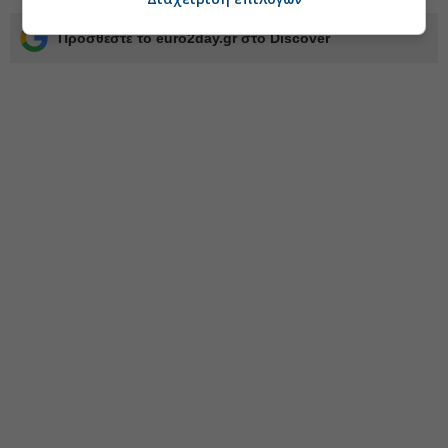
Προσθέστε το euro2day.gr στο Discover