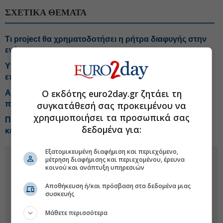
ΣΧΕΤΙΚΑ ΘΕΜΑΤΑ
Τι project θα χρηματοδοτήσει η ρήτρα διαφυγής στην
ενέργεια
Υποβλήθηκε αίτημα για ρήτρα διαφυγής, στο
επίκεντρο ενεργειακά projects
Ο εκδότης euro2day.gr ζητάει τη
Από Δευτέρα οι αιτήσεις για αποζημιώσεις στους
πυρόπληκτους
συγκατάθεσή σας προκειμένου να
χρησιμοποιήσει τα προσωπικά σας
Πιερρακάκης: Η νησιωτικότητα τεράστιο αναπτυξιακό
δεδομένα για:
κεφάλαιο για τη χώρα
Εξατομικευμένη διαφήμιση και περιεχόμενο,
μέτρηση διαφήμισης και περιεχομένου, έρευνα
κοινού και ανάπτυξη υπηρεσιών
Αποθήκευση ή/και πρόσβαση στα δεδομένα μιας
συσκευής
Μάθετε περισσότερα