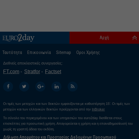
Αρχή
Ταυτότητα
Επικοινωνία
Sitemap
Οροι Χρήσης
Διεθνείς αποκλειστικές συνεργασίες:
FT.com
Stratfor
Factset
Οι τιμές των μετοχών και των δεικτών εμφανίζονται με καθυστέρηση 15’. Οι τιμές των
μετοχών και των ελληνικών δεικτών προέρχονται από την
InBroker
Το σύνολο του περιεχομένου και των υπηρεσιών του euro2day διατίθεται στους
επισκέπτες για προσωπική χρήση. Απαγορεύεται η χρήση και η επαναδημοσίευσή του
χωρίς τη γραπτή άδεια του εκδότη.
Δήλωση Απορρήτου και Προστασίας Δεδομένων Προσωπικού