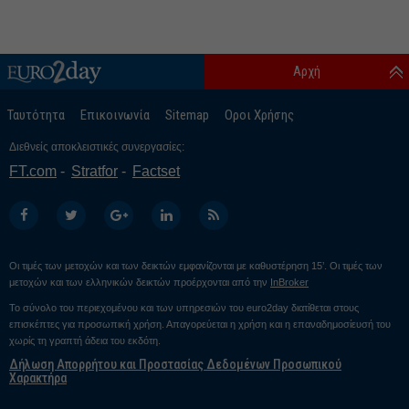
Αρχή
Ταυτότητα
Επικοινωνία
Sitemap
Οροι Χρήσης
Διεθνείς αποκλειστικές συνεργασίες:
FT.com
Stratfor
Factset
Οι τιμές των μετοχών και των δεικτών εμφανίζονται με καθυστέρηση 15’. Οι τιμές των
μετοχών και των ελληνικών δεικτών προέρχονται από την
InBroker
Το σύνολο του περιεχομένου και των υπηρεσιών του euro2day διατίθεται στους
επισκέπτες για προσωπική χρήση. Απαγορεύεται η χρήση και η επαναδημοσίευσή του
χωρίς τη γραπτή άδεια του εκδότη.
Δήλωση Απορρήτου και Προστασίας Δεδομένων Προσωπικού
Χαρακτήρα