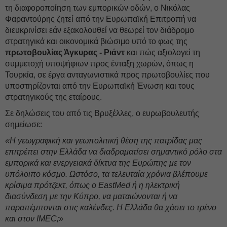
τη διαφοροποίηση των εμπορικών οδών, ο Νικόλας
Φαραντούρης ζητεί από την Ευρωπαϊκή Επιτροπή να
διευκρινίσει εάν εξακολουθεί να θεωρεί τον διάδρομο
στρατηγικά και οικονομικά βιώσιμο υπό το φως της
πρωτοβουλίας Άγκυρας - Ριάντ
και πώς αξιολογεί τη
συμμετοχή υποψήφιων προς ένταξη χωρών, όπως η
Τουρκία, σε έργα ανταγωνιστικά προς πρωτοβουλίες που
υποστηρίζονται από την Ευρωπαϊκή Ένωση και τους
στρατηγικούς της εταίρους.
Σε δηλώσεις του από τις Βρυξέλλες, ο ευρωβουλευτής
σημείωσε:
«Η γεωγραφική και γεωπολιτική θέση της πατρίδας μας
επιτρέπει στην Ελλάδα να διαδραματίσει σημαντικό ρόλο στα
εμπορικά και ενεργειακά δίκτυα της Ευρώπης με τον
υπόλοιπο κόσμο. Ωστόσο, τα τελευταία χρόνια βλέπουμε
κρίσιμα πρότζεκτ, όπως ο EastMed ή η ηλεκτρική
διασύνδεση με την Κύπρο, να ματαιώνονται ή να
παραπέμπονται στις καλένδες. Η Ελλάδα θα χάσει το τρένο
και στον IMEC;»