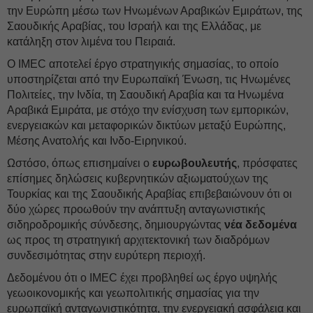
την Ευρώπη μέσω των Ηνωμένων Αραβικών Εμιράτων, της
Σαουδικής Αραβίας, του Ισραήλ και της Ελλάδας, με
κατάληξη στον λιμένα του Πειραιά.
Ο IMEC αποτελεί έργο στρατηγικής σημασίας, το οποίο
υποστηρίζεται από την Ευρωπαϊκή Ένωση, τις Ηνωμένες
Πολιτείες, την Ινδία, τη Σαουδική Αραβία και τα Ηνωμένα
Αραβικά Εμιράτα, με στόχο την ενίσχυση των εμπορικών,
ενεργειακών και μεταφορικών δικτύων μεταξύ Ευρώπης,
Μέσης Ανατολής και Ινδο-Ειρηνικού.
Ωστόσο, όπως επισημαίνει ο
ευρωβουλευτής
, πρόσφατες
επίσημες δηλώσεις κυβερνητικών αξιωματούχων της
Τουρκίας και της Σαουδικής Αραβίας επιβεβαιώνουν ότι οι
δύο χώρες προωθούν την ανάπτυξη ανταγωνιστικής
σιδηροδρομικής σύνδεσης, δημιουργώντας
νέα δεδομένα
ως προς τη στρατηγική αρχιτεκτονική των διαδρόμων
συνδεσιμότητας στην ευρύτερη περιοχή.
Δεδομένου ότι ο IMEC έχει προβληθεί ως έργο υψηλής
γεωοικονομικής και γεωπολιτικής σημασίας για την
ευρωπαϊκή ανταγωνιστικότητα, την ενεργειακή ασφάλεια και