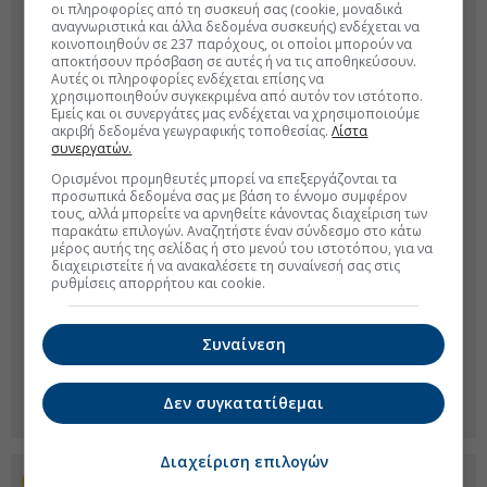
οι πληροφορίες από τη συσκευή σας (cookie, μοναδικά
αναγνωριστικά και άλλα δεδομένα συσκευής) ενδέχεται να
κοινοποιηθούν σε 237 παρόχους, οι οποίοι μπορούν να
αποκτήσουν πρόσβαση σε αυτές ή να τις αποθηκεύσουν.
Αυτές οι πληροφορίες ενδέχεται επίσης να
χρησιμοποιηθούν συγκεκριμένα από αυτόν τον ιστότοπο.
Εμείς και οι συνεργάτες μας ενδέχεται να χρησιμοποιούμε
ακριβή δεδομένα γεωγραφικής τοποθεσίας.
Λίστα
συνεργατών.
Ορισμένοι προμηθευτές μπορεί να επεξεργάζονται τα
προσωπικά δεδομένα σας με βάση το έννομο συμφέρον
τους, αλλά μπορείτε να αρνηθείτε κάνοντας διαχείριση των
παρακάτω επιλογών. Αναζητήστε έναν σύνδεσμο στο κάτω
μέρος αυτής της σελίδας ή στο μενού του ιστοτόπου, για να
διαχειριστείτε ή να ανακαλέσετε τη συναίνεσή σας στις
ρυθμίσεις απορρήτου και cookie.
Συναίνεση
Δεν συγκατατίθεμαι
Διαχείριση επιλογών
Προσθέστε το euro2day.gr στο Discover