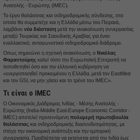
Ανατολής - Ευρώπης (IMEC).
Το έργο θαλάσσιας και σιδηροδρομικής σύνδεσης, στο
οποίο θα συμμετείχε και η Ελλάδα μέσω του Πειραιά,
λαμβάνει
νέα διάσταση
μετά την ανακοίνωση συνεργασίας
μεταξύ Τουρκίας και Σαουδικής Αραβίας για έναν
εναλλακτικό, ανταγωνιστικό σιδηροδρομικό διάδρομο.
Οπως σημειώνει η σχετική ανακοίνωση, ο
Νικόλας
Φαραντούρης
καλεί τόσο την Ευρωπαϊκή Επιτροπή να
τοποθετηθεί όσο και την ελληνική κυβέρνηση να
«ενεργοποιηθεί προκειμένου η Ελλάδα, μετά τον EastMed
και τον GSI, να μην χάσει και το τρένο του IMEC».
Τι είναι ο IMEC
Ο Οικονομικός Διάδρομος Ινδίας - Μέσης Ανατολής -
Ευρώπης (India-Middle East-Europe Economic Corridor -
IMEC) αποτελεί προτεινόμενη
πολυμερή πρωτοβουλία
θαλάσσιας
και σιδηροδρομικής διασυνδεσιμότητας, με
στόχο την οικονομική ανάπτυξη και την εμπορική
συνεργασία. Προβλέπεται να εκτείνεται από την Ινδία έως