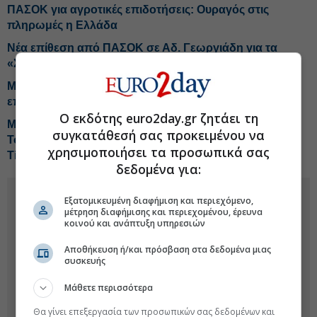
ΠΑΣΟΚ για αγροτικές επιδοτήσεις: Ουραγός στις
πληρωμές η Ελλάδα
Νέα επίθεση από ΠΑΣΟΚ σε Αδ. Γεωργιάδη για τα
«Σπιτάκια Ανακύκλωσης»
Μέτσολα: Η Ελλάδα αντιλήφθηκε τις προκλήσεις και
επένδυσε στην άμυνά της
Ο εκδότης euro2day.gr ζητάει τη
Μυτιληναίος: Τα μηνύματα και τα... fingers crossed-
συγκατάθεσή σας προκειμένου να
Τσίπρας: Οι ανεξάρτητοι και το χαμηλό μονοψήφιο-
χρησιμοποιήσει τα προσωπικά σας
Tips για ΔΕΗ, ΚΥΠΡ
δεδομένα για:
Εξατομικευμένη διαφήμιση και περιεχόμενο,
μέτρηση διαφήμισης και περιεχομένου, έρευνα
κοινού και ανάπτυξη υπηρεσιών
Αποθήκευση ή/και πρόσβαση στα δεδομένα μιας
συσκευής
Μάθετε περισσότερα
Θα γίνει επεξεργασία των προσωπικών σας δεδομένων και